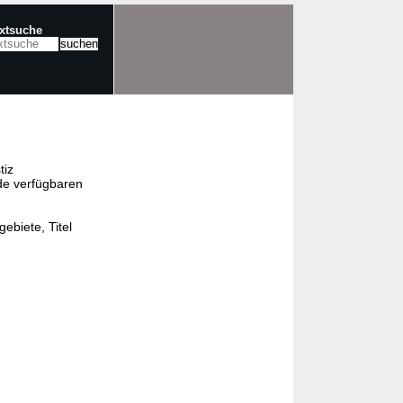
extsuche
tiz
de verfügbaren
ebiete, Titel