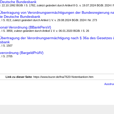
e Deutsche Bundesbank
. 22.10.1992 BGBl. I S. 1782; zuletzt geändert durch Artikel 8 G. v. 19.07.2024 BGBl. 2024 I 
Übertragung von Verordnungsermächtigungen der Bundesregierung na
die Deutsche Bundesbank
 I S. 813; zuletzt geändert durch Artikel 1 V. v. 29.08.2024 BGBl. 2024 I Nr. 273
onal-Verordnung (BBankPersV)
 I S. 3856; zuletzt geändert durch Artikel 1 V. v. 06.01.2020 BGBl. I S. 26
Übertragung der Verordnungsermächtigung nach § 36a des Gesetzes ü
esbank
. I S. 1507
verordnung (BargeldPrüfV)
. I S. 2705
Link zu dieser Seite
: https://www.buzer.de/fna/7620-Notenbanken.htm
Ausdru