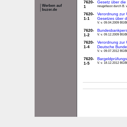
7620-
Gesetz über di
Werben auf
1
neugefasst durch B. v
buzer.de
7620-
Verordnung zur 
1-1
Gesetzes über 
V. v. 09.04.2009 BGBl.
7620-
Bundesbankpers
1-2
V. v. 09.12.2009 BGBl.
7620-
Verordnung zur 
1-4
Deutsche Bund
V. v. 09.07.2012 BGBl
7620-
Bargeldprüfungs
1-5
V. v. 18.12.2012 BGBl