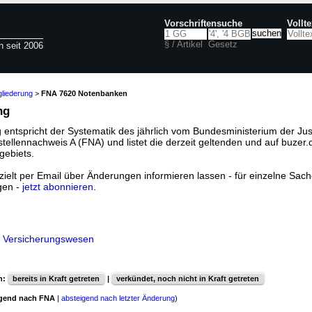
Vorschriftensuche
Vollt
§ / Artikel
Gesetz
n seit 2006
liederung
>
FNA 7620 Notenbanken
ng
 entspricht der Systematik des jährlich vom Bundesministerium der Jus
llennachweis A (FNA) und listet die derzeit geltenden und auf buzer.
gebiets.
ielt per Email über Änderungen informieren lassen - für einzelne Sachg
gen -
jetzt abonnieren
.
nd Versicherungswesen
n:
bereits in Kraft getreten
|
verkündet, noch nicht in Kraft getreten
igend nach FNA
|
absteigend nach letzter Änderung
)