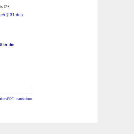
Nr. 247
ch § 31 des
ber die
cken/PDF
|
nach oben