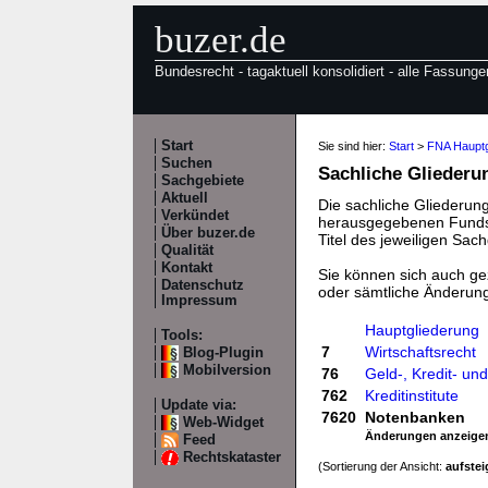
buzer.de
Bundesrecht - tagaktuell konsolidiert - alle Fassunge
Start
Sie sind hier:
Start
>
FNA Hauptg
Suchen
Sachliche Gliederu
Sachgebiete
Aktuell
Die sachliche Gliederung
Verkündet
herausgegebenen Fundste
Über buzer.de
Titel des jeweiligen Sach
Qualität
Kontakt
Sie können sich auch gez
Datenschutz
oder sämtliche Änderun
Impressum
Hauptgliederung
Tools:
7
Wirtschaftsrecht
Blog-Plugin
Mobilversion
76
Geld-, Kredit- u
762
Kreditinstitute
Update via:
7620
Notenbanken
Web-Widget
Änderungen anzeige
Feed
Rechtskataster
(Sortierung der Ansicht:
aufste