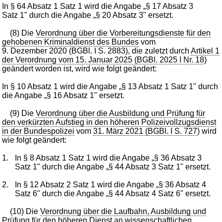
In § 64 Absatz 1 Satz 1 wird die Angabe „§ 17 Absatz 3
Satz 1" durch die Angabe „§ 20 Absatz 3" ersetzt.
(8) Die
Verordnung über die Vorbereitungsdienste für den
gehobenen Kriminaldienst des Bundes
vom
9. Dezember 2020 (BGBl. I S. 2883), die zuletzt durch
Artikel 1
der Verordnung vom 15. Januar 2025 (BGBl. 2025 I Nr. 18
)
geändert worden ist, wird wie folgt geändert:
In § 10 Absatz 1 wird die Angabe „§ 13 Absatz 1 Satz 1" durch
die Angabe „§ 16 Absatz 1" ersetzt.
(9) Die
Verordnung über die Ausbildung und Prüfung für
den verkürzten Aufstieg in den höheren Polizeivollzugsdienst
in der Bundespolizei
vom
31. März 2021 (BGBl. I S. 727
) wird
wie folgt geändert:
1.
In § 8 Absatz 1 Satz 1 wird die Angabe „§ 36 Absatz 3
Satz 1" durch die Angabe „§ 44 Absatz 3 Satz 1" ersetzt.
2.
In § 12 Absatz 2 Satz 1 wird die Angabe „§ 36 Absatz 4
Satz 6" durch die Angabe „§ 44 Absatz 4 Satz 6" ersetzt.
(10) Die
Verordnung über die Laufbahn, Ausbildung und
Prüfung für den höheren Dienst an wissenschaftlichen