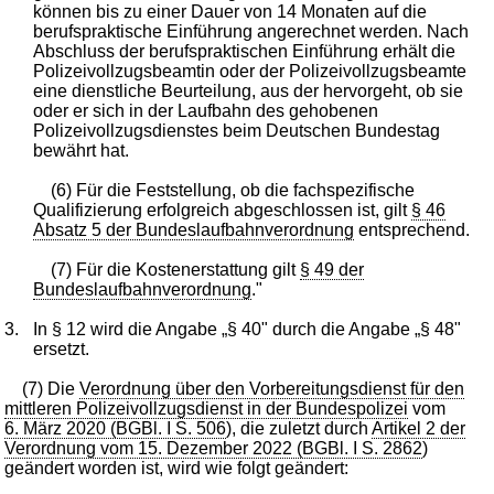
können bis zu einer Dauer von 14 Monaten auf die
berufspraktische Einführung angerechnet werden. Nach
Abschluss der berufspraktischen Einführung erhält die
Polizeivollzugsbeamtin oder der Polizeivollzugsbeamte
eine dienstliche Beurteilung, aus der hervorgeht, ob sie
oder er sich in der Laufbahn des gehobenen
Polizeivollzugsdienstes beim Deutschen Bundestag
bewährt hat.
(6) Für die Feststellung, ob die fachspezifische
Qualifizierung erfolgreich abgeschlossen ist, gilt
§ 46
Absatz 5 der Bundeslaufbahnverordnung
entsprechend.
(7) Für die Kostenerstattung gilt
§ 49 der
Bundeslaufbahnverordnung
."
3.
In § 12 wird die Angabe „§ 40" durch die Angabe „§ 48"
ersetzt.
(7) Die
Verordnung über den Vorbereitungsdienst für den
mittleren Polizeivollzugsdienst in der Bundespolizei
vom
6. März 2020 (BGBl. I S. 506
), die zuletzt durch
Artikel 2 der
Verordnung vom 15. Dezember 2022 (BGBl. I S. 2862
)
geändert worden ist, wird wie folgt geändert: