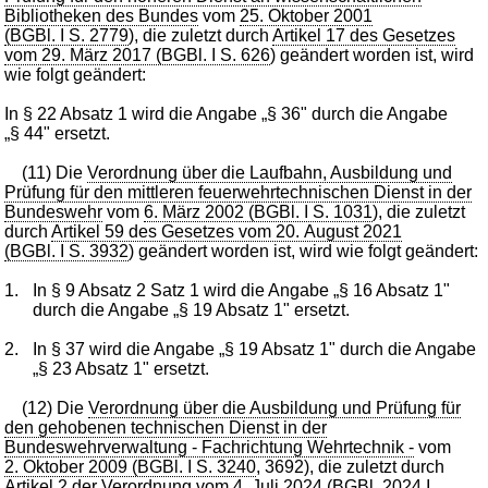
Bibliotheken des Bundes
vom
25. Oktober 2001
(BGBl. I S. 2779
), die zuletzt durch
Artikel 17 des Gesetzes
vom 29. März 2017 (BGBl. I S. 626
) geändert worden ist, wird
wie folgt geändert:
In § 22 Absatz 1 wird die Angabe „§ 36" durch die Angabe
„§ 44" ersetzt.
(11) Die
Verordnung über die Laufbahn, Ausbildung und
Prüfung für den mittleren feuerwehrtechnischen Dienst in der
Bundeswehr
vom
6. März 2002 (BGBl. I S. 1031
), die zuletzt
durch
Artikel 59 des Gesetzes vom 20. August 2021
(BGBl. I S. 3932
) geändert worden ist, wird wie folgt geändert:
1.
In § 9 Absatz 2 Satz 1 wird die Angabe „§ 16 Absatz 1"
durch die Angabe „§ 19 Absatz 1" ersetzt.
2.
In § 37 wird die Angabe „§ 19 Absatz 1" durch die Angabe
„§ 23 Absatz 1" ersetzt.
(12) Die
Verordnung über die Ausbildung und Prüfung für
den gehobenen technischen Dienst in der
Bundeswehrverwaltung - Fachrichtung Wehrtechnik -
vom
2. Oktober 2009 (BGBl. I S. 3240
, 3692), die zuletzt durch
Artikel 2 der Verordnung vom 4. Juli 2024 (BGBl. 2024 I