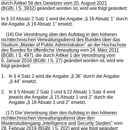
durch
Artikel 58 des Gesetzes vom 20. August 2021
(BGBl. I S. 3932
) geändert worden ist, wird wie folgt geändert:
In § 10 Absatz 2 Satz 1 wird die Angabe „§ 16 Absatz 1" durch
die Angabe „§ 19 Absatz 1" ersetzt.
(16) Die
Verordnung über den Aufstieg in den höheren
nichttechnischen Verwaltungsdienst des Bundes über das
Studium „Master of Public Administration" an der Hochschule
des Bundes für öffentliche Verwaltung
vom
24. März 2011
(BGBl. I S. 497
), die durch
Artikel 1 der Verordnung vom
6. Januar 2016 (BGBl. I S. 27
) geändert worden ist, wird wie
folgt geändert:
1.
In § 4 Satz 2 wird die Angabe „§ 36" durch die Angabe
„§ 44" ersetzt.
2.
In § 5 Absatz 2 Satz 1 und § 22 Absatz 1 Satz 4 wird
jeweils die Angabe „§ 15 Absatz 1 und 2" durch die
Angabe „§ 18 Absatz 1 und 2" ersetzt.
(17) Die
Verordnung über den Aufstieg in den höheren
nichttechnischen Verwaltungsdienst über den
Masterstudiengang „Intelligence and Security Studies"
vom
28. Februar 2019 (BGBl. I S. 202
) wird wie folgt geändert: