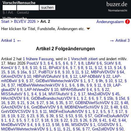
Vorschriftensuche
buzer.de
Normalansicht
§ / Art.
Gesetz
Volltextsuche
Start
>
BLVEV 2026
>
Art. 2
Änderungsalarm
Hier klicken für
Titel, Fundstelle, Änderungen
etc.
nur in BLVEV 2026
Artikel 2 - Verordnung zur Novellierung der
←
→
Artikel 1
Artikel 3
Bundeslaufbahnverordnung (BLVEV
Artikel 2 Folgeänderungen
2026
k.a.Abk.
)
V. v. 11.03.2026
BGBl. 2026 I Nr. 67
, 115; Geltung ab 17.03.2026
Artikel 2 hat
1 frühere Fassung
, wird in
1 Vorschrift zitiert
und ändert mWv.
17. März 2026
PostLV
§ 3
,
§ 4
,
§ 5
,
§ 6
,
§ 7
,
§ 8
,
LBAV
§ 6
,
SUrlV
§ 8
,
36 Änderungen
|
wird in 1 Vorschrift zitiert
KrimLV
§ 7
,
§ 8
,
§ 10
,
§ 11
,
BPolLV
§ 6
,
§ 7
,
§ 8
,
§ 11
,
§ 12
,
§ 13
,
§ 14
,
§
15
,
§ 16
,
§ 16a
,
§ 17
,
PolBTLV
§ 8
,
§ 10
,
§ 11
,
§ 12
,
MBPolVDVDV
§ 64
,
GKrimDVDV
§ 10
,
HBPolVDAufstV
§ 8
,
§ 12
,
LAP-hDBiblV
§ 22
,
LAP-
mftDBwV
§ 9
,
§ 37
,
GtDBwVWehrtechnikVDV
§ 1
,
§ 7
,
§ 9h
,
§ 10
,
§ 12
,
§
24
,
§ 37
,
HtDBwVWehrtechnikVDV
§ 1
,
§ 6
,
§ 8h
,
§ 9
,
§ 11
,
§ 19
,
LAP-
gbautDV
§ 9
,
LAP-htVerwDV
§ 10
,
MPAHSBundV
§ 4
,
§ 5
,
§ 22
,
MISSAufstV
§ 1
,
§ 4
,
§ 14
,
MVITAufstV
§ 2
,
§ 17
,
MntZollDVDV
§ 45
,
HArchDVDV
§ 6
,
GtDBwBrandschutzVDV
§ 1
,
§ 2
,
§ 6
,
§ 7
,
§ 15b
,
§ 15d
,
§
16
,
§ 20
,
§ 21
,
§ 24
,
§ 27
,
§ 34
,
§ 35
,
§ 37
,
GDBNDVerfSchVDV
§ 22
,
§ 48
,
GArchDVDV
§ 6
,
GntDBwVVDV
§ 8
,
MDBNDVerfSchVDV
§ 22
,
§ 48
,
§ 63
,
GntVDDVCSVDV
§ 3
,
§ 11
,
MtDFmEloAufklVDV
§ 1
,
§ 2
,
§ 5
,
§ 7
,
§ 17
,
§
18
,
§ 19
,
§ 22
,
§ 23
,
§ 35
,
§ 39
,
§ 52
,
§ 53
,
§ 55
,
§ 57
,
GtDFmEloAufklVDV
§ 1
,
§ 2
,
§ 5
,
§ 7
,
§ 17
,
§ 18
,
§ 19
,
§ 22
,
§ 23
,
§ 26
,
§ 29
,
§ 41
,
§ 42
,
§ 44
,
MntDBwVVDV
§ 4
,
§ 9
,
§ 13
,
§ 58
,
§ 86
,
MStDVDV
§ 1
,
GStDVDV
§ 1
,
MtDBwVWehrtechnikVDV
§ 1
,
§ 11
,
§ 21
,
§ 56
,
§ 77
,
GntZollDVDV
§ 50
,