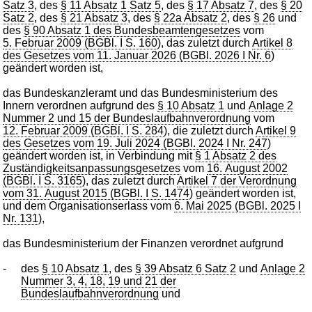
Satz 3
, des
§ 11 Absatz 1 Satz 5
, des
§ 17 Absatz 7
, des
§ 20
Satz 2
, des
§ 21 Absatz 3
, des
§ 22a Absatz 2
, des
§ 26
und
des
§ 90 Absatz 1 des Bundesbeamtengesetzes
vom
5. Februar 2009 (BGBl. I S. 160
), das zuletzt durch
Artikel 8
des Gesetzes vom 11. Januar 2026 (BGBl. 2026 I Nr. 6
)
geändert worden ist,
das Bundeskanzleramt und das Bundesministerium des
Innern verordnen aufgrund des
§ 10 Absatz 1
und
Anlage 2
Nummer 2 und 15 der Bundeslaufbahnverordnung
vom
12. Februar 2009 (BGBl. I S. 284
), die zuletzt durch
Artikel 9
des Gesetzes vom 19. Juli 2024 (BGBl. 2024 I Nr. 247
)
geändert worden ist, in Verbindung mit
§ 1 Absatz 2 des
Zuständigkeitsanpassungsgesetzes
vom
16. August 2002
(BGBl. I S. 3165
), das zuletzt durch
Artikel 7 der Verordnung
vom 31. August 2015 (BGBl. I S. 1474
) geändert worden ist,
und dem Organisationserlass vom
6. Mai 2025 (BGBl. 2025 I
Nr. 131
),
das Bundesministerium der Finanzen verordnet aufgrund
-
des
§ 10 Absatz 1
, des
§ 39 Absatz 6 Satz 2
und
Anlage 2
Nummer 3, 4, 18, 19 und 21 der
Bundeslaufbahnverordnung
und