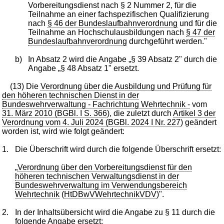
Vorbereitungsdienst nach § 2 Nummer 2, für die
Teilnahme an einer fachspezifischen Qualifizierung
nach
§ 46 der Bundeslaufbahnverordnung
und für die
Teilnahme an Hochschulausbildungen nach
§ 47 der
Bundeslaufbahnverordnung
durchgeführt werden."
b)
In Absatz 2 wird die Angabe „§ 39 Absatz 2" durch die
Angabe „§ 48 Absatz 1" ersetzt.
(13) Die
Verordnung über die Ausbildung und Prüfung für
den höheren technischen Dienst in der
Bundeswehrverwaltung - Fachrichtung Wehrtechnik -
vom
31. März 2010 (BGBl. I S. 366
), die zuletzt durch
Artikel 3 der
Verordnung vom 4. Juli 2024 (BGBl. 2024 I Nr. 227
) geändert
worden ist, wird wie folgt geändert:
1.
Die Überschrift wird durch die folgende Überschrift ersetzt:
„
Verordnung über den Vorbereitungsdienst für den
höheren technischen Verwaltungsdienst in der
Bundeswehrverwaltung im Verwendungsbereich
Wehrtechnik
(
HtDBwVWehrtechnikVDV
)".
2.
In der Inhaltsübersicht wird die Angabe zu § 11 durch die
folgende Angabe ersetzt: