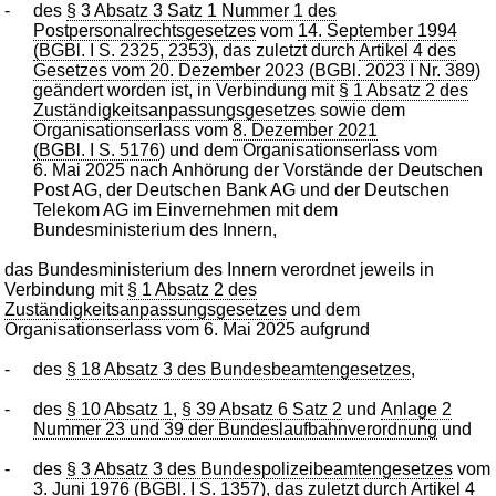
-
des
§ 3 Absatz 3 Satz 1 Nummer 1 des
Postpersonalrechtsgesetzes
vom
14. September 1994
(BGBl. I S. 2325, 2353
), das zuletzt durch
Artikel 4 des
Gesetzes vom 20. Dezember 2023 (BGBl. 2023 I Nr. 389
)
geändert worden ist, in Verbindung mit
§ 1 Absatz 2 des
Zuständigkeitsanpassungsgesetzes
sowie dem
Organisationserlass vom
8. Dezember 2021
(BGBl. I S. 5176
) und dem Organisationserlass vom
6. Mai 2025 nach Anhörung der Vorstände der Deutschen
Post AG, der Deutschen Bank AG und der Deutschen
Telekom AG im Einvernehmen mit dem
Bundesministerium des Innern,
das Bundesministerium des Innern verordnet jeweils in
Verbindung mit
§ 1 Absatz 2 des
Zuständigkeitsanpassungsgesetzes
und dem
Organisationserlass vom 6. Mai 2025 aufgrund
-
des
§ 18 Absatz 3 des Bundesbeamtengesetzes
,
-
des
§ 10 Absatz 1
,
§ 39 Absatz 6 Satz 2
und
Anlage 2
Nummer 23 und 39 der Bundeslaufbahnverordnung
und
-
des
§ 3 Absatz 3 des Bundespolizeibeamtengesetzes
vom
3. Juni 1976 (BGBl. I S. 1357
), das zuletzt durch
Artikel 4