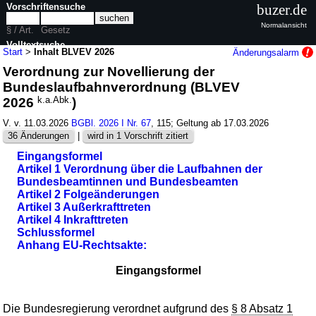
Vorschriftensuche
buzer.de
Normalansicht
§ / Art.
Gesetz
Volltextsuche
Start
>
Inhalt BLVEV 2026
Änderungsalarm
Verordnung zur Novellierung der
nur in BLVEV 2026
Bundeslaufbahnverordnung (BLVEV
2026
k.a.Abk.
)
V. v. 11.03.2026
BGBl. 2026 I Nr. 67
, 115; Geltung ab 17.03.2026
36 Änderungen
|
wird in 1 Vorschrift zitiert
Eingangsformel
Artikel 1 Verordnung über die Laufbahnen der
Bundesbeamtinnen und Bundesbeamten
Artikel 2 Folgeänderungen
Artikel 3 Außerkrafttreten
Artikel 4 Inkrafttreten
Schlussformel
Anhang EU-Rechtsakte:
Eingangsformel
Die Bundesregierung verordnet aufgrund des
§ 8 Absatz 1