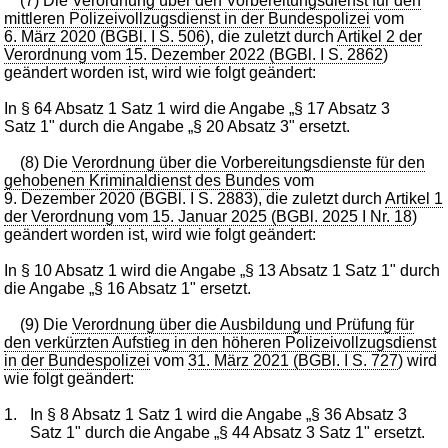
(7) Die
Verordnung über den Vorbereitungsdienst für den
mittleren Polizeivollzugsdienst in der Bundespolizei
vom
6. März 2020 (BGBl. I S. 506
), die zuletzt durch
Artikel 2 der
Verordnung vom 15. Dezember 2022 (BGBl. I S. 2862
)
geändert worden ist, wird wie folgt geändert:
In § 64 Absatz 1 Satz 1 wird die Angabe „§ 17 Absatz 3
Satz 1" durch die Angabe „§ 20 Absatz 3" ersetzt.
(8) Die
Verordnung über die Vorbereitungsdienste für den
gehobenen Kriminaldienst des Bundes
vom
9. Dezember 2020 (BGBl. I S. 2883), die zuletzt durch
Artikel 1
der Verordnung vom 15. Januar 2025 (BGBl. 2025 I Nr. 18
)
geändert worden ist, wird wie folgt geändert:
In § 10 Absatz 1 wird die Angabe „§ 13 Absatz 1 Satz 1" durch
die Angabe „§ 16 Absatz 1" ersetzt.
(9) Die
Verordnung über die Ausbildung und Prüfung für
den verkürzten Aufstieg in den höheren Polizeivollzugsdienst
in der Bundespolizei
vom
31. März 2021 (BGBl. I S. 727
) wird
wie folgt geändert:
1.
In § 8 Absatz 1 Satz 1 wird die Angabe „§ 36 Absatz 3
Satz 1" durch die Angabe „§ 44 Absatz 3 Satz 1" ersetzt.