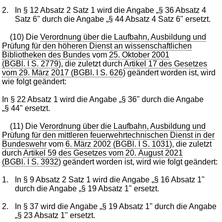
2.
In § 12 Absatz 2 Satz 1 wird die Angabe „§ 36 Absatz 4
Satz 6" durch die Angabe „§ 44 Absatz 4 Satz 6" ersetzt.
(10) Die
Verordnung über die Laufbahn, Ausbildung und
Prüfung für den höheren Dienst an wissenschaftlichen
Bibliotheken des Bundes
vom
25. Oktober 2001
(BGBl. I S. 2779
), die zuletzt durch
Artikel 17 des Gesetzes
vom 29. März 2017 (BGBl. I S. 626
) geändert worden ist, wird
wie folgt geändert:
In § 22 Absatz 1 wird die Angabe „§ 36" durch die Angabe
„§ 44" ersetzt.
(11) Die
Verordnung über die Laufbahn, Ausbildung und
Prüfung für den mittleren feuerwehrtechnischen Dienst in der
Bundeswehr
vom
6. März 2002 (BGBl. I S. 1031
), die zuletzt
durch
Artikel 59 des Gesetzes vom 20. August 2021
(BGBl. I S. 3932
) geändert worden ist, wird wie folgt geändert:
1.
In § 9 Absatz 2 Satz 1 wird die Angabe „§ 16 Absatz 1"
durch die Angabe „§ 19 Absatz 1" ersetzt.
2.
In § 37 wird die Angabe „§ 19 Absatz 1" durch die Angabe
„§ 23 Absatz 1" ersetzt.