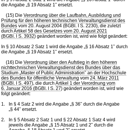
die Angabe „§ 19 Absatz 1" ersetzt.
(15) Die
Verordnung über die Laufbahn, Ausbildung und
Prüfung für den höheren technischen Verwaltungsdienst des
Bundes
vom 20. August 2004 (BGBl. I S. 2230), die zuletzt
durch
Artikel 58 des Gesetzes vom 20. August 2021
(BGBl. I S. 3932
) geändert worden ist, wird wie folgt geändert:
In § 10 Absatz 2 Satz 1 wird die Angabe „§ 16 Absatz 1" durch
die Angabe „§ 19 Absatz 1" ersetzt.
(16) Die
Verordnung über den Aufstieg in den höheren
nichttechnischen Verwaltungsdienst des Bundes über das
Studium „Master of Public Administration" an der Hochschule
des Bundes für öffentliche Verwaltung
vom
24. März 2011
(BGBl. I S. 497
), die durch
Artikel 1 der Verordnung vom
6. Januar 2016 (BGBl. I S. 27
) geändert worden ist, wird wie
folgt geändert:
1.
In § 4 Satz 2 wird die Angabe „§ 36" durch die Angabe
„§ 44" ersetzt.
2.
In § 5 Absatz 2 Satz 1 und § 22 Absatz 1 Satz 4 wird
jeweils die Angabe „§ 15 Absatz 1 und 2" durch die