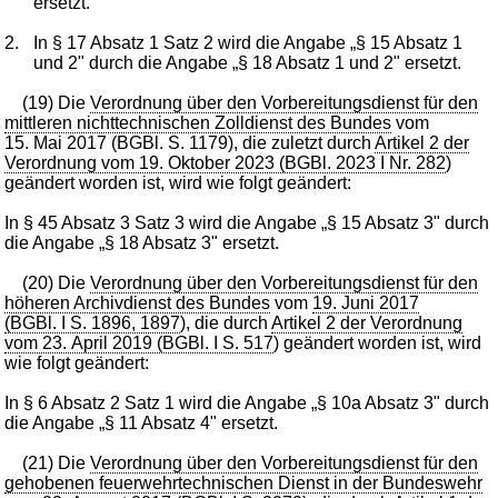
ersetzt.
2.
In § 17 Absatz 1 Satz 2 wird die Angabe „§ 15 Absatz 1
und 2" durch die Angabe „§ 18 Absatz 1 und 2" ersetzt.
(19) Die
Verordnung über den Vorbereitungsdienst für den
mittleren nichttechnischen Zolldienst des Bundes
vom
15. Mai 2017 (BGBl. S. 1179), die zuletzt durch
Artikel 2 der
Verordnung vom 19. Oktober 2023 (BGBl. 2023 I Nr. 282
)
geändert worden ist, wird wie folgt geändert:
In § 45 Absatz 3 Satz 3 wird die Angabe „§ 15 Absatz 3" durch
die Angabe „§ 18 Absatz 3" ersetzt.
(20) Die
Verordnung über den Vorbereitungsdienst für den
höheren Archivdienst des Bundes
vom
19. Juni 2017
(BGBl. I S. 1896, 1897
), die durch
Artikel 2 der Verordnung
vom 23. April 2019 (BGBl. I S. 517
) geändert worden ist, wird
wie folgt geändert:
In § 6 Absatz 2 Satz 1 wird die Angabe „§ 10a Absatz 3" durch
die Angabe „§ 11 Absatz 4" ersetzt.
(21) Die
Verordnung über den Vorbereitungsdienst für den
gehobenen feuerwehrtechnischen Dienst in der Bundeswehr