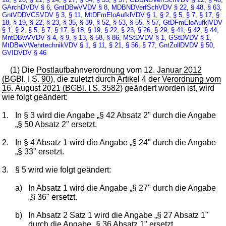
GArchDVDV
§ 6
,
GntDBwVVDV
§ 8
,
MDBNDVerfSchVDV
§ 22
,
§ 48
,
§ 63
,
GntVDDVCSVDV
§ 3
,
§ 11
,
MtDFmEloAufklVDV
§ 1
,
§ 2
,
§ 5
,
§ 7
,
§ 17
,
§
18
,
§ 19
,
§ 22
,
§ 23
,
§ 35
,
§ 39
,
§ 52
,
§ 53
,
§ 55
,
§ 57
,
GtDFmEloAufklVDV
§ 1
,
§ 2
,
§ 5
,
§ 7
,
§ 17
,
§ 18
,
§ 19
,
§ 22
,
§ 23
,
§ 26
,
§ 29
,
§ 41
,
§ 42
,
§ 44
,
MntDBwVVDV
§ 4
,
§ 9
,
§ 13
,
§ 58
,
§ 86
,
MStDVDV
§ 1
,
GStDVDV
§ 1
,
MtDBwVWehrtechnikVDV
§ 1
,
§ 11
,
§ 21
,
§ 56
,
§ 77
,
GntZollDVDV
§ 50
,
GVIDVDV
§ 46
(1) Die
Postlaufbahnverordnung
vom
12. Januar 2012
(BGBl. I S. 90
), die zuletzt durch
Artikel 4 der Verordnung vom
16. August 2021 (BGBl. I S. 3582
) geändert worden ist, wird
wie folgt geändert:
1.
In § 3 wird die Angabe „§ 42 Absatz 2" durch die Angabe
„§ 50 Absatz 2" ersetzt.
2.
In § 4 Absatz 1 wird die Angabe „§ 24" durch die Angabe
„§ 33" ersetzt.
3.
§ 5 wird wie folgt geändert:
a)
In Absatz 1 wird die Angabe „§ 27" durch die Angabe
„§ 36" ersetzt.
b)
In Absatz 2 Satz 1 wird die Angabe „§ 27 Absatz 1"
durch die Angabe „§ 36 Absatz 1" ersetzt.