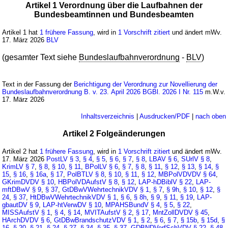
Artikel 1 Verordnung über die Laufbahnen der
Bundesbeamtinnen und Bundesbeamten
Artikel 1 hat
1 frühere Fassung
, wird in
1 Vorschrift zitiert
und ändert mWv.
17. März 2026
BLV
(gesamter Text siehe
Bundeslaufbahnverordnung
-
BLV
)
Text in der Fassung der
Berichtigung der Verordnung zur Novellierung der
Bundeslaufbahnverordnung B. v. 23. April 2026 BGBl. 2026 I Nr. 115
m.W.v.
17. März 2026
Inhaltsverzeichnis
|
Ausdrucken/PDF
|
nach oben
Artikel 2 Folgeänderungen
Artikel 2 hat
1 frühere Fassung
, wird in
1 Vorschrift zitiert
und ändert mWv.
17. März 2026
PostLV
§ 3
,
§ 4
,
§ 5
,
§ 6
,
§ 7
,
§ 8
,
LBAV
§ 6
,
SUrlV
§ 8
,
KrimLV
§ 7
,
§ 8
,
§ 10
,
§ 11
,
BPolLV
§ 6
,
§ 7
,
§ 8
,
§ 11
,
§ 12
,
§ 13
,
§ 14
,
§
15
,
§ 16
,
§ 16a
,
§ 17
,
PolBTLV
§ 8
,
§ 10
,
§ 11
,
§ 12
,
MBPolVDVDV
§ 64
,
GKrimDVDV
§ 10
,
HBPolVDAufstV
§ 8
,
§ 12
,
LAP-hDBiblV
§ 22
,
LAP-
mftDBwV
§ 9
,
§ 37
,
GtDBwVWehrtechnikVDV
§ 1
,
§ 7
,
§ 9h
,
§ 10
,
§ 12
,
§
24
,
§ 37
,
HtDBwVWehrtechnikVDV
§ 1
,
§ 6
,
§ 8h
,
§ 9
,
§ 11
,
§ 19
,
LAP-
gbautDV
§ 9
,
LAP-htVerwDV
§ 10
,
MPAHSBundV
§ 4
,
§ 5
,
§ 22
,
MISSAufstV
§ 1
,
§ 4
,
§ 14
,
MVITAufstV
§ 2
,
§ 17
,
MntZollDVDV
§ 45
,
HArchDVDV
§ 6
,
GtDBwBrandschutzVDV
§ 1
,
§ 2
,
§ 6
,
§ 7
,
§ 15b
,
§ 15d
,
§
16
,
§ 20
,
§ 21
,
§ 24
,
§ 27
,
§ 34
,
§ 35
,
§ 37
,
GDBNDVerfSchVDV
§ 22
,
§ 48
,