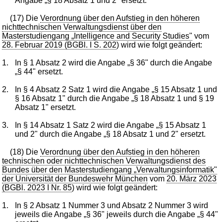
Angabe „§ 18 Absatz 1 und 2" ersetzt.
(17) Die
Verordnung über den Aufstieg in den höheren
nichttechnischen Verwaltungsdienst über den
Masterstudiengang „Intelligence and Security Studies"
vom
28. Februar 2019 (BGBl. I S. 202
) wird wie folgt geändert:
1.
In § 1 Absatz 2 wird die Angabe „§ 36" durch die Angabe
„§ 44" ersetzt.
2.
In § 4 Absatz 2 Satz 1 wird die Angabe „§ 15 Absatz 1 und
§ 16 Absatz 1" durch die Angabe „§ 18 Absatz 1 und § 19
Absatz 1" ersetzt.
3.
In § 14 Absatz 1 Satz 2 wird die Angabe „§ 15 Absatz 1
und 2" durch die Angabe „§ 18 Absatz 1 und 2" ersetzt.
(18) Die
Verordnung über den Aufstieg in den höheren
technischen oder nichttechnischen Verwaltungsdienst des
Bundes über den Masterstudiengang „Verwaltungsinformatik"
der Universität der Bundeswehr München
vom
20. März 2023
(BGBl. 2023 I Nr. 85
) wird wie folgt geändert:
1.
In § 2 Absatz 1 Nummer 3 und Absatz 2 Nummer 3 wird
jeweils die Angabe „§ 36" jeweils durch die Angabe „§ 44"