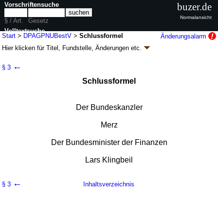
Vorschriftensuche
buzer.de
Normalansicht
§ / Art.
Gesetz
Volltextsuche
Start
>
DPAGPNUBestV
>
Schlussformel
Änderungsalarm
Hier klicken für
Titel, Fundstelle, Änderungen
etc.
nur in DPAGPNUBestV
Schlussformel - Verordnung zur Bestimmung
←
§ 3
der Deutschen Post AG neu als
Schlussformel
Postnachfolgeunternehmen (DPAGPNUBestV)
V. v. 23.04.2026
BGBl. 2026 I Nr. 113
Inkrafttreten wird noch bekanntgegeben, siehe § 3; FNA: 900-10-4-59
Der Bundeskanzler
Deutsche Post AG, Deutsche Postbank AG, Deutsche Telekom AG
Merz
Der Bundesminister der Finanzen
Lars Klingbeil
←
§ 3
Inhaltsverzeichnis