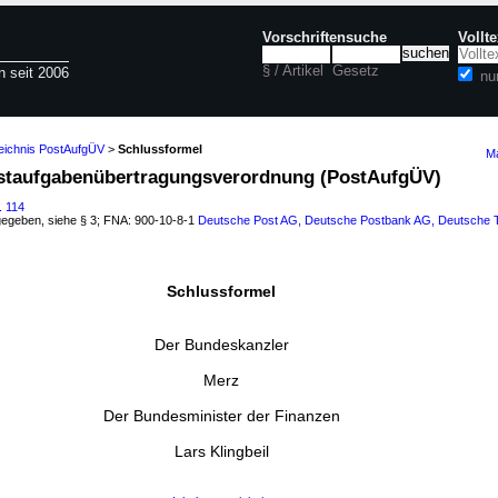
Vorschriftensuche
Vollt
§ / Artikel
Gesetz
n seit 2006
nu
zeichnis PostAufgÜV
>
Schlussformel
Ma
ostaufgabenübertragungsverordnung (PostAufgÜV)
. 114
tgegeben, siehe § 3; FNA: 900-10-8-1
Deutsche Post AG, Deutsche Postbank AG, Deutsche 
Schlussformel
Der Bundeskanzler
Merz
Der Bundesminister der Finanzen
Lars Klingbeil