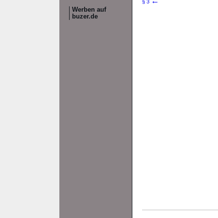
←
§ 3
Werben auf
buzer.de