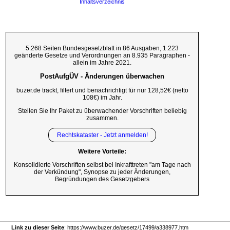
Inhaltsverzeichnis
5.268 Seiten Bundesgesetzblatt in 86 Ausgaben, 1.223
geänderte Gesetze und Verordnungen an 8.935 Paragraphen -
allein im Jahre 2021.
PostAufgÜV - Änderungen überwachen
buzer.de trackt, filtert und benachrichtigt für nur 128,52€ (netto
108€) im Jahr.
Stellen Sie Ihr Paket zu überwachender Vorschriften beliebig
zusammen.
Rechtskataster - Jetzt anmelden!
Weitere Vorteile:
Konsolidierte Vorschriften selbst bei Inkrafttreten "am Tage nach
der Verkündung", Synopse zu jeder Änderungen,
Begründungen des Gesetzgebers
Link zu dieser Seite
: https://www.buzer.de/gesetz/17499/a338977.htm