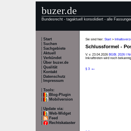
buzer.de
Bundesrecht - tagaktuell konsolidiert - alle Fassunge
Start
Sie sind hier:
Start
>
Inhaltsver
Suchen
Schlussformel - P
Sachgebiete
Aktuell
V. v. 23.04.2026
BGBl. 2026 I Nr
Verkündet
Inkrafttreten wird noch bekann
Über buzer.de
Qualität
←
§ 3
Kontakt
Datenschutz
Impressum
Tools:
Blog-Plugin
Mobilversion
Update via:
Web-Widget
Feed
Rechtskataster