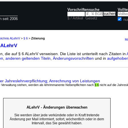
Vorschriftensuche
Vollt
§ / Artikel
Gesetz
n seit 2006
nu
eichnis ALehrV
>
§ 6
>
Zitierung
Ma
 ALehrV
n, die auf § 6 ALehrV verweisen. Die Liste ist unterteilt nach Zitaten in
en
,
anderen geltenden Titeln
,
Änderungsvorschriften
und in
aufgehoben
r Jahreslehrverpflichtung; Anrechnung von Leistungen
che Verwaltung stehen, werden als lehrimmanente Nebenpflichten nach
§ 6
nicht auf die Jahresle
ALehrV - Änderungen überwachen
Sie werden über jede verkündete oder in Kraft tretende
Änderung per Mail informiert, sofort, wöchentlich oder in dem
Intervall, das Sie gewählt haben.