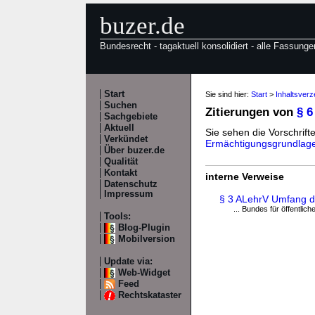
buzer.de
Bundesrecht - tagaktuell konsolidiert - alle Fassunge
Start
Sie sind hier:
Start
>
Inhaltsverz
Suchen
Zitierungen von
§ 6
Sachgebiete
Aktuell
Sie sehen die Vorschrifte
Verkündet
Ermächtigungsgrundlag
Über buzer.de
Qualität
Kontakt
interne Verweise
Datenschutz
Impressum
§ 3 ALehrV Umfang de
... Bundes für öffentli
Tools:
Blog-Plugin
Mobilversion
Update via:
Web-Widget
Feed
Rechtskataster