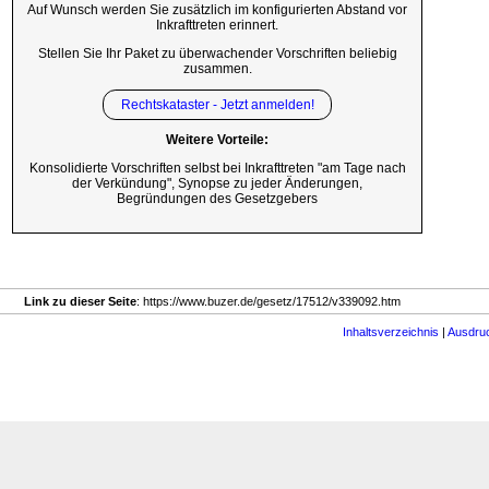
Auf Wunsch werden Sie zusätzlich im konfigurierten Abstand vor
Inkrafttreten erinnert.
Stellen Sie Ihr Paket zu überwachender Vorschriften beliebig
zusammen.
Rechtskataster - Jetzt anmelden!
Weitere Vorteile:
Konsolidierte Vorschriften selbst bei Inkrafttreten "am Tage nach
der Verkündung", Synopse zu jeder Änderungen,
Begründungen des Gesetzgebers
Link zu dieser Seite
: https://www.buzer.de/gesetz/17512/v339092.htm
Inhaltsverzeichnis
|
Ausdru