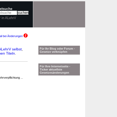
extsuche
r in ALehrV
il bei Änderungen
ALehrV selbst
,
Für Ihr Blog oder Forum -
Gesetze verknüpfen
en Titeln
.
Für Ihre Internetseite -
Ticker aktuellste
Gesetzesänderungen
hrverpflichtung ...