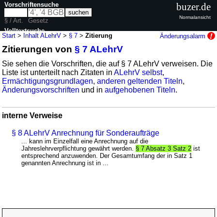
Vorschriftensuche
buzer.de
Normalansicht
§ / Art.
Gesetz
Volltextsuche
Start
>
Inhalt ALehrV
>
§ 7
>
Zitierung
Änderungsalarm
Zitierungen von
§ 7 ALehrV
nur in ALehrV
Sie sehen die Vorschriften, die auf § 7 ALehrV verweisen. Die
Liste ist unterteilt nach Zitaten in
ALehrV selbst
,
Ermächtigungsgrundlagen
,
anderen geltenden Titeln
,
Änderungsvorschriften
und in
aufgehobenen Titeln
.
interne Verweise
§ 8 ALehrV Anrechnung für Sonderaufträge
... kann im Einzelfall eine Anrechnung auf die
Jahreslehrverpflichtung gewährt werden.
§ 7 Absatz 3 Satz 2
ist
entsprechend anzuwenden. Der Gesamtumfang der in Satz 1
genannten Anrechnung ist in ...