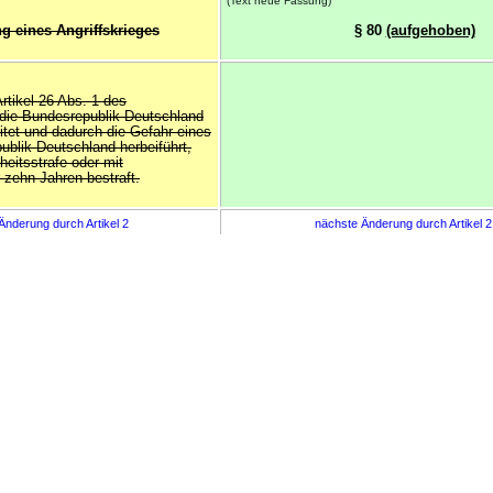
(Text neue Fassung)
g eines Angriffskrieges
§ 80
(aufgehoben)
Artikel 26 Abs. 1 des
die Bundesrepublik Deutschland
reitet und dadurch die Gefahr eines
ublik Deutschland herbeiführt,
heitsstrafe oder mit
r zehn Jahren bestraft.
Änderung durch Artikel 2
nächste Änderung durch Artikel 