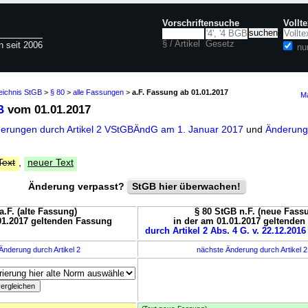
Vorschriftensuche
Vollt
§ / Artikel
Gesetz
n seit 2006
nu
eichnis StGB
>
§ 80
>
alle Fassungen
>
a.F. Fassung ab 01.01.2017
Ma
B
vom 01.01.2017
derungen durch Artikel 2 VStGBÄndG am 1. Januar 2017
und
Änderungs
Text
,
neuer Text
Änderung verpasst?
StGB hier überwachen!
a.F. (alte Fassung)
§ 80 StGB n.F. (neue Fass
01.2017 geltenden Fassung
in der am 01.01.2017 geltende
durch Artikel 2 Abs. 4 G. v. 22.12.2016
Änderung durch Artikel 2
nächste Änderung durch Artikel 