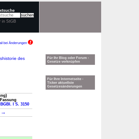
extsuche
r in StGB
il bei Änderungen
historie des
Für Ihr Blog oder Forum -
Gesetze verknüpfen
Für Ihre Internetseite -
Ticker aktuellste
Gesetzesänderungen
ung)
n Fassung
 BGBl. I S. 3150
→
2