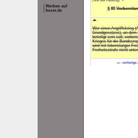
(Text alte Fassung)
Werben auf
§ 80
Vorbereitun
buzer.de
Wer einen Angriffskrieg (
Grundgesetzes), an dem 
beteiligt sein soll, vorbe
Krieges für die Bundesrep
wird mit lebenslanger Frei
Freiheitsstrafe nicht unte
←
vorherige 