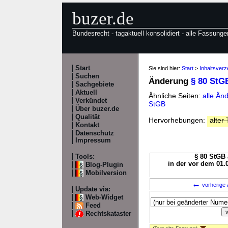
buzer.de
Bundesrecht - tagaktuell konsolidiert - alle Fassunge
Start
Sie sind hier:
Start
>
Inhaltsverz
Suchen
Änderung
§ 80 StG
Sachgebiete
Aktuell
Ähnliche Seiten:
alle Än
Verkündet
StGB
Über buzer.de
Qualität
Hervorhebungen:
alter 
Kontakt
Datenschutz
Impressum
Tools:
§ 80 StGB 
in der vor dem 01.
Blog-Plugin
Mobilversion
←
vorherige 
Update via:
Web-Widget
Feed
Rechtskataster