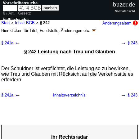
Vorschriftensuche
buzer.de
Normalansicht
§ / Art.
Gesetz
Volltextsuche
Start
>
Inhalt BGB
>
§ 242
Änderungsalarm
Hier klicken für
Titel, Fundstelle, Änderungen
etc.
nur in BGB
§ 242 - Bürgerliches Gesetzbuch (BGB)
←
→
§ 241a
§ 243
neugefasst durch B. v. 02.01.2002
BGBl. I S. 42
, 2909; 2003, 738; zuletzt
§ 242 Leistung nach Treu und Glauben
geändert durch
Artikel 6
G. v. 23.07.2026
BGBl. 2026 I Nr. 226
Geltung ab 01.01.1964; FNA: 400-2
Bürgerliches Gesetzbuch,
Einführungsgesetz und zugehörige Gesetze
180 weitere Fassungen
|
wird in 2387 Vorschriften zitiert
Der Schuldner ist verpflichtet, die Leistung so zu bewirken,
wie Treu und Glauben mit Rücksicht auf die Verkehrssitte es
Buch 2 Recht der Schuldverhältnisse
erfordern.
Abschnitt 1 Inhalt der Schuldverhältnisse
Titel 1 Verpflichtung zur Leistung
←
→
§ 241a
Inhaltsverzeichnis
§ 243
Ihr Rechtsradar