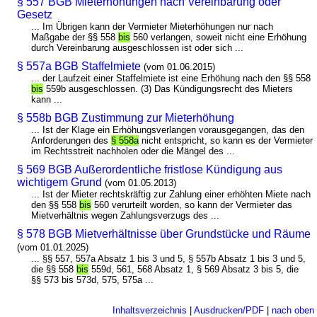
§ 557 BGB Mieterhöhungen nach Vereinbarung oder
Gesetz
... Im Übrigen kann der Vermieter Mieterhöhungen nur nach
Maßgabe der §§ 558
bis
560 verlangen, soweit nicht eine Erhöhung
durch Vereinbarung ausgeschlossen ist oder sich ...
§ 557a BGB Staffelmiete
(vom 01.06.2015)
... der Laufzeit einer Staffelmiete ist eine Erhöhung nach den §§ 558
bis
559b ausgeschlossen. (3) Das Kündigungsrecht des Mieters
kann ...
§ 558b BGB Zustimmung zur Mieterhöhung
... Ist der Klage ein Erhöhungsverlangen vorausgegangen, das den
Anforderungen des
§ 558a
nicht entspricht, so kann es der Vermieter
im Rechtsstreit nachholen oder die Mängel des ...
§ 569 BGB Außerordentliche fristlose Kündigung aus
wichtigem Grund
(vom 01.05.2013)
... Ist der Mieter rechtskräftig zur Zahlung einer erhöhten Miete nach
den §§ 558
bis
560 verurteilt worden, so kann der Vermieter das
Mietverhältnis wegen Zahlungsverzugs des ...
§ 578 BGB Mietverhältnisse über Grundstücke und Räume
(vom 01.01.2025)
... §§ 557, 557a Absatz 1 bis 3 und 5, § 557b Absatz 1 bis 3 und 5,
die §§ 558
bis
559d, 561, 568 Absatz 1, § 569 Absatz 3 bis 5, die
§§ 573 bis 573d, 575, 575a ...
Inhaltsverzeichnis
|
Ausdrucken/PDF
|
nach oben