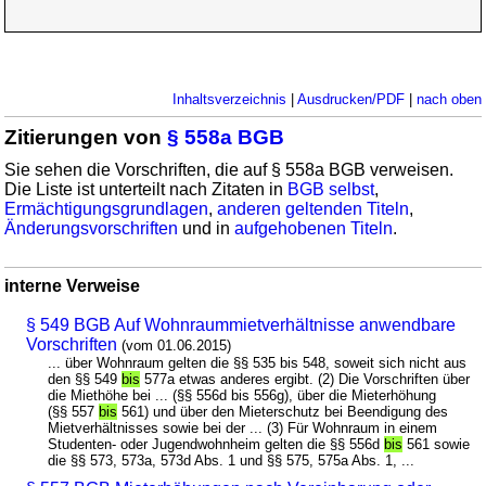
Inhaltsverzeichnis
|
Ausdrucken/PDF
|
nach oben
Zitierungen von
§ 558a BGB
Sie sehen die Vorschriften, die auf § 558a BGB verweisen.
Die Liste ist unterteilt nach Zitaten in
BGB selbst
,
Ermächtigungsgrundlagen
,
anderen geltenden Titeln
,
Änderungsvorschriften
und in
aufgehobenen Titeln
.
interne Verweise
§ 549 BGB Auf Wohnraummietverhältnisse anwendbare
Vorschriften
(vom 01.06.2015)
... über Wohnraum gelten die §§ 535 bis 548, soweit sich nicht aus
den §§ 549
bis
577a etwas anderes ergibt. (2) Die Vorschriften über
die Miethöhe bei ... (§§ 556d bis 556g), über die Mieterhöhung
(§§ 557
bis
561) und über den Mieterschutz bei Beendigung des
Mietverhältnisses sowie bei der ... (3) Für Wohnraum in einem
Studenten- oder Jugendwohnheim gelten die §§ 556d
bis
561 sowie
die §§ 573, 573a, 573d Abs. 1 und §§ 575, 575a Abs. 1, ...