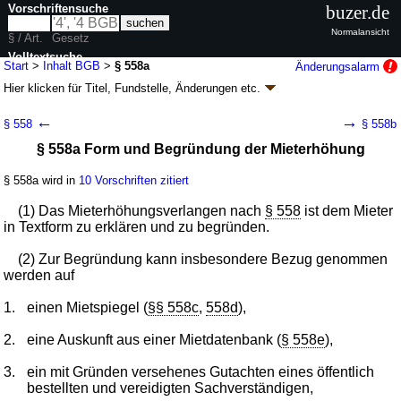
Vorschriftensuche
buzer.de
Normalansicht
§ / Art.
Gesetz
Volltextsuche
Start
>
Inhalt BGB
>
§ 558a
Änderungsalarm
Hier klicken für
Titel, Fundstelle, Änderungen
etc.
nur in BGB
§ 558a - Bürgerliches Gesetzbuch (BGB)
←
→
§ 558
§ 558b
neugefasst durch B. v. 02.01.2002
BGBl. I S. 42
, 2909; 2003, 738; zuletzt
§ 558a Form und Begründung der Mieterhöhung
geändert durch
Artikel 6
G. v. 23.07.2026
BGBl. 2026 I Nr. 226
Geltung ab 01.01.1964; FNA: 400-2
Bürgerliches Gesetzbuch,
Einführungsgesetz und zugehörige Gesetze
§ 558a wird in
10 Vorschriften zitiert
180 weitere Fassungen
|
wird in 2387 Vorschriften zitiert
(1) Das Mieterhöhungsverlangen nach
§ 558
ist dem Mieter
Buch 2 Recht der Schuldverhältnisse
in Textform zu erklären und zu begründen.
Abschnitt 8 Einzelne Schuldverhältnisse
Titel 5 Mietvertrag, Pachtvertrag
(2) Zur Begründung kann insbesondere Bezug genommen
Untertitel 2 Mietverhältnisse über Wohnraum
werden auf
Kapitel 2 Die Miete
Unterkapitel 2 Regelungen über die
1.
einen Mietspiegel (
§§ 558c
,
558d
),
Miethöhe
2.
eine Auskunft aus einer Mietdatenbank (
§ 558e
),
3.
ein mit Gründen versehenes Gutachten eines öffentlich
bestellten und vereidigten Sachverständigen,