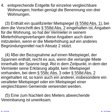
4.
entsprechende Entgelte für einzelne vergleichbare
Wohnungen; hierbei genügt die Benennung von drei
Wohnungen.
(3) Enthält ein qualifizierter Mietspiegel (
§ 558d Abs. 1
), bei
dem die Vorschrift des
§ 558d Abs. 2
eingehalten ist, Angaben
für die Wohnung, so hat der Vermieter in seinem
Mieterhöhungsverlangen diese Angaben auch dann
mitzuteilen, wenn er die Mieterhöhung auf ein anderes
Begründungsmittel nach Absatz 2 stützt.
(4)
1
Bei der Bezugnahme auf einen Mietspiegel, der
Spannen enthält, reicht es aus, wenn die verlangte Miete
innerhalb der Spanne liegt.
2
Ist in dem Zeitpunkt, in dem der
Vermieter seine Erklärung abgibt, kein Mietspiegel
vorhanden, bei dem
§ 558c Abs. 3
oder
§ 558d Abs. 2
eingehalten ist, so kann auch ein anderer, insbesondere ein
veralteter Mietspiegel oder ein Mietspiegel einer
vergleichbaren Gemeinde verwendet werden.
(5) Eine zum Nachteil des Mieters abweichende
Vereinbarung ist unwirksam.
←
→