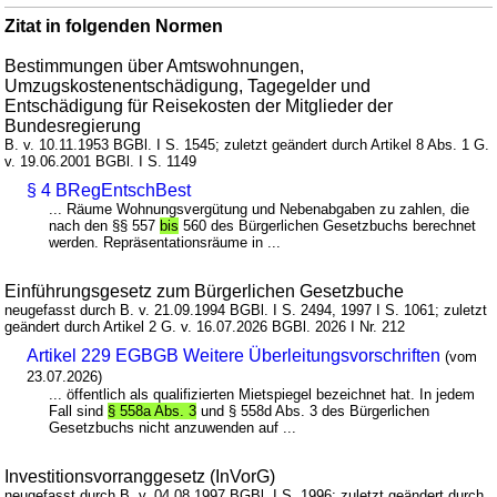
Zitat in folgenden Normen
Bestimmungen über Amtswohnungen,
Umzugskostenentschädigung, Tagegelder und
Entschädigung für Reisekosten der Mitglieder der
Bundesregierung
B. v. 10.11.1953 BGBl. I S. 1545; zuletzt geändert durch Artikel 8 Abs. 1 G.
v. 19.06.2001 BGBl. I S. 1149
§ 4 BRegEntschBest
... Räume Wohnungsvergütung und Nebenabgaben zu zahlen, die
nach den §§ 557
bis
560 des Bürgerlichen Gesetzbuchs berechnet
werden. Repräsentationsräume in ...
Einführungsgesetz zum Bürgerlichen Gesetzbuche
neugefasst durch B. v. 21.09.1994 BGBl. I S. 2494, 1997 I S. 1061; zuletzt
geändert durch Artikel 2 G. v. 16.07.2026 BGBl. 2026 I Nr. 212
Artikel 229 EGBGB Weitere Überleitungsvorschriften
(vom
23.07.2026)
... öffentlich als qualifizierten Mietspiegel bezeichnet hat. In jedem
Fall sind
§ 558a Abs. 3
und § 558d Abs. 3 des Bürgerlichen
Gesetzbuchs nicht anzuwenden auf ...
Investitionsvorranggesetz (InVorG)
neugefasst durch B. v. 04.08.1997 BGBl. I S. 1996; zuletzt geändert durch