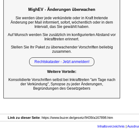
MighEV - Änderungen überwachen
Sie werden über jede verkündete oder in Kraft tretende
Änderung per Mail informiert, sofort, wöchentlich oder in dem
Intervall, das Sie gewählt haben.
Auf Wunsch werden Sie zusätzlich im konfigurierten Abstand vor
Inkrafttreten erinnert.
Stellen Sie Ihr Paket zu überwachender Vorschriften beliebig
zusammen.
Rechtskataster - Jetzt anmelden!
Weitere Vorteile:
Konsolidierte Vorschriften selbst bei Inkrafttreten "am Tage nach
der Verkündung", Synopse zu jeder Änderungen,
Begründungen des Gesetzgebers
Link zu dieser Seite
: https://www.buzer.de/gesetz/9439/a167898.htm
Inhaltsverzeichnis
|
Ausdru