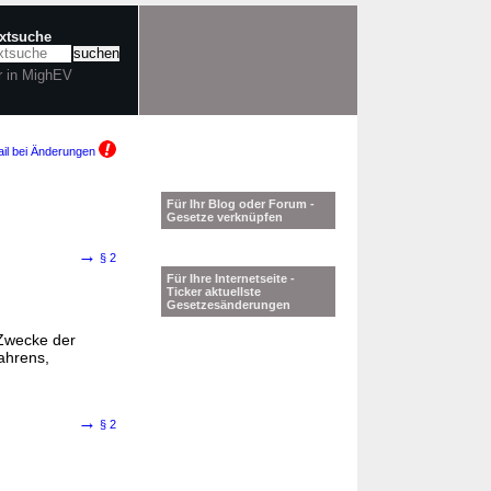
extsuche
r in MighEV
il bei Änderungen
Für Ihr Blog oder Forum -
Gesetze verknüpfen
→
§ 2
Für Ihre Internetseite -
Ticker aktuellste
Gesetzesänderungen
 Zwecke der
ahrens,
→
§ 2