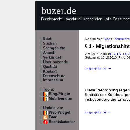
buzer.de
Bundesrecht - tagaktuell konsolidiert - alle Fassunge
Start
Sie sind hier:
Start
>
Inhaltsver
Suchen
§ 1 - Migrationshi
Sachgebiete
Aktuell
V. v. 29.09.2010
BGBl. I S. 1372
Verkündet
Geltung ab 13.10.2010; FNA: 8
Über buzer.de
Qualität
←
Eingangsformel
Kontakt
Datenschutz
Impressum
Tools:
Diese Verordnung regelt
Blog-Plugin
Statistik der Bundesage
Mobilversion
insbesondere die Erhebu
Update via:
←
Web-Widget
Eingangsformel
Feed
Rechtskataster