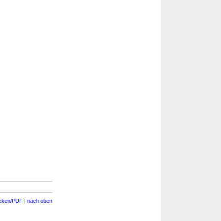
cken/PDF
|
nach oben