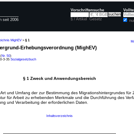
Vorschriftensuche
Vollt
§ / Artikel
Gesetz
n seit 2006
nu
zeichnis MighEV
>
§ 1
Ma
ntergrund-Erhebungsverordnung (MighEV)
(
Nr. 50
)
60-3-35
Sozialgesetzbuch
§ 1 Zweck und Anwendungsbereich
 Art und Umfang der zur Bestimmung des Migrationshintergrundes für
ntur für Arbeit zu erhebenden Merkmale und die Durchführung des Verf
ng und Verarbeitung der erforderlichen Daten.
Inhaltsverzeichnis