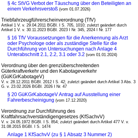
§ 4c StVG Verbot der Täuschung über den Beteiligten an
einem Verkehrsverstoß
(vom 01.07.2026)
Triebfahrzeugführerscheinverordnung (TfV)
Artikel 1 V. v. 29.04.2011 BGBl. I S. 705, 1010; zuletzt geändert durch
Artikel 1 V. v. 30.11.2023 BGBl. 2023 I Nr. 345, 2024 I Nr. 177
§ 16 TfV Voraussetzungen für die Anerkennung als Arzt
oder Psychologe oder als zuständige Stelle für die
Durchführung von Untersuchungen nach Anlage 4
Unterabschnitt 2.1, 2.2, 3.1 oder 3.2
(vom 01.01.2024)
Verordnung über den grenzüberschreitenden
Güterkraftverkehr und den Kabotageverkehr
(GüKGrKabotageV)
V. v. 28.12.2011 BGBl. 2012 I S. 42; zuletzt geändert durch Artikel 3 Abs. 3
G. v. 23.02.2026 BGBl. 2026 I Nr. 47
§ 20 GüKGrKabotageV Antrag auf Ausstellung einer
Fahrerbescheinigung
(vom 17.12.2020)
Verordnung zur Durchführung des
Kraftfahrsachverständigengesetzes (KfSachvV)
V. v. 24.05.1972 BGBl. I S. 854; zuletzt geändert durch Artikel 477 V. v.
31.08.2015 BGBl. I S. 1474
Anlage 1 KfSachvV (zu § 1 Absatz 3 Nummer 2)