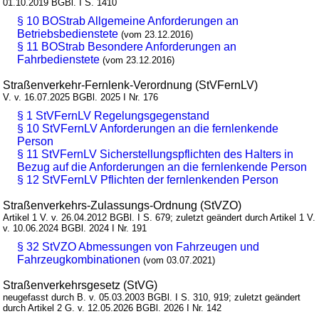
01.10.2019 BGBl. I S. 1410
§ 10 BOStrab Allgemeine Anforderungen an
Betriebsbedienstete
(vom 23.12.2016)
§ 11 BOStrab Besondere Anforderungen an
Fahrbedienstete
(vom 23.12.2016)
Straßenverkehr-Fernlenk-Verordnung (StVFernLV)
V. v. 16.07.2025 BGBl. 2025 I Nr. 176
§ 1 StVFernLV Regelungsgegenstand
§ 10 StVFernLV Anforderungen an die fernlenkende
Person
§ 11 StVFernLV Sicherstellungspflichten des Halters in
Bezug auf die Anforderungen an die fernlenkende Person
§ 12 StVFernLV Pflichten der fernlenkenden Person
Straßenverkehrs-Zulassungs-Ordnung (StVZO)
Artikel 1 V. v. 26.04.2012 BGBl. I S. 679; zuletzt geändert durch Artikel 1 V.
v. 10.06.2024 BGBl. 2024 I Nr. 191
§ 32 StVZO Abmessungen von Fahrzeugen und
Fahrzeugkombinationen
(vom 03.07.2021)
Straßenverkehrsgesetz (StVG)
neugefasst durch B. v. 05.03.2003 BGBl. I S. 310, 919; zuletzt geändert
durch Artikel 2 G. v. 12.05.2026 BGBl. 2026 I Nr. 142