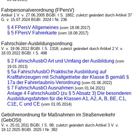
Fahrpersonalverordnung (FPersV)
Artikel 1 V. v. 27.06.2005 BGBl. I S. 1882; zuletzt geändert durch Artikel 37
G. v. 15.07.2024 BGBl. 2024 I Nr. 236
§ 4 FPersV Allgemeines
(vom 18.08.2017)
§ 5 FPersV Fahrerkarte
(vom 18.08.2017)
Fahrschüler-Ausbildungsordnung
V. v. 19.06.2012 BGBl. I S. 1318; zuletzt geändert durch Artikel 2 V. v.
18.03.2022 BGBl. I S. 498
§ 2 FahrschAusbO Art und Umfang der Ausbildung
(vom
19.01.2013)
§ 5a FahrschAusbO Praktische Ausbildung auf
Kraftfahrzeugen mit Schaltgetriebe der Klasse B gemäß §
17a der Fahrerlaubnis-Verordnung
(vom 01.06.2022)
§ 7 FahrschAusbO Ausnahmen
(vom 01.04.2021)
Anlage 4 FahrschAusbO (zu § 5 Absatz 3) Die besonderen
Ausbildungsfahrten für die Klassen A1, A2, A, B, BE, C1,
C1E, C und CE
(vom 01.05.2014)
Gebührenordnung für Maßnahmen im Straßenverkehr
(GebOSt)
V. v. 25.01.2011 BGBl. I S. 98; zuletzt geändert durch Artikel 3 V. v.
19.12.2025 BGBl. 2025 I Nr. 382