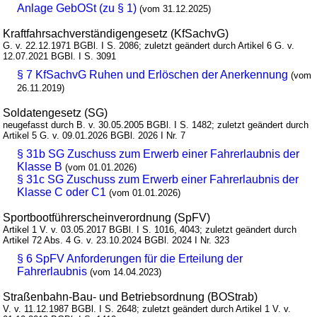
Anlage GebOSt (zu § 1)
(vom 31.12.2025)
Kraftfahrsachverständigengesetz (KfSachvG)
G. v. 22.12.1971 BGBl. I S. 2086; zuletzt geändert durch Artikel 6 G. v.
12.07.2021 BGBl. I S. 3091
§ 7 KfSachvG Ruhen und Erlöschen der Anerkennung
(vom
26.11.2019)
Soldatengesetz (SG)
neugefasst durch B. v. 30.05.2005 BGBl. I S. 1482; zuletzt geändert durch
Artikel 5 G. v. 09.01.2026 BGBl. 2026 I Nr. 7
§ 31b SG Zuschuss zum Erwerb einer Fahrerlaubnis der
Klasse B
(vom 01.01.2026)
§ 31c SG Zuschuss zum Erwerb einer Fahrerlaubnis der
Klasse C oder C1
(vom 01.01.2026)
Sportbootführerscheinverordnung (SpFV)
Artikel 1 V. v. 03.05.2017 BGBl. I S. 1016, 4043; zuletzt geändert durch
Artikel 72 Abs. 4 G. v. 23.10.2024 BGBl. 2024 I Nr. 323
§ 6 SpFV Anforderungen für die Erteilung der
Fahrerlaubnis
(vom 14.04.2023)
Straßenbahn-Bau- und Betriebsordnung (BOStrab)
V. v. 11.12.1987 BGBl. I S. 2648; zuletzt geändert durch Artikel 1 V. v.