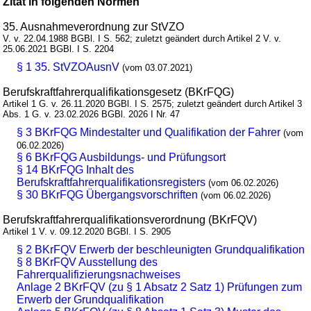
Zitat in folgenden Normen
35. Ausnahmeverordnung zur StVZO
V. v. 22.04.1988 BGBl. I S. 562; zuletzt geändert durch Artikel 2 V. v.
25.06.2021 BGBl. I S. 2204
§ 1 35. StVZOAusnV
(vom 03.07.2021)
Berufskraftfahrerqualifikationsgesetz (BKrFQG)
Artikel 1 G. v. 26.11.2020 BGBl. I S. 2575; zuletzt geändert durch Artikel 3
Abs. 1 G. v. 23.02.2026 BGBl. 2026 I Nr. 47
§ 3 BKrFQG Mindestalter und Qualifikation der Fahrer
(vom
06.02.2026)
§ 6 BKrFQG Ausbildungs- und Prüfungsort
§ 14 BKrFQG Inhalt des
Berufskraftfahrerqualifikationsregisters
(vom 06.02.2026)
§ 30 BKrFQG Übergangsvorschriften
(vom 06.02.2026)
Berufskraftfahrerqualifikationsverordnung (BKrFQV)
Artikel 1 V. v. 09.12.2020 BGBl. I S. 2905
§ 2 BKrFQV Erwerb der beschleunigten Grundqualifikation
§ 8 BKrFQV Ausstellung des
Fahrerqualifizierungsnachweises
Anlage 2 BKrFQV (zu § 1 Absatz 2 Satz 1) Prüfungen zum
Erwerb der Grundqualifikation