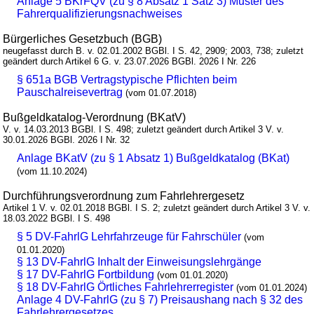
Anlage 5 BKrFQV (zu § 8 Absatz 1 Satz 3) Muster des
Fahrerqualifizierungsnachweises
Bürgerliches Gesetzbuch (BGB)
neugefasst durch B. v. 02.01.2002 BGBl. I S. 42, 2909; 2003, 738; zuletzt
geändert durch Artikel 6 G. v. 23.07.2026 BGBl. 2026 I Nr. 226
§ 651a BGB Vertragstypische Pflichten beim
Pauschalreisevertrag
(vom 01.07.2018)
Bußgeldkatalog-Verordnung (BKatV)
V. v. 14.03.2013 BGBl. I S. 498; zuletzt geändert durch Artikel 3 V. v.
30.01.2026 BGBl. 2026 I Nr. 32
Anlage BKatV (zu § 1 Absatz 1) Bußgeldkatalog (BKat)
(vom 11.10.2024)
Durchführungsverordnung zum Fahrlehrergesetz
Artikel 1 V. v. 02.01.2018 BGBl. I S. 2; zuletzt geändert durch Artikel 3 V. v.
18.03.2022 BGBl. I S. 498
§ 5 DV-FahrlG Lehrfahrzeuge für Fahrschüler
(vom
01.01.2020)
§ 13 DV-FahrlG Inhalt der Einweisungslehrgänge
§ 17 DV-FahrlG Fortbildung
(vom 01.01.2020)
§ 18 DV-FahrlG Örtliches Fahrlehrerregister
(vom 01.01.2024)
Anlage 4 DV-FahrlG (zu § 7) Preisaushang nach § 32 des
Fahrlehrergesetzes