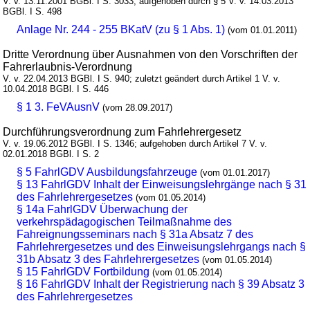
V. v. 13.11.2001 BGBl. I S. 3033; aufgehoben durch § 5 V. v. 14.03.2013
BGBl. I S. 498
Anlage Nr. 244 - 255 BKatV (zu § 1 Abs. 1)
(vom 01.01.2011)
Dritte Verordnung über Ausnahmen von den Vorschriften der
Fahrerlaubnis-Verordnung
V. v. 22.04.2013 BGBl. I S. 940; zuletzt geändert durch Artikel 1 V. v.
10.04.2018 BGBl. I S. 446
§ 1 3. FeVAusnV
(vom 28.09.2017)
Durchführungsverordnung zum Fahrlehrergesetz
V. v. 19.06.2012 BGBl. I S. 1346; aufgehoben durch Artikel 7 V. v.
02.01.2018 BGBl. I S. 2
§ 5 FahrlGDV Ausbildungsfahrzeuge
(vom 01.01.2017)
§ 13 FahrlGDV Inhalt der Einweisungslehrgänge nach § 31
des Fahrlehrergesetzes
(vom 01.05.2014)
§ 14a FahrlGDV Überwachung der
verkehrspädagogischen Teilmaßnahme des
Fahreignungsseminars nach § 31a Absatz 7 des
Fahrlehrergesetzes und des Einweisungslehrgangs nach §
31b Absatz 3 des Fahrlehrergesetzes
(vom 01.05.2014)
§ 15 FahrlGDV Fortbildung
(vom 01.05.2014)
§ 16 FahrlGDV Inhalt der Registrierung nach § 39 Absatz 3
des Fahrlehrergesetzes