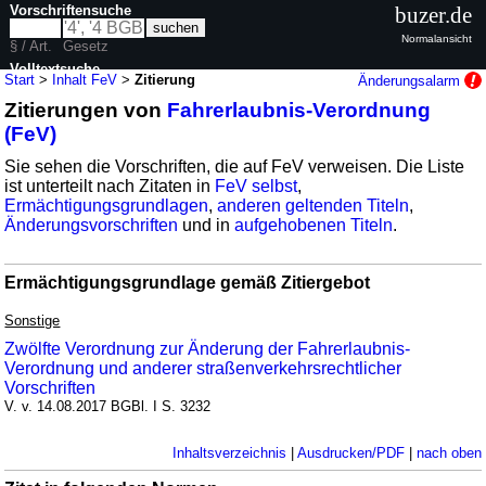
Vorschriftensuche
buzer.de
Normalansicht
§ / Art.
Gesetz
Volltextsuche
Start
>
Inhalt FeV
>
Zitierung
Änderungsalarm
Zitierungen von
Fahrerlaubnis-Verordnung
nur in FeV
(FeV)
Sie sehen die Vorschriften, die auf FeV verweisen. Die Liste
ist unterteilt nach Zitaten in
FeV selbst
,
Ermächtigungsgrundlagen
,
anderen geltenden Titeln
,
Änderungsvorschriften
und in
aufgehobenen Titeln
.
Ermächtigungsgrundlage gemäß Zitiergebot
Sonstige
Zwölfte Verordnung zur Änderung der Fahrerlaubnis-
Verordnung und anderer straßenverkehrsrechtlicher
Vorschriften
V. v. 14.08.2017 BGBl. I S. 3232
Inhaltsverzeichnis
|
Ausdrucken/PDF
|
nach oben