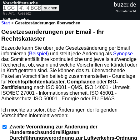
Vorschriftensuche
buzer.de
Normalansicht
§ / Art.
Gesetz
Volltextsuche
Start
>
Gesetzesänderungen überwachen
Gesetzesänderungen per Email - Ihr
Rechtskataster
Buzer.de kann Sie über jede Gesetzesänderung per Email
informieren (
Beispiel
) und stellt jede Änderung als
Synopse
dar. Somit entfällt Ihre kontinuierliche und jeweils aufwendige
Recherche, ob, wann und welche Vorschriften verkündet oder
in Kraft getreten sind. Sie können das zu überwachende
Paket an Vorschriften beliebig zusammenstellen - Grundlage
für
Rechtspflichtenkataster, Compliance
oder
ISO-
Zertifizierung
nach ISO 9001 - QMS, ISO 14001 - Umwelt,
ISO/IEC 27001 - Informationssicherheit, ISO 45001 -
Arbeitsschutz, ISO 50001 - Energie oder EU-EMAS.
Ich möchte ab sofort über Änderungen der folgenden
Vorschriften informiert werden:
Zweite Verordnung zur Änderung der
Hundertsechsunddreißigsten
Durchführungsverordnung zur Luftverkehrs-Ordnung