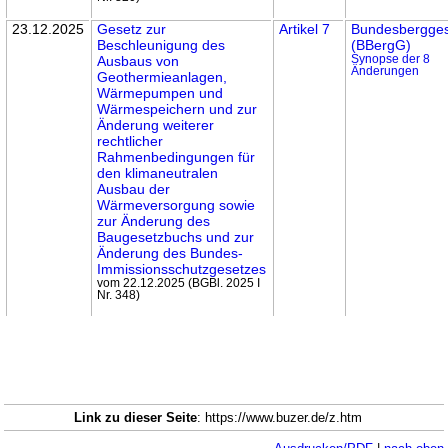
23.12.2025
Gesetz zur
Artikel 7
Bundes­berg­ge
Beschleunigung des
(BBergG)
Ausbaus von
Synopse der 8
Änderungen
Geothermieanlagen,
Wärmepumpen und
Wärmespeichern und zur
Änderung weiterer
recht­licher
Rahmenbedingungen für
den klimaneutralen
Ausbau der
Wärme­versorgung sowie
zur Änderung des
Bau­gesetzbuchs und zur
Änderung des Bundes-
Immissions­schutz­gesetzes
vom 22.12.2025 (BGBl. 2025 I
Nr. 348)
Link zu dieser Seite
: https://www.buzer.de/z.htm