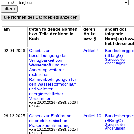
alle Normen des Sachgebiets anzeigen
am
treten folgende Normen
deren
ändert ggf.
bzw. Teile der Norm in
Artikel
folgende
Kraft
bzw. §
Norm(en) bzw
hebt diese au
02.04.2026
Gesetz zur
Artikel 4
Bundes­berg­ge
Beschleunigung der
(BBergG)
Verfügbarkeit von
Synopse der
Änderungen
Wasserstoff und zur
Änderung weiterer
recht­licher
Rahmenbedingungen für
den Wasserstoffhochlauf
und weiterer
energierecht­licher
Vorschriften
vom 29.03.2026 (BGBl. 2026 I
Nr. 84)
29.12.2025
Gesetz zur Einführung
Artikel 10
Bundes­berg­ge
einer elektronischen
(BBergG)
Präsenzbeurkundung
Synopse der
Änderungen
vom 10.12.2025 (BGBl. 2025 I
Nr. 320)