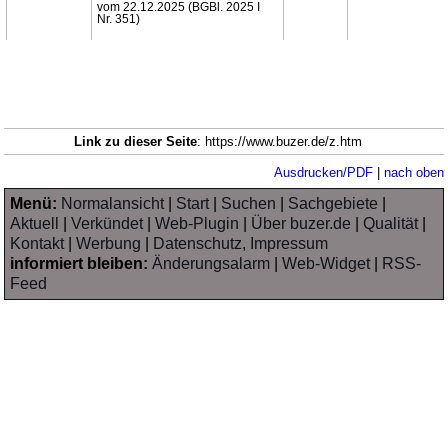
vom 22.12.2025 (BGBl. 2025 I
Nr. 351)
Link zu dieser Seite
: https://www.buzer.de/z.htm
Ausdrucken/PDF
|
nach oben
Menü:
Normalansicht
|
Start
|
Suchen
|
Sachgebiete
|
Aktuell
|
Verkündet
|
Web-Plugin
|
Über buzer.de
|
Qualität
|
Kontakt
|
Werbung
|
Datenschutz, Impressum
informiert bleiben:
Änderungsalarm
|
Web-Widget
|
RSS-
Feed