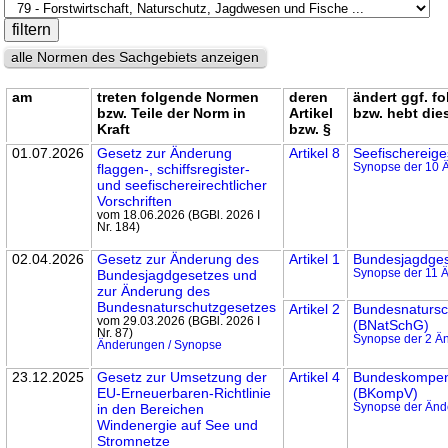
alle Normen des Sachgebiets anzeigen
am
treten folgende Normen
deren
ändert ggf. f
bzw. Teile der Norm in
Artikel
bzw. hebt die
Kraft
bzw. §
01.07.2026
Gesetz zur Änderung
Artikel 8
Seefischerei­g
flaggen-, schiffsregister-
Synopse der 10 
und seefischereirecht­licher
Vorschriften
vom 18.06.2026 (BGBl. 2026 I
Nr. 184)
02.04.2026
Gesetz zur Änderung des
Artikel 1
Bundesjagd­ge
Bundesjagd­gesetzes und
Synopse der 11 
zur Änderung des
Bundesnaturschutz­gesetzes
Artikel 2
Bundesnatursc
vom 29.03.2026 (BGBl. 2026 I
(BNatSchG)
Nr. 87)
Synopse der 2 Ä
Änderungen / Synopse
23.12.2025
Gesetz zur Umsetzung der
Artikel 4
Bundeskompens
EU-Erneuerbaren-Richtlinie
(BKompV)
in den Bereichen
Synopse der Än
Windenergie auf See und
Stromnetze