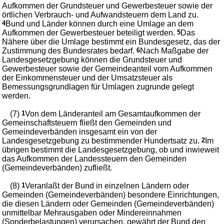
Aufkommen der Grundsteuer und Gewerbesteuer sowie der
örtlichen Verbrauch- und Aufwandsteuern dem Land zu.
4
Bund und Länder können durch eine Umlage an dem
Aufkommen der Gewerbesteuer beteiligt werden.
5
Das
Nähere über die Umlage bestimmt ein Bundesgesetz, das der
Zustimmung des Bundesrates bedarf.
6
Nach Maßgabe der
Landesgesetzgebung können die Grundsteuer und
Gewerbesteuer sowie der Gemeindeanteil vom Aufkommen
der Einkommensteuer und der Umsatzsteuer als
Bemessungsgrundlagen für Umlagen zugrunde gelegt
werden.
(7)
1
Von dem Länderanteil am Gesamtaufkommen der
Gemeinschaftsteuern fließt den Gemeinden und
Gemeindeverbänden insgesamt ein von der
Landesgesetzgebung zu bestimmender Hundertsatz zu.
2
Im
übrigen bestimmt die Landesgesetzgebung, ob und inwieweit
das Aufkommen der Landessteuern den Gemeinden
(Gemeindeverbänden) zufließt.
(8)
1
Veranlaßt der Bund in einzelnen Ländern oder
Gemeinden (Gemeindeverbänden) besondere Einrichtungen,
die diesen Ländern oder Gemeinden (Gemeindeverbänden)
unmittelbar Mehrausgaben oder Mindereinnahmen
(Sonderbelastungen) verursachen, gewährt der Bund den