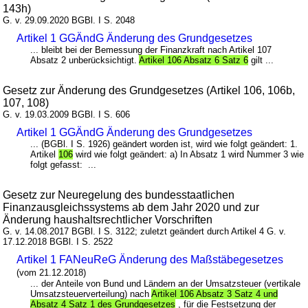
143h)
G. v. 29.09.2020 BGBl. I S. 2048
Artikel 1 GGÄndG Änderung des Grundgesetzes
... bleibt bei der Bemessung der Finanzkraft nach Artikel 107
Absatz 2 unberücksichtigt.
Artikel 106 Absatz 6 Satz 6
gilt ...
Gesetz zur Änderung des Grundgesetzes (Artikel 106, 106b,
107, 108)
G. v. 19.03.2009 BGBl. I S. 606
Artikel 1 GGÄndG Änderung des Grundgesetzes
... (BGBl. I S. 1926) geändert worden ist, wird wie folgt geändert: 1.
Artikel
106
wird wie folgt geändert: a) In Absatz 1 wird Nummer 3 wie
folgt gefasst: ...
Gesetz zur Neuregelung des bundesstaatlichen
Finanzausgleichssystems ab dem Jahr 2020 und zur
Änderung haushaltsrechtlicher Vorschriften
G. v. 14.08.2017 BGBl. I S. 3122; zuletzt geändert durch Artikel 4 G. v.
17.12.2018 BGBl. I S. 2522
Artikel 1 FANeuReG Änderung des Maßstäbegesetzes
(vom 21.12.2018)
... der Anteile von Bund und Ländern an der Umsatzsteuer (vertikale
Umsatzsteuerverteilung) nach
Artikel 106 Absatz 3 Satz 4 und
Absatz 4 Satz 1 des Grundgesetzes
, für die Festsetzung der