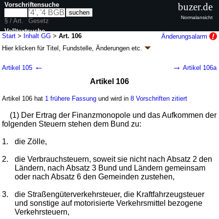
Vorschriftensuche
buzer.de
Normalansicht
§ / Art.
Gesetz
Volltextsuche
Start
>
Inhalt GG
>
Art. 106
Änderungsalarm
Hier klicken für
Titel, Fundstelle, Änderungen
etc.
nur in GG
Artikel 106 - Grundgesetz für die
←
→
Artikel 105
Artikel 106a
Bundesrepublik Deutschland (GG)
Artikel 106
G. v. 23.05.1949
BGBl. S. 1
; zuletzt geändert durch
Artikel 1
G. v.
22.03.2025
BGBl. 2025 I Nr. 94
Artikel 106 hat
1 frühere Fassung
und wird in
8 Vorschriften zitiert
Geltung ab 24.05.1949; FNA: 100-1
Grundgesetz
20 weitere Fassungen
|
wird in 2059 Vorschriften zitiert
(1) Der Ertrag der Finanzmonopole und das Aufkommen der
folgenden Steuern stehen dem Bund zu:
X. Das Finanzwesen
1.
die Zölle,
2.
die Verbrauchsteuern, soweit sie nicht nach Absatz 2 den
Ländern, nach Absatz 3 Bund und Ländern gemeinsam
oder nach Absatz 6 den Gemeinden zustehen,
3.
die Straßengüterverkehrsteuer, die Kraftfahrzeugsteuer
und sonstige auf motorisierte Verkehrsmittel bezogene
Verkehrsteuern,