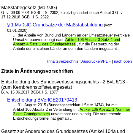
Maßstäbegesetz (MaßstG)
G. v. 09.09.2001 BGBl. I S. 2302; zuletzt geändert durch Artikel 3 G. v.
17.12.2018 BGBl. I S. 2522
§ 1 MaßstG Grundsätze der Maßstabsbildung
(vom
01.01.2020)
... der Anteile von Bund und Ländern an der Umsatzsteuer (vertikale
Umsatzsteuerverteilung) nach
Artikel 106 Absatz 3 Satz 4 und
Absatz 4 Satz 1 des Grundgesetzes
, für die Festsetzung der
Anteile der einzelnen Länder an dem den Ländern insgesamt ...
Inhaltsverzeichnis
|
Ausdrucken/PDF
|
nach oben
Zitate in Änderungsvorschriften
Entscheidung des Bundesverfassungsgerichts - 2 BvL 6/13 -
(zum Kernbrennstoffsteuergesetz)
B. v. 15.06.2017 BGBl. I S. 1877
Entscheidung BVerfGE20170413
... 31. August 2015 (Bundesgesetzblatt I Seite 1474), ist mit
Artikel 105 Absatz 2 in Verbindung mit
Artikel 106 Absatz 1 Nummer
2 des Grundgesetzes
unvereinbar und nichtig. Die vorstehende
Entscheidungsformel hat gemäß ...
Gesetz zur Änderung des Grundgesetzes (Artikel 104a und