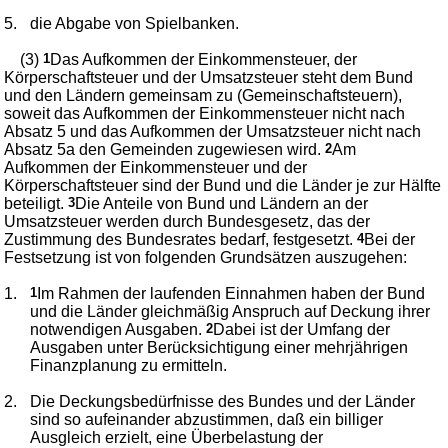
5.
die Abgabe von Spielbanken.
(3)
1
Das Aufkommen der Einkommensteuer, der
Körperschaftsteuer und der Umsatzsteuer steht dem Bund
und den Ländern gemeinsam zu (Gemeinschaftsteuern),
soweit das Aufkommen der Einkommensteuer nicht nach
Absatz 5 und das Aufkommen der Umsatzsteuer nicht nach
Absatz 5a den Gemeinden zugewiesen wird.
2
Am
Aufkommen der Einkommensteuer und der
Körperschaftsteuer sind der Bund und die Länder je zur Hälfte
beteiligt.
3
Die Anteile von Bund und Ländern an der
Umsatzsteuer werden durch Bundesgesetz, das der
Zustimmung des Bundesrates bedarf, festgesetzt.
4
Bei der
Festsetzung ist von folgenden Grundsätzen auszugehen:
1.
1
Im Rahmen der laufenden Einnahmen haben der Bund
und die Länder gleichmäßig Anspruch auf Deckung ihrer
notwendigen Ausgaben.
2
Dabei ist der Umfang der
Ausgaben unter Berücksichtigung einer mehrjährigen
Finanzplanung zu ermitteln.
2.
Die Deckungsbedürfnisse des Bundes und der Länder
sind so aufeinander abzustimmen, daß ein billiger
Ausgleich erzielt, eine Überbelastung der