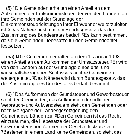
(5)
1
Die Gemeinden erhalten einen Anteil an dem
Aufkommen der Einkommensteuer, der von den Ländern an
ihre Gemeinden auf der Grundlage der
Einkommensteuerleistungen ihrer Einwohner weiterzuleiten
ist.
2
Das Nähere bestimmt ein Bundesgesetz, das der
Zustimmung des Bundesrates bedarf.
3
Es kann bestimmen,
daß die Gemeinden Hebesätze für den Gemeindeanteil
festsetzen.
(5a)
1
Die Gemeinden erhalten ab dem 1. Januar 1998
einen Anteil an dem Aufkommen der Umsatzsteuer.
2
Er wird
von den Ländern auf der Grundlage eines orts- und
wirtschaftsbezogenen Schlüssels an ihre Gemeinden
weitergeleitet.
3
Das Nähere wird durch Bundesgesetz, das
der Zustimmung des Bundesrates bedarf, bestimmt.
(6)
1
Das Aufkommen der Grundsteuer und Gewerbesteuer
steht den Gemeinden, das Aufkommen der örtlichen
Verbrauch- und Aufwandsteuern steht den Gemeinden oder
nach Maßgabe der Landesgesetzgebung den
Gemeindeverbänden zu.
2
Den Gemeinden ist das Recht
einzuräumen, die Hebesätze der Grundsteuer und
Gewerbesteuer im Rahmen der Gesetze festzusetzen.
3
Bestehen in einem Land keine Gemeinden, so steht das