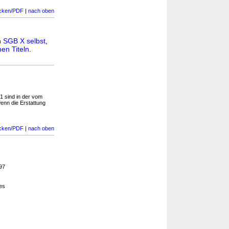
cken/PDF
|
nach oben
n
SGB X selbst
,
en Titeln
.
1 sind in der vom
enn die Erstattung
cken/PDF
|
nach oben
197
es