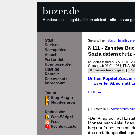
buzer.de
Bundesrecht - tagaktuell konsolidiert - alle Fassunge
Start
Sie sind hier:
Start
>
Inhaltsver
Suchen
§ 111 - Zehntes Bu
Sachgebiete
Sozialdatenschutz 
Aktuell
Verkündet
neugefasst durch B. v. 18.01.2
Über buzer.de
Geltung ab 01.01.1981; FNA: 8
Qualität
87 weitere Fassungen
|
Dru
Kontakt
Drittes Kapitel Zusamm
Datenschutz
Zweiter Abschnitt 
Impressum
←
§ 110
Tools:
Blog-Plugin
Mobilversion
§ 111 wird in
12 Vorschriften zitie
Update via:
Web-Widget
1
Der Anspruch auf Erstat
Feed
Monate nach Ablauf des 
Rechtskataster
beginnt frühestens mit 
des erstattungspflichtige