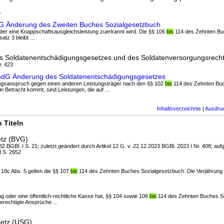
6
ndG Änderung des Zweiten Buches Sozialgesetzbuch
oder eine Knappschaftsausgleichsleistung zuerkannt wird. Die §§ 106
bis
114 des Zehnten Bu
tz 3 bleibt ...
s Soldatenentschädigungsgesetzes und des Soldatenversorgungsrech
r. 423
ÄndG Änderung des Soldatenentschädigungsgesetzes
ttungsanspruch gegen einen anderen Leistungsträger nach den §§ 102
bis
114 des Zehnten Bu
n Betracht kommt, sind Leistungen, die auf ...
Inhaltsverzeichnis
|
Ausdru
 Titeln
tz (BVG)
2 BGBl. I S. 21; zuletzt geändert durch Artikel 12 G. v. 22.12.2023 BGBl. 2023 I Nr. 408; auf
I S. 2652
§ 18c Abs. 5 gelten die §§ 107
bis
114 des Zehnten Buches Sozialgesetzbuch. Die Verjährung b
ng oder eine öffentlich-rechtliche Kasse hat, §§ 104 sowie 106
bis
114 des Zehnten Buches So
rechtigte Ansprüche ...
setz (USG)