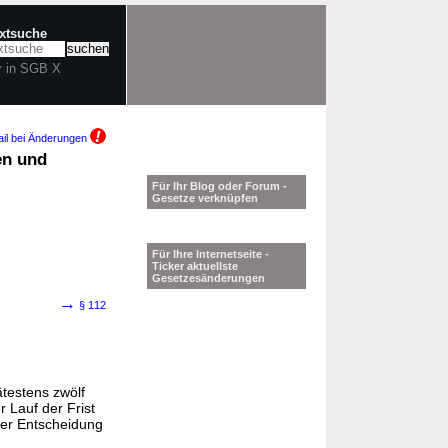
extsuche
r in SGB X
il bei Änderungen
en und
Für Ihr Blog oder Forum -
Gesetze verknüpfen
Für Ihre Internetseite -
Ticker aktuellste
Gesetzesänderungen
→
§ 112
ätestens zwölf
r Lauf der Frist
der Entscheidung