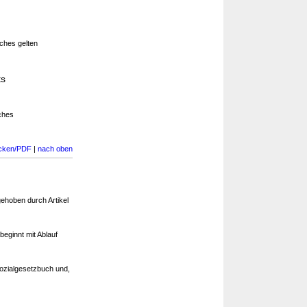
ches gelten
ts
ches
cken/PDF
|
nach oben
gehoben durch Artikel
eginnt mit Ablauf
zialgesetzbuch und,