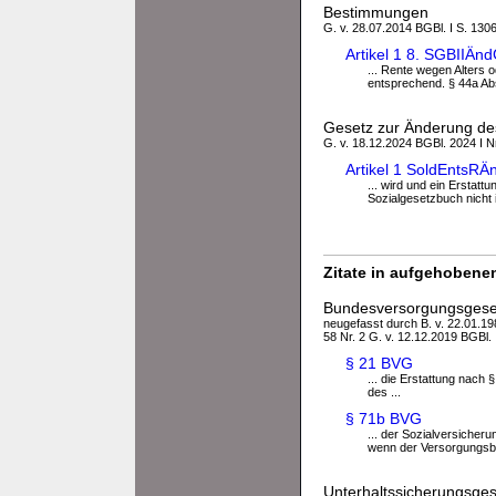
Bestimmungen
G. v. 28.07.2014 BGBl. I S. 130
Artikel 1 8. SGBIIÄ
... Rente wegen Alters 
entsprechend. § 44a Absa
Gesetz zur Änderung de
G. v. 18.12.2024 BGBl. 2024 I N
Artikel 1 SoldEntsR
... wird und ein Ersta
Sozialgesetzbuch nicht i
Zitate in aufgehobenen
Bundesversorgungsgese
neugefasst durch B. v. 22.01.198
58 Nr. 2 G. v. 12.12.2019 BGBl. 
§ 21 BVG
... die Erstattung nach 
des ...
§ 71b BVG
... der Sozialversicheru
wenn der Versorgungsbe
Unterhaltssicherungsge