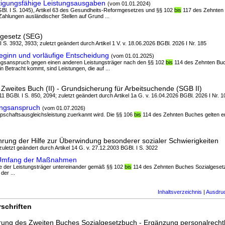
tigungsfähige Leistungsausgaben
(vom 01.01.2024)
BGBl. I S. 1045), Artikel 63 des Gesundheits-Reformgesetzes und §§ 102
bis
117 des Zehnten
ahlungen ausländischer Stellen auf Grund ...
gesetz (SEG)
I S. 3932, 3933; zuletzt geändert durch Artikel 1 V. v. 18.06.2026 BGBl. 2026 I Nr. 185
ginn und vorläufige Entscheidung
(vom 01.01.2025)
ttungsanspruch gegen einen anderen Leistungsträger nach den §§ 102
bis
114 des Zehnten Bu
n Betracht kommt, sind Leistungen, die auf ...
Zweites Buch (II) - Grundsicherung für Arbeitsuchende (SGB II)
1 BGBl. I S. 850, 2094; zuletzt geändert durch Artikel 1a G. v. 16.04.2026 BGBl. 2026 I Nr. 1
ungsanspruch
(vom 01.07.2026)
appschaftsausgleichsleistung zuerkannt wird. Die §§ 106
bis
114 des Zehnten Buches gelten e
rung der Hilfe zur Überwindung besonderer sozialer Schwierigkeiten
 zuletzt geändert durch Artikel 14 G. v. 27.12.2003 BGBl. I S. 3022
 Umfang der Maßnahmen
he der Leistungsträger untereinander gemäß §§ 102
bis
114 des Zehnten Buches Sozialgesetz
er ...
Inhaltsverzeichnis
|
Ausdru
schriften
ung des Zweiten Buches Sozialgesetzbuch - Ergänzung personalrechtl