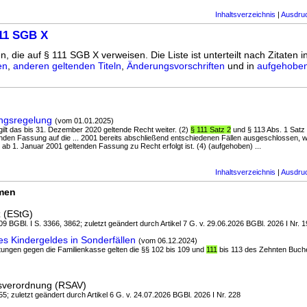
Inhaltsverzeichnis
|
Ausdru
111 SGB X
n, die auf § 111 SGB X verweisen. Die Liste ist unterteilt nach Zitaten i
en
,
anderen geltenden Titeln
,
Änderungsvorschriften
und in
aufgehoben
ngsregelung
(vom 01.01.2025)
gilt das bis 31. Dezember 2020 geltende Recht weiter. (2)
§ 111 Satz 2
und § 113 Abs. 1 Satz 
nden Fassung auf die ... 2001 bereits abschließend entschiedenen Fällen ausgeschlossen, w
 ab 1. Januar 2001 geltenden Fassung zu Recht erfolgt ist. (4) (aufgehoben) ...
Inhaltsverzeichnis
|
Ausdru
rmen
 (EStG)
9 BGBl. I S. 3366, 3862; zuletzt geändert durch Artikel 7 G. v. 29.06.2026 BGBl. 2026 I Nr. 
s Kindergeldes in Sonderfällen
(vom 06.12.2024)
istungen gegen die Familienkasse gelten die §§ 102 bis 109 und
111
bis 113 des Zehnten Buch
hsverordnung (RSAV)
55; zuletzt geändert durch Artikel 6 G. v. 24.07.2026 BGBl. 2026 I Nr. 228