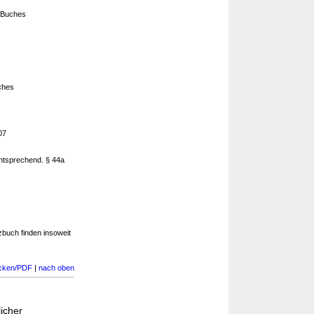
 Buches
ches
07
ntsprechend. § 44a
buch finden insoweit
cken/PDF
|
nach oben
icher