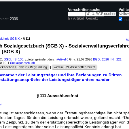
Vorschriftensuche
Vollt
§ / Artikel
Gesetz
n seit 2006
nu
zeichnis SGB X
>
§ 111
Ma
ch Sozialgesetzbuch (SGB X) - Sozialverwaltungsverfahr
- (SGB X)
001
BGBl. I S. 130
; zuletzt geändert durch
Artikel 6
G. v. 21.07.2026
BGBl. 2026 I Nr. 221
60-10-1
Sozialgesetzbuch
cksachen / Entwurf / Begründung
|
wird in 579 Vorschriften zitiert
enarbeit der Leistungsträger und ihre Beziehungen zu Dritten
Erstattungsansprüche der Leistungsträger untereinander
§ 111 Ausschlussfrist
rt
tung ist ausgeschlossen, wenn der Erstattungsberechtigte ihn nicht sp
letzten Tages, für den die Leistung erbracht wurde, geltend macht.
2
De
dem Zeitpunkt, zu dem der erstattungsberechtigte Leistungsträger von 
n Leistungsträgers über seine Leistungspflicht Kenntnis erlangt hat.