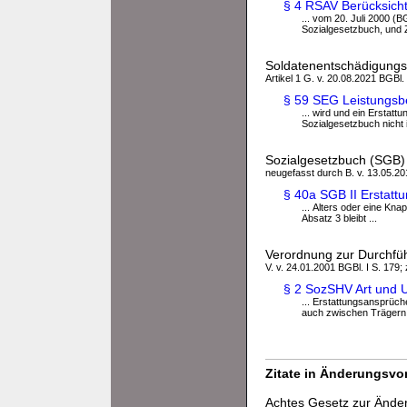
§ 4 RSAV Berücksich
... vom 20. Juli 2000 (
Sozialgesetzbuch, und Z
Soldatenentschädigungs
Artikel 1 G. v. 20.08.2021 BGBl. 
§ 59 SEG Leistungsbe
... wird und ein Ersta
Sozialgesetzbuch nicht i
Sozialgesetzbuch (SGB) 
neugefasst durch B. v. 13.05.201
§ 40a SGB II Erstatt
... Alters oder eine Kn
Absatz 3 bleibt ...
Verordnung zur Durchfüh
V. v. 24.01.2001 BGBl. I S. 179;
§ 2 SozSHV Art und
... Erstattungsansprüc
auch zwischen Trägern d
Zitate in Änderungsvor
Achtes Gesetz zur Änder