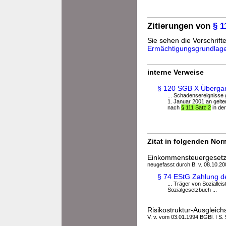
Zitierungen von
§ 
Sie sehen die Vorschrifte
Ermächtigungsgrundlag
interne Verweise
§ 120 SGB X Überga
... Schadensereignisse 
1. Januar 2001 an gelte
nach
§ 111 Satz 2
in der
Zitat in folgenden No
Einkommensteuergesetz
neugefasst durch B. v. 08.10.200
§ 74 EStG Zahlung de
... Träger von Sozialle
Sozialgesetzbuch ...
Risikostruktur-Ausgleic
V. v. vom 03.01.1994 BGBl. I S. 