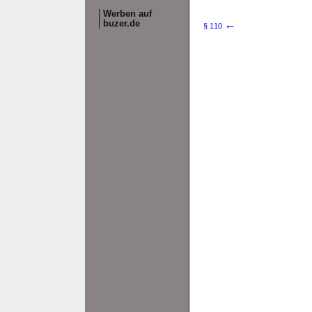
Werben auf
←
buzer.de
§ 110