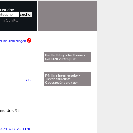
extsuche
r in SchKG
il bei Änderungen
Für Ihr Blog oder Forum -
Gesetze verknüpfen
Für Ihre Internetseite -
→
Ticker aktuellste
§ 12
Gesetzesänderungen
rund des
§ 8
2024 BGBl. 2024 I Nr.