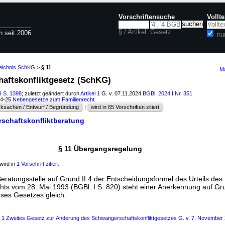
Vorschriftensuche
Vollt
§ / Artikel
Gesetz
n seit 2006
nu
zeichnis SchKG
>
§ 11
Ma
haftskonfliktgesetz (SchKG)
I S. 1398
; zuletzt geändert durch
Artikel 1
G. v. 07.11.2024
BGBl. 2024 I Nr. 351
04-25
Nebengesetze zum Familienrecht
ksachen / Entwurf / Begründung
|
wird in 65 Vorschriften zitiert
schaftskonfliktberatung
§ 11 Übergangsregelung
wird in
1 Vorschrift zitiert
eratungsstelle auf Grund II.4 der Entscheidungsformel des Urteils des
ts vom 28. Mai 1993 (BGBl. I S. 820) steht einer Anerkennung auf G
ses Gesetzes gleich.
s 1 Zweites Gesetz zur Änderung des Schwangerschaftskonfliktgesetzes G. v. 7. November 