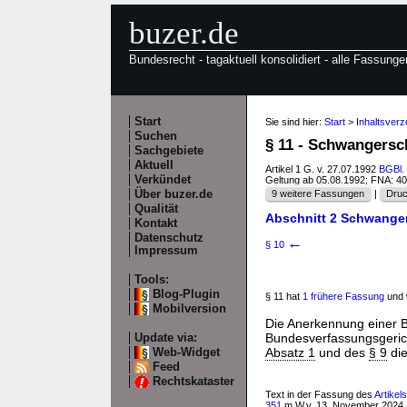
buzer.de
Bundesrecht - tagaktuell konsolidiert - alle Fassunge
Start
Sie sind hier:
Start
>
Inhaltsver
Suchen
§ 11 - Schwangersc
Sachgebiete
Aktuell
Artikel 1 G. v. 27.07.1992
BGBl. 
Verkündet
Geltung ab 05.08.1992; FNA: 4
Über buzer.de
9 weitere Fassungen
|
Druc
Qualität
Abschnitt 2 Schwanger
Kontakt
Datenschutz
←
§ 10
Impressum
Tools:
Blog-Plugin
§ 11 hat
1 frühere Fassung
und 
Mobilversion
Die Anerkennung einer B
Bundesverfassungsgerich
Update via:
Absatz 1
und des
§ 9
die
Web-Widget
Feed
Rechtskataster
Text in der Fassung des
Artikel
351
m.W.v. 13. November 2024