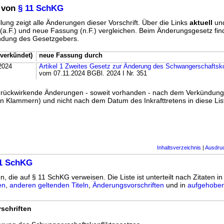
 von
§ 11 SchKG
lung zeigt alle Änderungen dieser Vorschrift. Über die Links
aktuell
un
g (a.F.) und neue Fassung (n.F.) vergleichen. Beim Änderungsgesetz fi
ündung des Gesetzgebers.
verkündet)
neue Fassung durch
2024
Artikel 1 Zweites Gesetz zur Änderung des Schwangerschaftsko
vom 07.11.2024 BGBl. 2024 I Nr. 351
ss rückwirkende Änderungen - soweit vorhanden - nach dem Verkündun
n Klammern) und nicht nach dem Datum des Inkrafttretens in diese List
Inhaltsverzeichnis
|
Ausdru
11 SchKG
n, die auf § 11 SchKG verweisen. Die Liste ist unterteilt nach Zitaten i
en
,
anderen geltenden Titeln
,
Änderungsvorschriften
und in
aufgehoben
schriften