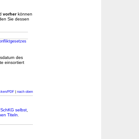
d
vorher
können
nden Sie dessen
nfliktgesetzes
gsdatum des
e einsortiert
cken/PDF
|
nach oben
n
SchKG selbst
,
en Titeln
.