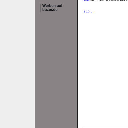
Werben auf
buzer.de
←
§ 10