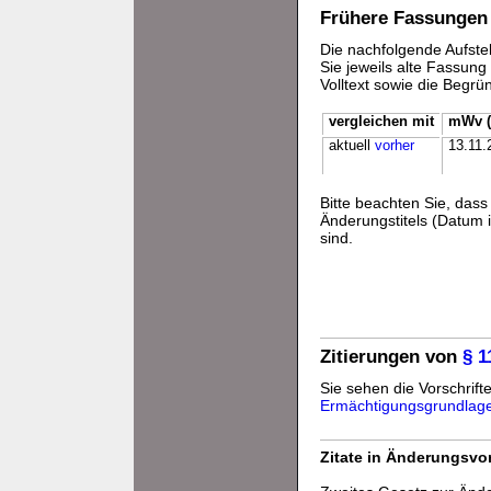
Frühere Fassungen
Die nachfolgende Aufstel
Sie jeweils alte Fassun
Volltext sowie die Begr
vergleichen mit
mWv (
aktuell
vorher
13.11.
Bitte beachten Sie, da
Änderungstitels (Datum i
sind.
Zitierungen von
§ 
Sie sehen die Vorschrifte
Ermächtigungsgrundlag
Zitate in Änderungsvor