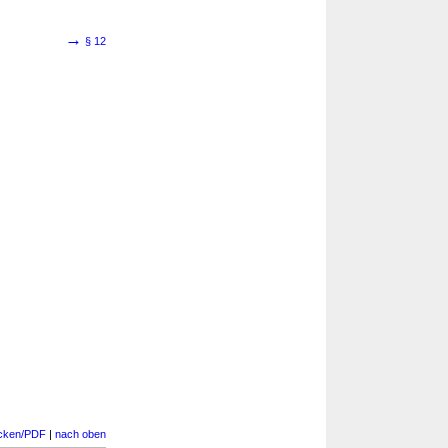
→
§ 12
cken/PDF
|
nach oben