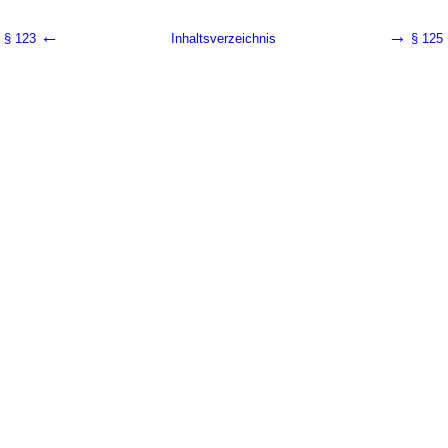
←
→
§ 123
Inhaltsverzeichnis
§ 125