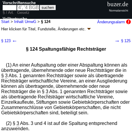
Vorschriftensuche
buzer.de
Normalansicht
§ / Art.
Gesetz
Volltextsuche
Start
>
Inhalt UmwG
>
§ 124
Änderungsalarm
Hier klicken für
Titel, Fundstelle, Änderungen
etc.
nur in UmwG
§ 124 - Umwandlungsgesetz (UmwG)
←
→
§ 123
§ 125
Artikel 1 G. v. 28.10.1994
BGBl. I S. 3210
, 1995 I S. 428; zuletzt geändert
§ 124 Spaltungsfähige Rechtsträger
durch
Artikel 17
G. v. 23.10.2024
BGBl. 2024 I Nr. 323
Geltung ab 01.01.1995; FNA: 4120-9-2
Recht der Kapitalgesellschaften
21 weitere Fassungen
|
Drucksachen / Entwurf / Begründung
|
(1) An einer Aufspaltung oder einer Abspaltung können als
wird in 242 Vorschriften zitiert
übertragende, übernehmende oder neue Rechtsträger die in
Drittes Buch Spaltung
§
3
Abs. 1 genannten Rechtsträger sowie als übertragende
Erster Teil Allgemeine Vorschriften
Rechtsträger wirtschaftliche Vereine, an einer Ausgliederung
Erster Abschnitt Möglichkeit der Spaltung
können als übertragende, übernehmende oder neue
Rechtsträger die in §
3
Abs. 1 genannten Rechtsträger sowie
als übertragende Rechtsträger wirtschaftliche Vereine,
Einzelkaufleute, Stiftungen sowie Gebietskörperschaften oder
Zusammenschlüsse von Gebietskörperschaften, die nicht
Gebietskörperschaften sind, beteiligt sein.
(2) §
3
Abs. 3 und 4 ist auf die Spaltung entsprechend
anzuwenden.