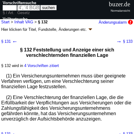
Vorschriftensuche
buzer.de
Normalansicht
§ / Art.
Gesetz
Volltextsuche
Start
>
Inhalt VAG
>
§ 132
Änderungsalarm
Hier klicken für
Titel, Fundstelle, Änderungen
etc.
nur in VAG
§ 132 - Versicherungsaufsichtsgesetz (VAG)
←
→
§ 131
§ 133
Artikel 1 G. v. 01.04.2015
BGBl. I S. 434
(
Nr. 14
); zuletzt geändert durch
§ 132 Feststellung und Anzeige einer sich
Artikel 25
G. v. 25.03.2026
BGBl. 2026 I Nr. 81
verschlechternden finanziellen Lage
Geltung ab 01.01.2016, abweichend siehe
Artikel 3
; FNA: 7631-11
Versicherungsaufsichtsrecht
60 weitere Fassungen
|
Drucksachen / Entwurf / Begründung
|
§ 132 wird in
4 Vorschriften zitiert
wird in 510 Vorschriften zitiert
(1) Ein Versicherungsunternehmen muss über geeignete
Teil 2 Vorschriften für die Erstversicherung und die
Verfahren verfügen, um eine Verschlechterung seiner
Rückversicherung
finanziellen Lage festzustellen.
Kapitel 2 Finanzielle Ausstattung
Abschnitt 4 Versicherungsunternehmen in
(2) Eine Verschlechterung der finanziellen Lage, die die
besonderen Situationen
Erfüllbarkeit der Verpflichtungen aus Versicherungen oder die
Zahlungsfähigkeit des Versicherungsunternehmens
gefährden könnte, hat das Versicherungsunternehmen
unverzüglich der Aufsichtsbehörde anzuzeigen.
←
→
§ 131
§ 133