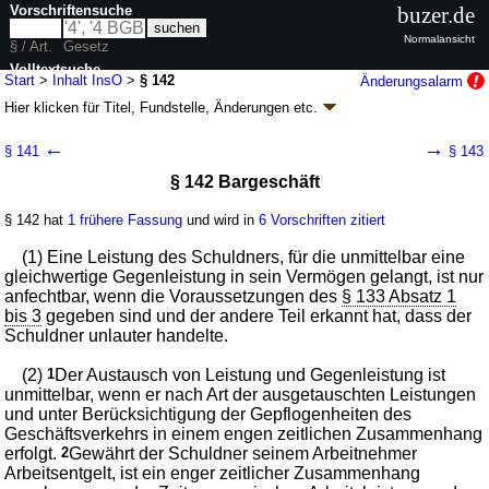
Vorschriftensuche
buzer.de
Normalansicht
§ / Art.
Gesetz
Volltextsuche
Start
>
Inhalt InsO
>
§ 142
Änderungsalarm
Hier klicken für
Titel, Fundstelle, Änderungen
etc.
nur in InsO
§ 142 - Insolvenzordnung (InsO)
←
→
§ 141
§ 143
G. v. 05.10.1994
BGBl. I S. 2866
; zuletzt geändert durch
Artikel 6
G. v.
§ 142 Bargeschäft
15.07.2024
BGBl. 2024 I Nr. 236
Geltung ab 01.01.1999; FNA: 311-13
Vergleich, Konkurs,
Einzelgläubigeranfechtung
§ 142 hat
1 frühere Fassung
und wird in
6 Vorschriften zitiert
42 weitere Fassungen
|
Drucksachen / Entwurf / Begründung
|
(1) Eine Leistung des Schuldners, für die unmittelbar eine
wird in 431 Vorschriften zitiert
gleichwertige Gegenleistung in sein Vermögen gelangt, ist nur
Dritter Teil Wirkungen der Eröffnung des
anfechtbar, wenn die Voraussetzungen des
§ 133 Absatz 1
Insolvenzverfahrens
bis 3
gegeben sind und der andere Teil erkannt hat, dass der
Dritter Abschnitt Insolvenzanfechtung
Schuldner unlauter handelte.
(2)
1
Der Austausch von Leistung und Gegenleistung ist
unmittelbar, wenn er nach Art der ausgetauschten Leistungen
und unter Berücksichtigung der Gepflogenheiten des
Geschäftsverkehrs in einem engen zeitlichen Zusammenhang
erfolgt.
2
Gewährt der Schuldner seinem Arbeitnehmer
Arbeitsentgelt, ist ein enger zeitlicher Zusammenhang