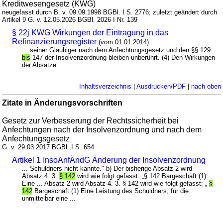
Kreditwesengesetz (KWG)
neugefasst durch B. v. 09.09.1998 BGBl. I S. 2776; zuletzt geändert durch
Artikel 9 G. v. 12.05.2026 BGBl. 2026 I Nr. 139
§ 22j KWG Wirkungen der Eintragung in das
Refinanzierungsregister
(vom 01.01.2014)
... seiner Gläubiger nach dem Anfechtungsgesetz und den §§ 129
bis
147 der Insolvenzordnung bleiben unberührt. (4) Den Wirkungen
der Absätze ...
Inhaltsverzeichnis
|
Ausdrucken/PDF
|
nach oben
Zitate in Änderungsvorschriften
Gesetz zur Verbesserung der Rechtssicherheit bei
Anfechtungen nach der Insolvenzordnung und nach dem
Anfechtungsgesetz
G. v. 29.03.2017 BGBl. I S. 654
Artikel 1 InsoAnfÄndG Änderung der Insolvenzordnung
... Schuldners nicht kannte." b) Der bisherige Absatz 2 wird
Absatz 4. 3.
§ 142
wird wie folgt gefasst: „§ 142 Bargeschäft (1)
Eine ... Absatz 2 wird Absatz 4. 3. § 142 wird wie folgt gefasst: „
§
142
Bargeschäft (1) Eine Leistung des Schuldners, für die
unmittelbar eine ...