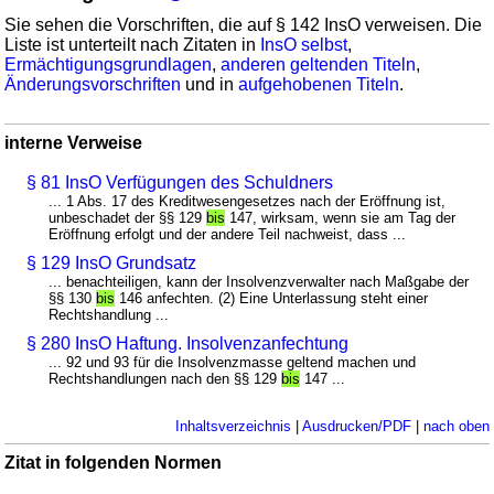
Sie sehen die Vorschriften, die auf § 142 InsO verweisen. Die
Liste ist unterteilt nach Zitaten in
InsO selbst
,
Ermächtigungsgrundlagen
,
anderen geltenden Titeln
,
Änderungsvorschriften
und in
aufgehobenen Titeln
.
interne Verweise
§ 81 InsO Verfügungen des Schuldners
... 1 Abs. 17 des Kreditwesengesetzes nach der Eröffnung ist,
unbeschadet der §§ 129
bis
147, wirksam, wenn sie am Tag der
Eröffnung erfolgt und der andere Teil nachweist, dass ...
§ 129 InsO Grundsatz
... benachteiligen, kann der Insolvenzverwalter nach Maßgabe der
§§ 130
bis
146 anfechten. (2) Eine Unterlassung steht einer
Rechtshandlung ...
§ 280 InsO Haftung. Insolvenzanfechtung
... 92 und 93 für die Insolvenzmasse geltend machen und
Rechtshandlungen nach den §§ 129
bis
147 ...
Inhaltsverzeichnis
|
Ausdrucken/PDF
|
nach oben
Zitat in folgenden Normen