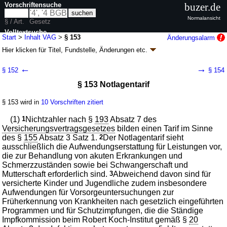
Vorschriftensuche
buzer.de
Normalansicht
§ / Art.
Gesetz
Volltextsuche
Start
>
Inhalt VAG
>
§ 153
Änderungsalarm
Hier klicken für
Titel, Fundstelle, Änderungen
etc.
nur in VAG
§ 153 - Versicherungsaufsichtsgesetz (VAG)
←
→
§ 152
§ 154
Artikel 1 G. v. 01.04.2015
BGBl. I S. 434
(
Nr. 14
); zuletzt geändert durch
§ 153 Notlagentarif
Artikel 25
G. v. 25.03.2026
BGBl. 2026 I Nr. 81
Geltung ab 01.01.2016, abweichend siehe
Artikel 3
; FNA: 7631-11
Versicherungsaufsichtsrecht
§ 153 wird in
10 Vorschriften zitiert
60 weitere Fassungen
|
Drucksachen / Entwurf / Begründung
|
(1)
1
Nichtzahler nach §
193
Absatz 7 des
wird in 510 Vorschriften zitiert
Versicherungsvertragsgesetzes
bilden einen Tarif im Sinne
Teil 2 Vorschriften für die Erstversicherung und die
des §
155
Absatz 3 Satz 1.
2
Der Notlagentarif sieht
Rückversicherung
ausschließlich die Aufwendungserstattung für Leistungen vor,
Kapitel 3 Besondere Vorschriften für einzelne Zweige
die zur Behandlung von akuten Erkrankungen und
Abschnitt 2 Krankenversicherung
Schmerzzuständen sowie bei Schwangerschaft und
Mutterschaft erforderlich sind.
3
Abweichend davon sind für
versicherte Kinder und Jugendliche zudem insbesondere
Aufwendungen für Vorsorgeuntersuchungen zur
Früherkennung von Krankheiten nach gesetzlich eingeführten
Programmen und für Schutzimpfungen, die die Ständige
Impfkommission beim Robert Koch-Institut gemäß §
20