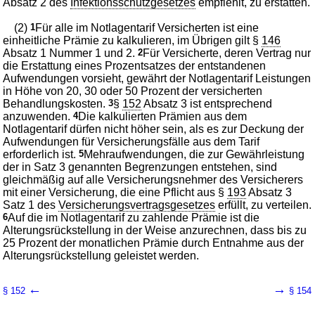
Absatz 2 des
Infektionsschutzgesetzes
empfiehlt, zu erstatten.
(2)
1
Für alle im Notlagentarif Versicherten ist eine
einheitliche Prämie zu kalkulieren, im Übrigen gilt §
146
Absatz 1 Nummer 1 und 2.
2
Für Versicherte, deren Vertrag nur
die Erstattung eines Prozentsatzes der entstandenen
Aufwendungen vorsieht, gewährt der Notlagentarif Leistungen
in Höhe von 20, 30 oder 50 Prozent der versicherten
Behandlungskosten.
3
§
152
Absatz 3 ist entsprechend
anzuwenden.
4
Die kalkulierten Prämien aus dem
Notlagentarif dürfen nicht höher sein, als es zur Deckung der
Aufwendungen für Versicherungsfälle aus dem Tarif
erforderlich ist.
5
Mehraufwendungen, die zur Gewährleistung
der in Satz 3 genannten Begrenzungen entstehen, sind
gleichmäßig auf alle Versicherungsnehmer des Versicherers
mit einer Versicherung, die eine Pflicht aus §
193
Absatz 3
Satz 1 des
Versicherungsvertragsgesetzes
erfüllt, zu verteilen.
6
Auf die im Notlagentarif zu zahlende Prämie ist die
Alterungsrückstellung in der Weise anzurechnen, dass bis zu
25 Prozent der monatlichen Prämie durch Entnahme aus der
Alterungsrückstellung geleistet werden.
←
→
§ 152
§ 154