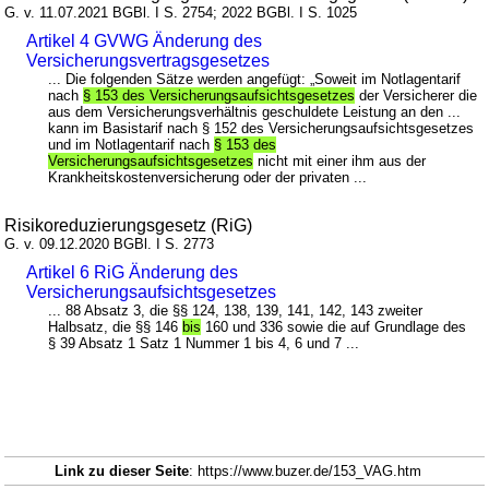
G. v. 11.07.2021 BGBl. I S. 2754; 2022 BGBl. I S. 1025
Artikel 4 GVWG Änderung des
Versicherungsvertragsgesetzes
... Die folgenden Sätze werden angefügt: „Soweit im Notlagentarif
nach
§ 153 des Versicherungsaufsichtsgesetzes
der Versicherer die
aus dem Versicherungsverhältnis geschuldete Leistung an den ...
kann im Basistarif nach § 152 des Versicherungsaufsichtsgesetzes
und im Notlagentarif nach
§ 153 des
Versicherungsaufsichtsgesetzes
nicht mit einer ihm aus der
Krankheitskostenversicherung oder der privaten ...
Risikoreduzierungsgesetz (RiG)
G. v. 09.12.2020 BGBl. I S. 2773
Artikel 6 RiG Änderung des
Versicherungsaufsichtsgesetzes
... 88 Absatz 3, die §§ 124, 138, 139, 141, 142, 143 zweiter
Halbsatz, die §§ 146
bis
160 und 336 sowie die auf Grundlage des
§ 39 Absatz 1 Satz 1 Nummer 1 bis 4, 6 und 7 ...
Link zu dieser Seite
: https://www.buzer.de/153_VAG.htm