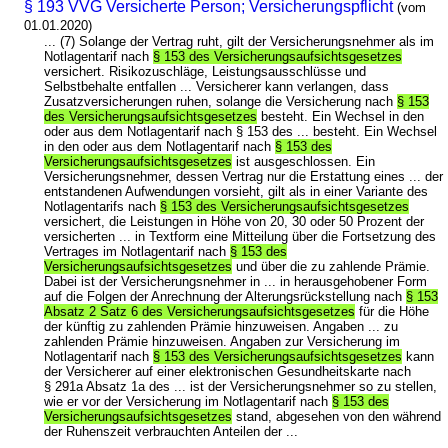
§ 193 VVG Versicherte Person; Versicherungspflicht
(vom
01.01.2020)
... (7) Solange der Vertrag ruht, gilt der Versicherungsnehmer als im
Notlagentarif nach
§ 153 des Versicherungsaufsichtsgesetzes
versichert. Risikozuschläge, Leistungsausschlüsse und
Selbstbehalte entfallen ... Versicherer kann verlangen, dass
Zusatzversicherungen ruhen, solange die Versicherung nach
§ 153
des Versicherungsaufsichtsgesetzes
besteht. Ein Wechsel in den
oder aus dem Notlagentarif nach § 153 des ... besteht. Ein Wechsel
in den oder aus dem Notlagentarif nach
§ 153 des
Versicherungsaufsichtsgesetzes
ist ausgeschlossen. Ein
Versicherungsnehmer, dessen Vertrag nur die Erstattung eines ... der
entstandenen Aufwendungen vorsieht, gilt als in einer Variante des
Notlagentarifs nach
§ 153 des Versicherungsaufsichtsgesetzes
versichert, die Leistungen in Höhe von 20, 30 oder 50 Prozent der
versicherten ... in Textform eine Mitteilung über die Fortsetzung des
Vertrages im Notlagentarif nach
§ 153 des
Versicherungsaufsichtsgesetzes
und über die zu zahlende Prämie.
Dabei ist der Versicherungsnehmer in ... in herausgehobener Form
auf die Folgen der Anrechnung der Alterungsrückstellung nach
§ 153
Absatz 2 Satz 6 des Versicherungsaufsichtsgesetzes
für die Höhe
der künftig zu zahlenden Prämie hinzuweisen. Angaben ... zu
zahlenden Prämie hinzuweisen. Angaben zur Versicherung im
Notlagentarif nach
§ 153 des Versicherungsaufsichtsgesetzes
kann
der Versicherer auf einer elektronischen Gesundheitskarte nach
§ 291a Absatz 1a des ... ist der Versicherungsnehmer so zu stellen,
wie er vor der Versicherung im Notlagentarif nach
§ 153 des
Versicherungsaufsichtsgesetzes
stand, abgesehen von den während
der Ruhenszeit verbrauchten Anteilen der ...