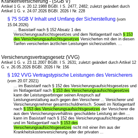
Krankenversicherung - (SGB V)
Artikel 1 G. v. 20.12.1988 BGBl. I S. 2477, 2482; zuletzt geändert durch
Artikel 1 G. v. 24.07.2026 BGBl. 2026 I Nr. 228
§ 75 SGB V Inhalt und Umfang der Sicherstellung
(vom
15.04.2026)
... Basistarif nach § 152 Absatz 1 des
Versicherungsaufsichtsgesetzes und dem Notlagentarif nach
§ 153
des Versicherungsaufsichtsgesetzes
Versicherten mit den in diesen
Tarifen versicherten ärztlichen Leistungen sicherzustellen. ...
Versicherungsvertragsgesetz (VVG)
Artikel 1 G. v. 23.11.2007 BGBl. I S. 2631; zuletzt geändert durch Artikel 12
G. v. 26.05.2026 BGBl. 2026 I Nr. 156
§ 192 VVG Vertragstypische Leistungen des Versicherers
(vom 20.07.2021)
... im Basistarif nach § 152 des Versicherungsaufsichtsgesetzes und
im Notlagentarif nach
§ 153 des Versicherungsaufsichtsgesetzes
kann der Leistungserbringer seinen Anspruch auf
Leistungserstattung auch gegen den Versicherer ... Versicherer und
Versicherungsnehmer gesamtschuldnerisch. Soweit im Notlagentarif
nach
§ 153 des Versicherungsaufsichtsgesetzes
der Versicherer die
aus dem Versicherungsverhältnis geschuldete Leistung an den ...
kann im Basistarif nach § 152 des Versicherungsaufsichtsgesetzes
und im Notlagentarif nach
§ 153 des
Versicherungsaufsichtsgesetzes
nicht mit einer ihm aus der
Krankheitskostenversicherung oder der privaten ...