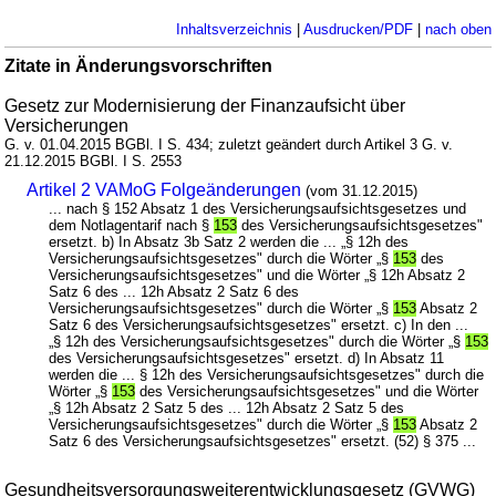
Inhaltsverzeichnis
|
Ausdrucken/PDF
|
nach oben
Zitate in Änderungsvorschriften
Gesetz zur Modernisierung der Finanzaufsicht über
Versicherungen
G. v. 01.04.2015 BGBl. I S. 434; zuletzt geändert durch Artikel 3 G. v.
21.12.2015 BGBl. I S. 2553
Artikel 2 VAMoG Folgeänderungen
(vom 31.12.2015)
... nach § 152 Absatz 1 des Versicherungsaufsichtsgesetzes und
dem Notlagentarif nach §
153
des Versicherungsaufsichtsgesetzes"
ersetzt. b) In Absatz 3b Satz 2 werden die ... „§ 12h des
Versicherungsaufsichtsgesetzes" durch die Wörter „§
153
des
Versicherungsaufsichtsgesetzes" und die Wörter „§ 12h Absatz 2
Satz 6 des ... 12h Absatz 2 Satz 6 des
Versicherungsaufsichtsgesetzes" durch die Wörter „§
153
Absatz 2
Satz 6 des Versicherungsaufsichtsgesetzes" ersetzt. c) In den ...
„§ 12h des Versicherungsaufsichtsgesetzes" durch die Wörter „§
153
des Versicherungsaufsichtsgesetzes" ersetzt. d) In Absatz 11
werden die ... § 12h des Versicherungsaufsichtsgesetzes" durch die
Wörter „§
153
des Versicherungsaufsichtsgesetzes" und die Wörter
„§ 12h Absatz 2 Satz 5 des ... 12h Absatz 2 Satz 5 des
Versicherungsaufsichtsgesetzes" durch die Wörter „§
153
Absatz 2
Satz 6 des Versicherungsaufsichtsgesetzes" ersetzt. (52) § 375 ...
Gesundheitsversorgungsweiterentwicklungsgesetz (GVWG)