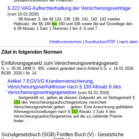
Bundesministerium der Finanzen ...
§ 222 VAG Aufrechterhaltung der Versicherungsverträge
(vom 10.02.2026)
... 88 Absatz 3, die §§ 124, 138, 139, 141, 142, 143 zweiter
Halbsatz, die §§ 146
bis
160 und 336 sowie die auf Grundlage des
§ 39 Absatz 1 Satz 1 Nummer 1 bis 4, 6 und 7 ...
Inhaltsverzeichnis
|
Ausdrucken/PDF
|
nach oben
Zitat in folgenden Normen
Einführungsgesetz zum Versicherungsvertragsgesetz
G. v. 30.05.1908 S. 305; zuletzt geändert durch Artikel 6 G. v. 16.01.2026
BGBl. 2026 I Nr. 14
Artikel 7 EGVVG Krankenversicherung,
Versicherungsverhältnisse nach § 193 Absatz 6 des
Versicherungsvertragsgesetzes
(vom 01.01.2016)
... festgestellt ist, gelten ab diesem Zeitpunkt als im Notlagentarif §
153
des Versicherungsaufsichtsgesetzes versichert.
Versicherungsnehmer gelten ... gelten. Eine Anrechnung gebildeter
Alterungsrückstellungen nach §
153
Absatz 2 Satz 6 des
Versicherungsaufsichtsgesetzes auf die zu zahlende Prämie
findet ...
Sozialgesetzbuch (SGB) Fünftes Buch (V) - Gesetzliche