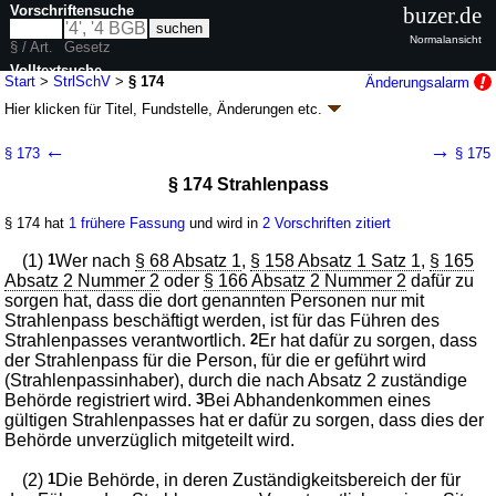
Vorschriftensuche
buzer.de
Normalansicht
§ / Art.
Gesetz
Volltextsuche
Start
>
StrlSchV
>
§ 174
Änderungsalarm
Hier klicken für
Titel, Fundstelle, Änderungen
etc.
nur in StrlSchV
§ 174 - Strahlenschutzverordnung (StrlSchV)
←
→
§ 173
§ 175
Artikel 1 V. v. 29.11.2018
BGBl. I S. 2034
, 2036, 2021 I S. 5261; zuletzt
§ 174 Strahlenpass
geändert durch
Artikel 10
G. v. 23.10.2024
BGBl. 2024 I Nr. 324
Geltung ab 31.12.2018, abweichend siehe
Artikel 20
; FNA: 751-24-2
Kernenergie
§ 174 hat
1 frühere Fassung
und wird in
2 Vorschriften zitiert
12 weitere Fassungen
|
Drucksachen / Entwurf / Begründung
|
(1)
1
Wer nach
§ 68 Absatz 1
,
§ 158 Absatz 1 Satz 1
,
§ 165
wird in 74 Vorschriften zitiert
Absatz 2 Nummer 2
oder
§ 166 Absatz 2 Nummer 2
dafür zu
Teil 5 Expositionssituationsübergreifende Vorschriften
sorgen hat, dass die dort genannten Personen nur mit
Kapitel 3 Gemeinsame Vorschriften für die berufliche
Strahlenpass beschäftigt werden, ist für das Führen des
Exposition
Strahlenpasses verantwortlich.
2
Er hat dafür zu sorgen, dass
der Strahlenpass für die Person, für die er geführt wird
(Strahlenpassinhaber), durch die nach Absatz 2 zuständige
Behörde registriert wird.
3
Bei Abhandenkommen eines
gültigen Strahlenpasses hat er dafür zu sorgen, dass dies der
Behörde unverzüglich mitgeteilt wird.
(2)
1
Die Behörde, in deren Zuständigkeitsbereich der für