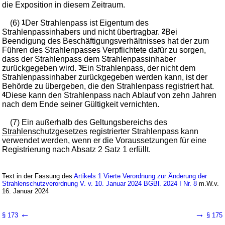
die Exposition in diesem Zeitraum.
(6)
1
Der Strahlenpass ist Eigentum des
Strahlenpassinhabers und nicht übertragbar.
2
Bei
Beendigung des Beschäftigungsverhältnisses hat der zum
Führen des Strahlenpasses Verpflichtete dafür zu sorgen,
dass der Strahlenpass dem Strahlenpassinhaber
zurückgegeben wird.
3
Ein Strahlenpass, der nicht dem
Strahlenpassinhaber zurückgegeben werden kann, ist der
Behörde zu übergeben, die den Strahlenpass registriert hat.
4
Diese kann den Strahlenpass nach Ablauf von zehn Jahren
nach dem Ende seiner Gültigkeit vernichten.
(7) Ein außerhalb des Geltungsbereichs des
Strahlenschutzgesetzes
registrierter Strahlenpass kann
verwendet werden, wenn er die Voraussetzungen für eine
Registrierung nach Absatz 2 Satz 1 erfüllt.
Text in der Fassung des
Artikels 1 Vierte Verordnung zur Änderung der
Strahlenschutzverordnung V. v. 10. Januar 2024 BGBl. 2024 I Nr. 8
m.W.v.
16. Januar 2024
←
→
§ 173
§ 175