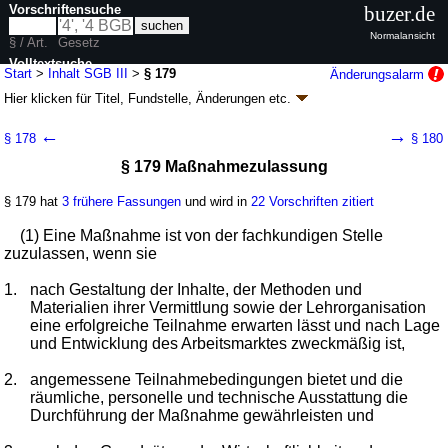
Vorschriftensuche
buzer.de
Normalansicht
§ / Art.
Gesetz
Volltextsuche
Start
>
Inhalt SGB III
>
§ 179
Änderungsalarm
Hier klicken für
Titel, Fundstelle, Änderungen
etc.
nur in SGB III
§ 179 - Sozialgesetzbuch (SGB) Drittes Buch (III)
←
→
§ 178
§ 180
- Arbeitsförderung - (SGB III)
§ 179 Maßnahmezulassung
Artikel 1 G. v. 24.03.1997
BGBl. I S. 594
, 595; zuletzt geändert durch
Artikel 1a
G. v. 24.07.2026
BGBl. 2026 I Nr. 228
§ 179 hat
3 frühere Fassungen
und wird in
22 Vorschriften zitiert
Geltung ab 01.01.1998; FNA: 860-3
Sozialgesetzbuch
245 weitere Fassungen
|
Drucksachen / Entwurf / Begründung
|
(1) Eine Maßnahme ist von der fachkundigen Stelle
wird in 991 Vorschriften zitiert
zuzulassen, wenn sie
Fünftes Kapitel Zulassung von Trägern und Maßnahmen
1.
nach Gestaltung der Inhalte, der Methoden und
Materialien ihrer Vermittlung sowie der Lehrorganisation
eine erfolgreiche Teilnahme erwarten lässt und nach Lage
und Entwicklung des Arbeitsmarktes zweckmäßig ist,
2.
angemessene Teilnahmebedingungen bietet und die
räumliche, personelle und technische Ausstattung die
Durchführung der Maßnahme gewährleisten und