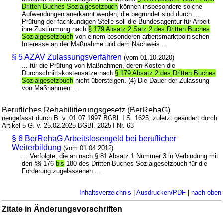
Dritten Buches Sozialgesetzbuch
können insbesondere solche
Aufwendungen anerkannt werden, die begründet sind durch ...
Prüfung der fachkundigen Stelle soll die Bundesagentur für Arbeit
ihre Zustimmung nach
§ 179 Absatz 2 Satz 2 des Dritten Buches
Sozialgesetzbuch
von einem besonderen arbeitsmarktpolitischen
Interesse an der Maßnahme und dem Nachweis ...
§ 5 AZAV Zulassungsverfahren
(vom 01.10.2020)
... für die Prüfung von Maßnahmen, deren Kosten die
Durchschnittskostensätze nach
§ 179 Absatz 2 des Dritten Buches
Sozialgesetzbuch
nicht übersteigen. (4) Die Dauer der Zulassung
von Maßnahmen ...
Berufliches Rehabilitierungsgesetz (BerRehaG)
neugefasst durch B. v. 01.07.1997 BGBl. I S. 1625; zuletzt geändert durch
Artikel 5 G. v. 25.02.2025 BGBl. 2025 I Nr. 63
§ 6 BerRehaG Arbeitslosengeld bei beruflicher
Weiterbildung
(vom 01.04.2012)
... Verfolgte, die an nach § 81 Absatz 1 Nummer 3 in Verbindung mit
den §§ 176
bis
180 des Dritten Buches Sozialgesetzbuch für die
Förderung zugelassenen ...
Inhaltsverzeichnis
|
Ausdrucken/PDF
|
nach oben
Zitate in Änderungsvorschriften