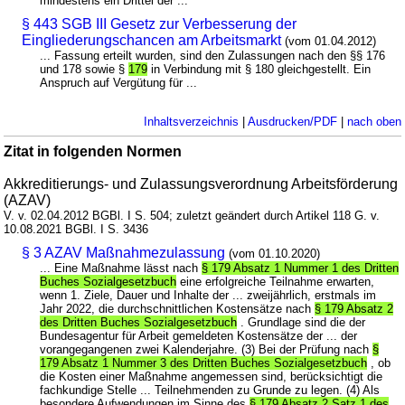
mindestens ein Drittel der ...
§ 443 SGB III Gesetz zur Verbesserung der
Eingliederungschancen am Arbeitsmarkt
(vom 01.04.2012)
... Fassung erteilt wurden, sind den Zulassungen nach den §§ 176
und 178 sowie §
179
in Verbindung mit § 180 gleichgestellt. Ein
Anspruch auf Vergütung für ...
Inhaltsverzeichnis
|
Ausdrucken/PDF
|
nach oben
Zitat in folgenden Normen
Akkreditierungs- und Zulassungsverordnung Arbeitsförderung
(AZAV)
V. v. 02.04.2012 BGBl. I S. 504; zuletzt geändert durch Artikel 118 G. v.
10.08.2021 BGBl. I S. 3436
§ 3 AZAV Maßnahmezulassung
(vom 01.10.2020)
... Eine Maßnahme lässt nach
§ 179 Absatz 1 Nummer 1 des Dritten
Buches Sozialgesetzbuch
eine erfolgreiche Teilnahme erwarten,
wenn 1. Ziele, Dauer und Inhalte der ... zweijährlich, erstmals im
Jahr 2022, die durchschnittlichen Kostensätze nach
§ 179 Absatz 2
des Dritten Buches Sozialgesetzbuch
. Grundlage sind die der
Bundesagentur für Arbeit gemeldeten Kostensätze der ... der
vorangegangenen zwei Kalenderjahre. (3) Bei der Prüfung nach
§
179 Absatz 1 Nummer 3 des Dritten Buches Sozialgesetzbuch
, ob
die Kosten einer Maßnahme angemessen sind, berücksichtigt die
fachkundige Stelle ... Teilnehmenden zu Grunde zu legen. (4) Als
besondere Aufwendungen im Sinne des
§ 179 Absatz 2 Satz 1 des