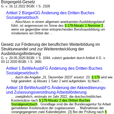
Bürgergeld-Gesetz
G. v. 16.12.2022 BGBl. I S. 2328
Artikel 2 BürgerGG Änderung des Dritten Buches
Sozialgesetzbuch
... Abschluss in einem allgemein anerkannten Ausbildungsberuf
führt, ist angemessen im Sinne des
§ 179 Absatz 1 Nummer 3
,
wenn sie gegenüber einer entsprechenden Berufsausbildung um
mindestens ein Drittel der ...
Gesetz zur Förderung der beruflichen Weiterbildung im
Strukturwandel und zur Weiterentwicklung der
Ausbildungsförderung
G. v. 20.05.2020 BGBl. I S. 1044; zuletzt geändert durch Artikel 4 G. v.
03.12.2020 BGBl. I S. 2691
Artikel 1 BeWeAusbFG Änderung des Dritten Buches
Sozialgesetzbuch
... durch die Angabe „31. Dezember 2023" ersetzt. 23.
§ 179
wird wie
folgt geändert: a) Absatz 1 Satz 2 wird aufgehoben. b) Nach ...
Artikel 18 BeWeAusbFG Änderung der Akkreditierungs-
und Zulassungsverordnung Arbeitsförderung
... zweijährlich, erstmals im Jahr 2022, die durchschnittlichen
Kostensätze nach
§ 179 Absatz 2 des Dritten Buches
Sozialgesetzbuch
. Grundlage sind die der Bundesagentur für Arbeit
gemeldeten Kostensätze der zugelassenen ... Maßnahmen der
vorangegangenen zwei Kalenderjahre. (3) Bei der Prüfung nach
§