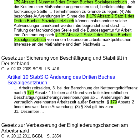
179 Absatz 1 Nummer 3 des Dritten Buches Sozialgesetzbuch
, ob
die Kosten einer Maßnahme angemessen sind, berücksichtigt die
fachkundige Stelle ... Teilnehmenden zu Grunde zu legen. (4) Als
besondere Aufwendungen im Sinne des
§ 179 Absatz 2 Satz 1 des
Dritten Buches Sozialgesetzbuch
können insbesondere solche
Aufwendungen anerkannt werden, die begründet sind durch ...
Prüfung der fachkundigen Stelle soll die Bundesagentur für Arbeit
ihre Zustimmung nach
§ 179 Absatz 2 Satz 2 des Dritten Buches
Sozialgesetzbuch
von einem besonderen arbeitsmarktpolitischen
Interesse an der Maßnahme und dem Nachweis ...
Gesetz zur Sicherung von Beschäftigung und Stabilität in
Deutschland
G. v. 02.03.2009 BGBl. I S. 416
Artikel 10 StabSiG Änderung des Dritten Buches
Sozialgesetzbuch
... Arbeitszeitsalden, 3. bei der Berechnung der Nettoentgeltdifferenz
nach §
179
Absatz 1 bleiben auf Grund von kollektivrechtlichen
Beschäftigungssicherungsvereinbarungen ab ... Änderungen der
vertraglich vereinbarten Arbeitszeit außer Betracht; §
179
Absatz 2
findet insoweit keine Anwendung. (3) § 354 gilt bis zum
31. Dezember ...
Gesetz zur Verbesserung der Eingliederungschancen am
Arbeitsmarkt
G. v. 20.12.2011 BGBl. I S. 2854