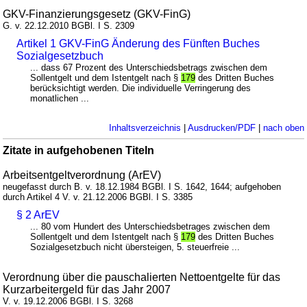
GKV-Finanzierungsgesetz (GKV-FinG)
G. v. 22.12.2010 BGBl. I S. 2309
Artikel 1 GKV-FinG Änderung des Fünften Buches
Sozialgesetzbuch
... dass 67 Prozent des Unterschiedsbetrags zwischen dem
Sollentgelt und dem Istentgelt nach §
179
des Dritten Buches
berücksichtigt werden. Die individuelle Verringerung des
monatlichen ...
Inhaltsverzeichnis
|
Ausdrucken/PDF
|
nach oben
Zitate in aufgehobenen Titeln
Arbeitsentgeltverordnung (ArEV)
neugefasst durch B. v. 18.12.1984 BGBl. I S. 1642, 1644; aufgehoben
durch Artikel 4 V. v. 21.12.2006 BGBl. I S. 3385
§ 2 ArEV
... 80 vom Hundert des Unterschiedsbetrages zwischen dem
Sollentgelt und dem Istentgelt nach §
179
des Dritten Buches
Sozialgesetzbuch nicht übersteigen, 5. steuerfreie ...
Verordnung über die pauschalierten Nettoentgelte für das
Kurzarbeitergeld für das Jahr 2007
V. v. 19.12.2006 BGBl. I S. 3268