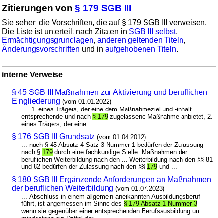
Zitierungen von
§ 179 SGB III
Sie sehen die Vorschriften, die auf § 179 SGB III verweisen.
Die Liste ist unterteilt nach Zitaten in
SGB III selbst
,
Ermächtigungsgrundlagen
,
anderen geltenden Titeln
,
Änderungsvorschriften
und in
aufgehobenen Titeln
.
interne Verweise
§ 45 SGB III Maßnahmen zur Aktivierung und beruflichen
Eingliederung
(vom 01.01.2022)
... 1. eines Trägers, der eine dem Maßnahmeziel und -inhalt
entsprechende und nach
§ 179
zugelassene Maßnahme anbietet, 2.
eines Trägers, der eine ...
§ 176 SGB III Grundsatz
(vom 01.04.2012)
... nach § 45 Absatz 4 Satz 3 Nummer 1 bedürfen der Zulassung
nach §
179
durch eine fachkundige Stelle. Maßnahmen der
beruflichen Weiterbildung nach den ... Weiterbildung nach den §§ 81
und 82 bedürfen der Zulassung nach den §§
179
und ...
§ 180 SGB III Ergänzende Anforderungen an Maßnahmen
der beruflichen Weiterbildung
(vom 01.07.2023)
... Abschluss in einem allgemein anerkannten Ausbildungsberuf
führt, ist angemessen im Sinne des
§ 179 Absatz 1 Nummer 3
,
wenn sie gegenüber einer entsprechenden Berufsausbildung um