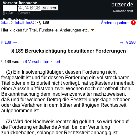
Vorschriftensuche
buzer.de
Normalansicht
§ / Art.
Gesetz
Volltextsuche
Start
>
Inhalt InsO
>
§ 189
Änderungsalarm
Hier klicken für
Titel, Fundstelle, Änderungen
etc.
nur in InsO
§ 189 - Insolvenzordnung (InsO)
←
→
§ 188
§ 190
G. v. 05.10.1994
BGBl. I S. 2866
; zuletzt geändert durch
Artikel 6
G. v.
§ 189 Berücksichtigung bestrittener Forderungen
15.07.2024
BGBl. 2024 I Nr. 236
Geltung ab 01.01.1999; FNA: 311-13
Vergleich, Konkurs,
Einzelgläubigeranfechtung
§ 189 wird in
8 Vorschriften zitiert
42 weitere Fassungen
|
Drucksachen / Entwurf / Begründung
|
(1) Ein Insolvenzgläubiger, dessen Forderung nicht
wird in 431 Vorschriften zitiert
festgestellt ist und für dessen Forderung ein vollstreckbarer
Fünfter Teil Befriedigung der Insolvenzgläubiger.
Titel oder ein Endurteil nicht vorliegt, hat spätestens innerhalb
Einstellung des Verfahrens
einer Ausschlußfrist von zwei Wochen nach der öffentlichen
Zweiter Abschnitt Verteilung
Bekanntmachung dem Insolvenzverwalter nachzuweisen,
daß und für welchen Betrag die Feststellungsklage erhoben
oder das Verfahren in dem früher anhängigen Rechtsstreit
aufgenommen ist.
(2) Wird der Nachweis rechtzeitig geführt, so wird der auf
die Forderung entfallende Anteil bei der Verteilung
zurückbehalten, solange der Rechtsstreit anhängig ist.