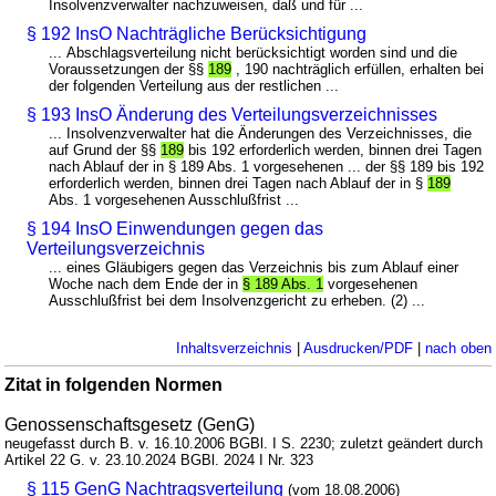
Insolvenzverwalter nachzuweisen, daß und für ...
§ 192 InsO Nachträgliche Berücksichtigung
... Abschlagsverteilung nicht berücksichtigt worden sind und die
Voraussetzungen der §§
189
, 190 nachträglich erfüllen, erhalten bei
der folgenden Verteilung aus der restlichen ...
§ 193 InsO Änderung des Verteilungsverzeichnisses
... Insolvenzverwalter hat die Änderungen des Verzeichnisses, die
auf Grund der §§
189
bis 192 erforderlich werden, binnen drei Tagen
nach Ablauf der in § 189 Abs. 1 vorgesehenen ... der §§ 189 bis 192
erforderlich werden, binnen drei Tagen nach Ablauf der in §
189
Abs. 1 vorgesehenen Ausschlußfrist ...
§ 194 InsO Einwendungen gegen das
Verteilungsverzeichnis
... eines Gläubigers gegen das Verzeichnis bis zum Ablauf einer
Woche nach dem Ende der in
§ 189 Abs. 1
vorgesehenen
Ausschlußfrist bei dem Insolvenzgericht zu erheben. (2) ...
Inhaltsverzeichnis
|
Ausdrucken/PDF
|
nach oben
Zitat in folgenden Normen
Genossenschaftsgesetz (GenG)
neugefasst durch B. v. 16.10.2006 BGBl. I S. 2230; zuletzt geändert durch
Artikel 22 G. v. 23.10.2024 BGBl. 2024 I Nr. 323
§ 115 GenG Nachtragsverteilung
(vom 18.08.2006)