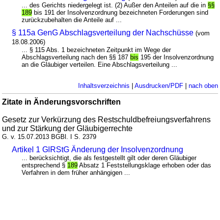
... des Gerichts niedergelegt ist. (2) Außer den Anteilen auf die in
§§
189
bis 191 der Insolvenzordnung bezeichneten Forderungen sind
zurückzubehalten die Anteile auf ...
§ 115a GenG Abschlagsverteilung der Nachschüsse
(vom
18.08.2006)
... § 115 Abs. 1 bezeichneten Zeitpunkt im Wege der
Abschlagsverteilung nach den §§ 187
bis
195 der Insolvenzordnung
an die Gläubiger verteilen. Eine Abschlagsverteilung ...
Inhaltsverzeichnis
|
Ausdrucken/PDF
|
nach oben
Zitate in Änderungsvorschriften
Gesetz zur Verkürzung des Restschuldbefreiungsverfahrens
und zur Stärkung der Gläubigerrechte
G. v. 15.07.2013 BGBl. I S. 2379
Artikel 1 GlRStG Änderung der Insolvenzordnung
... berücksichtigt, die als festgestellt gilt oder deren Gläubiger
entsprechend §
189
Absatz 1 Feststellungsklage erhoben oder das
Verfahren in dem früher anhängigen ...