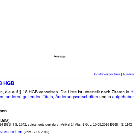
Anzeige
Inhaltsverzeichnis
|
Ausdru
18 HGB
n, die auf § 18 HGB verweisen. Die Liste ist unterteilt nach Zitaten in
H
en
,
anderen geltenden Titeln
,
Änderungsvorschriften
und in
aufgehoben
rmen
BilG)
4 BGBl. I S. 1842; zuletzt geändert durch Artikel 14 Abs. 1 G. v. 10.05.2016 BGBl. I S. 1142
vorschriften
(vom 17.06.2016)