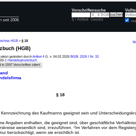
Vorschriftensuche
Vollt
§ / Artikel
Gesetz
n seit 2006
nu
zeichnis HGB
>
§ 18
Ma
tzbuch (HGB)
zuletzt geändert durch
Artikel 4
G. v. 04.02.2026
BGBl. 2026 I Nr. 33
100-1
Handelsgesetzbuch
d in 1597 Vorschriften zitiert
tand
andelsfirma
§ 18
r Kennzeichnung des Kaufmanns geeignet sein und Unterscheidungskraf
ne Angaben enthalten, die geeignet sind, über geschäftliche Verhältniss
kreise wesentlich sind, irrezuführen.
2
Im Verfahren vor dem Registerg
ur berücksichtigt, wenn sie ersichtlich ist.