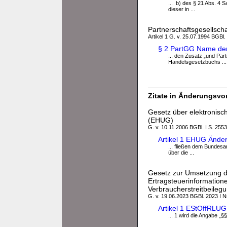
... b) des § 21 Abs. 4 S
dieser in ...
Partnerschaftsgesellsch
Artikel 1 G. v. 25.07.1994 BGBl.
§ 2 PartGG Name der
... den Zusatz „und Part
Handelsgesetzbuchs ...
Zitate in Änderungsvor
Gesetz über elektronisc
(EHUG)
G. v. 10.11.2006 BGBl. I S. 2553
Artikel 1 EHUG Ände
... fließen dem Bundesa
über die ...
Gesetz zur Umsetzung de
Ertragsteuerinformatio
Verbraucherstreitbeileg
G. v. 19.06.2023 BGBl. 2023 I N
Artikel 1 EStOffRLU
... 1 wird die Angabe „§