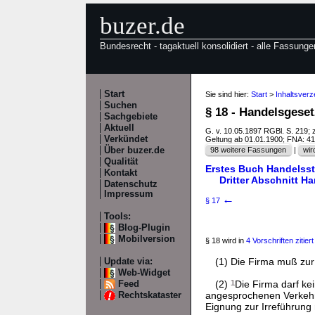
buzer.de
Bundesrecht - tagaktuell konsolidiert - alle Fassunge
Start
Sie sind hier:
Start
>
Inhaltsver
Suchen
§ 18 - Handelsgese
Sachgebiete
Aktuell
G. v. 10.05.1897 RGBl. S. 219; 
Verkündet
Geltung ab 01.01.1900; FNA: 4
Über buzer.de
98 weitere Fassungen
|
wir
Qualität
Erstes Buch Handelss
Kontakt
Dritter Abschnitt H
Datenschutz
Impressum
←
§ 17
Tools:
Blog-Plugin
Mobilversion
§ 18 wird in
4 Vorschriften zitiert
(1) Die Firma muß zu
Update via:
Web-Widget
(2)
1
Die Firma darf kei
Feed
angesprochenen Verkehrs
Rechtskataster
Eignung zur Irreführung n