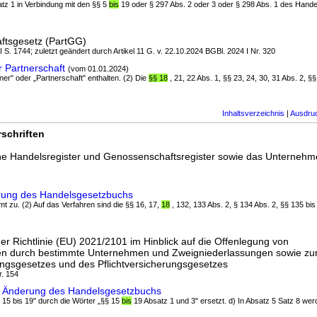
atz 1 in Verbindung mit den §§ 5
bis
19 oder § 297 Abs. 2 oder 3 oder § 298 Abs. 1 des Hand
aftsgesetz (PartGG)
 I S. 1744; zuletzt geändert durch Artikel 11 G. v. 22.10.2024 BGBl. 2024 I Nr. 320
 Partnerschaft
(vom 01.01.2024)
ner" oder „Partnerschaft" enthalten. (2) Die
§§ 18
, 21, 22 Abs. 1, §§ 23, 24, 30, 31 Abs. 2, §
Inhaltsverzeichnis
|
Ausdru
schriften
he Handelsregister und Genossenschaftsregister sowie das Unternehm
rung des Handelsgesetzbuchs
mt zu. (2) Auf das Verfahren sind die §§ 16, 17,
18
, 132, 133 Abs. 2, § 134 Abs. 2, §§ 135 b
r Richtlinie (EU) 2021/2101 im Hinblick auf die Offenlegung von
nen durch bestimmte Unternehmen und Zweigniederlassungen sowie zu
ungsgesetzes und des Pflichtversicherungsgesetzes
r. 154
G Änderung des Handelsgesetzbuchs
§ 15 bis 19" durch die Wörter „§§ 15
bis
19 Absatz 1 und 3" ersetzt. d) In Absatz 5 Satz 8 we