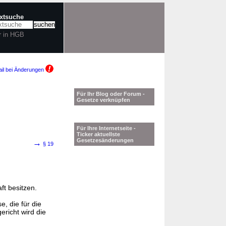
extsuche
r in HGB
il bei Änderungen
Für Ihr Blog oder Forum -
Gesetze verknüpfen
Für Ihre Internetseite -
Ticker aktuellste
Gesetzesänderungen
→
§ 19
t besitzen.
e, die für die
ericht wird die