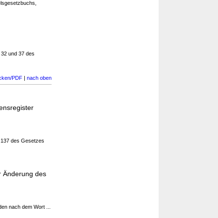
elsgesetzbuchs,
§ 32 und 37 des
cken/PDF
|
nach oben
ensregister
is 137 des Gesetzes
r Änderung des
rden nach dem Wort ...