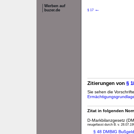
Werben auf
←
buzer.de
§ 17
Zitierungen von
§ 
Sie sehen die Vorschrifte
Ermächtigungsgrundlag
Zitat in folgenden No
D-Markbilanzgesetz (DM
neugefasst durch B. v. 28.07.199
§ 48 DMBilG Bußgeld