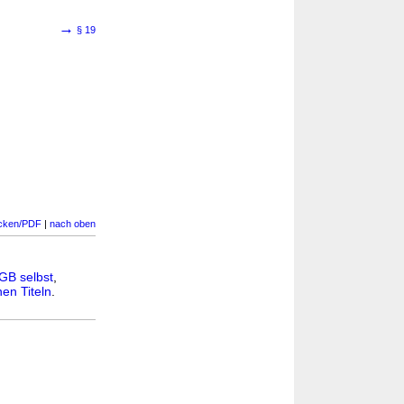
→
§ 19
cken/PDF
|
nach oben
GB selbst
,
en Titeln
.