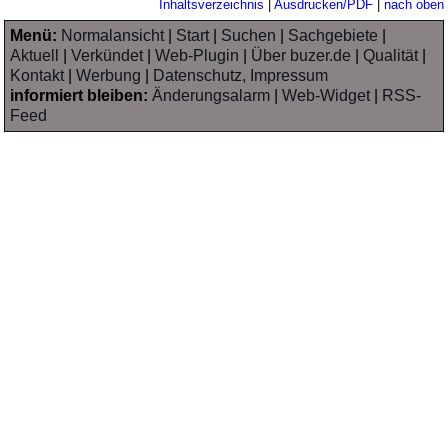
Inhaltsverzeichnis
|
Ausdrucken/PDF
|
nach oben
Menü:
Normalansicht
|
Start
|
Suchen
|
Sachgebiete
|
Aktuell
|
Verkündet
|
Web-Plugin
|
Über buzer.de
|
Qualität
|
Kontakt
|
Werbung
|
Datenschutz, Impressum
informiert bleiben:
Änderungsalarm
|
Web-Widget
|
RSS-
Feed