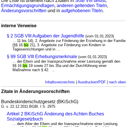
Die Liste ist unterteilt nach Zitaten in
SGB VIII selbst
,
Ermächtigungsgrundlagen
,
anderen geltenden Titeln
,
Änderungsvorschriften
und in
aufgehobenen Titeln
.
interne Verweise
§ 2 SGB VIII Aufgaben der Jugendhilfe
(vom 01.01.2023)
... 11 bis 14), 2. Angebote zur Förderung der Erziehung in der Familie
(§§ 16
bis
21), 3. Angebote zur Förderung von Kindern in
Tageseinrichtungen und in ...
§ 99 SGB VIII Erhebungsmerkmale
(vom 01.01.2023)
... der Eltern und der Inanspruchnahme einer Leistung gemäß den
§§ 16
bis
19 sowie 27 bis 35a und der Durchführung einer
Maßnahme nach § 42. ...
Inhaltsverzeichnis
|
Ausdrucken/PDF
|
nach oben
Zitate in Änderungsvorschriften
Bundeskinderschutzgesetz (BKiSchG)
G. v. 22.12.2011 BGBl. I S. 2975
Artikel 2 BKiSchG Änderung des Achten Buches
Sozialgesetzbuch
... dem Alter der Eltern und der Inanspruchnahme einer Leistung