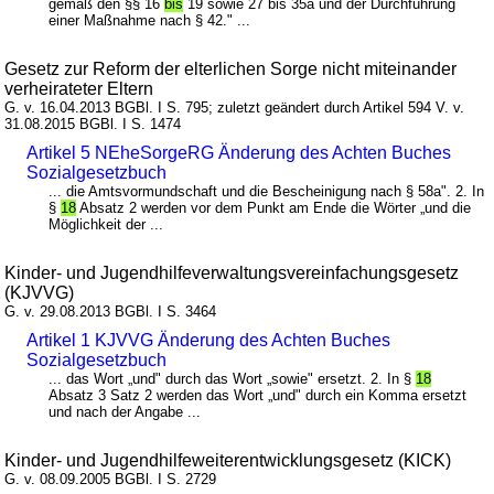
gemäß den §§ 16
bis
19 sowie 27 bis 35a und der Durchführung
einer Maßnahme nach § 42." ...
Gesetz zur Reform der elterlichen Sorge nicht miteinander
verheirateter Eltern
G. v. 16.04.2013 BGBl. I S. 795; zuletzt geändert durch Artikel 594 V. v.
31.08.2015 BGBl. I S. 1474
Artikel 5 NEheSorgeRG Änderung des Achten Buches
Sozialgesetzbuch
... die Amtsvormundschaft und die Bescheinigung nach § 58a". 2. In
§
18
Absatz 2 werden vor dem Punkt am Ende die Wörter „und die
Möglichkeit der ...
Kinder- und Jugendhilfeverwaltungsvereinfachungsgesetz
(KJVVG)
G. v. 29.08.2013 BGBl. I S. 3464
Artikel 1 KJVVG Änderung des Achten Buches
Sozialgesetzbuch
... das Wort „und" durch das Wort „sowie" ersetzt. 2. In §
18
Absatz 3 Satz 2 werden das Wort „und" durch ein Komma ersetzt
und nach der Angabe ...
Kinder- und Jugendhilfeweiterentwicklungsgesetz (KICK)
G. v. 08.09.2005 BGBl. I S. 2729