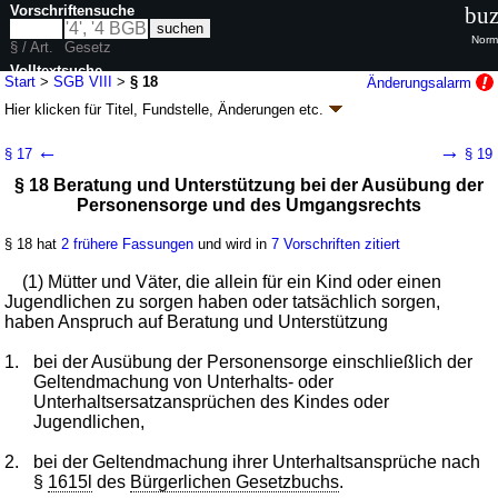
Vorschriftensuche
buz
Norm
§ / Art.
Gesetz
Volltextsuche
Start
>
SGB VIII
>
§ 18
Änderungsalarm
Hier klicken für
Titel, Fundstelle, Änderungen
etc.
nur in SGB VIII
§ 18 - Sozialgesetzbuch (SGB) Achtes Buch
←
→
§ 17
§ 19
(VIII) Kinder- und Jugendhilfe (SGB VIII)
§ 18 Beratung und Unterstützung bei der Ausübung der
neugefasst durch B. v. 11.09.2012
BGBl. I S. 2022
; zuletzt geändert durch
Personensorge und des Umgangsrechts
Artikel 9
G. v. 23.04.2026
BGBl. 2026 I Nr. 111
Geltung ab 01.01.2007; FNA: 860-8
Sozialgesetzbuch
§ 18 hat
2 frühere Fassungen
und wird in
7 Vorschriften zitiert
74 weitere Fassungen
|
Drucksachen / Entwurf / Begründung
|
wird in 236 Vorschriften zitiert
(1) Mütter und Väter, die allein für ein Kind oder einen
Jugendlichen zu sorgen haben oder tatsächlich sorgen,
Zweites Kapitel Leistungen der Jugendhilfe
haben Anspruch auf Beratung und Unterstützung
Zweiter Abschnitt Förderung der Erziehung in der
Familie
1.
bei der Ausübung der Personensorge einschließlich der
Geltendmachung von Unterhalts- oder
Unterhaltsersatzansprüchen des Kindes oder
Jugendlichen,
2.
bei der Geltendmachung ihrer Unterhaltsansprüche nach
§
1615l
des
Bürgerlichen Gesetzbuchs
.