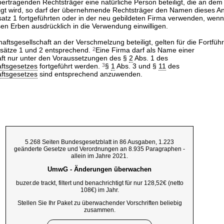
übertragenden Rechtsträger eine natürliche Person beteiligt, die an 
iligt wird, so darf der übernehmende Rechtsträger den Namen dieses An
satz 1 fortgeführten oder in der neu gebildeten Firma verwenden, wenn
en Erben ausdrücklich in die Verwendung einwilligen.
haftsgesellschaft an der Verschmelzung beteiligt, gelten für die Fortfü
sätze 1 und 2 entsprechend.
2
Eine Firma darf als Name einer
aft nur unter den Voraussetzungen des §
2
Abs. 1 des
aftsgesetzes
fortgeführt werden.
3
§
1
Abs. 3 und §
11
des
aftsgesetzes
sind entsprechend anzuwenden.
5.268 Seiten Bundesgesetzblatt in 86 Ausgaben, 1.223
geänderte Gesetze und Verordnungen an 8.935 Paragraphen -
allein im Jahre 2021.
UmwG - Änderungen überwachen
buzer.de trackt, filtert und benachrichtigt für nur 128,52€ (netto
108€) im Jahr.
Stellen Sie Ihr Paket zu überwachender Vorschriften beliebig
zusammen.