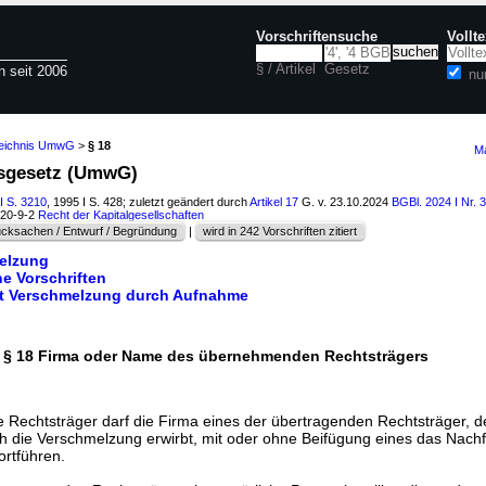
Vorschriftensuche
Vollt
§ / Artikel
Gesetz
n seit 2006
nu
zeichnis UmwG
>
§ 18
Ma
sgesetz (UmwG)
I S. 3210
, 1995 I S. 428; zuletzt geändert durch
Artikel 17
G. v. 23.10.2024
BGBl. 2024 I Nr. 
120-9-2
Recht der Kapitalgesellschaften
cksachen / Entwurf / Begründung
|
wird in 242 Vorschriften zitiert
elzung
ne Vorschriften
tt Verschmelzung durch Aufnahme
§ 18 Firma oder Name des übernehmenden Rechtsträgers
Rechtsträger darf die Firma eines der übertragenden Rechtsträger, 
h die Verschmelzung erwirbt, mit oder ohne Beifügung eines das Nachf
rtführen.