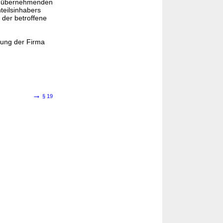
dem übernehmenden
teilsinhabers
 der betroffene
hrung der Firma
→
§ 19