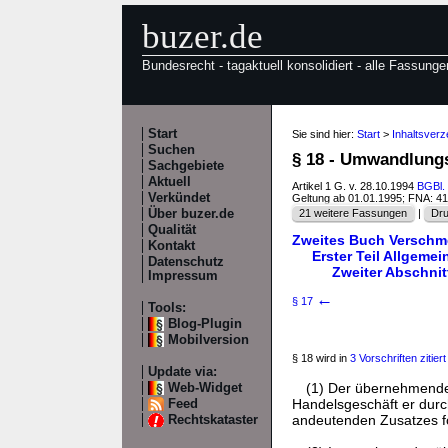
buzer.de
Bundesrecht - tagaktuell konsolidiert - alle Fassunge
Start
Sie sind hier:
Start
>
Inhaltsver
Suchen
§ 18 - Umwandlung
Sachgebiete
Aktuell
Artikel 1 G. v. 28.10.1994
BGBl. 
Verkündet
Geltung ab 01.01.1995; FNA: 4
Über buzer.de
21 weitere Fassungen
|
Dru
Qualität
Zweites Buch Verschm
Kontakt
Erster Teil Allgemei
Datenschutz
Zweiter Abschni
Impressum
←
§ 17
Tools:
Blog-Plugin
Mobilversion
§ 18 wird in
3 Vorschriften zitiert
Update via:
(1) Der übernehmende 
Web-Widget
Handelsgeschäft er durc
Feed
andeutenden Zusatzes fo
Rechtskataster