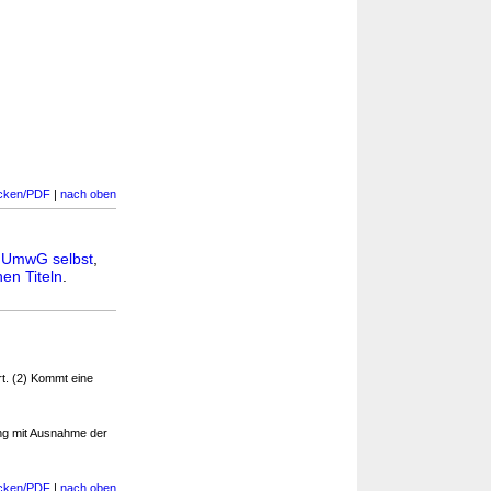
cken/PDF
|
nach oben
n
UmwG selbst
,
en Titeln
.
rt. (2) Kommt eine
ung mit Ausnahme der
cken/PDF
|
nach oben