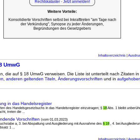
Rechtskataster - Jetzt anmelden!
Weitere Vorteile:
Konsolidierte Vorschriften selbst bei Inkrafttreten "am Tage nach
der Verkündung", Synopse zu jeder Änderungen,
Begründungen des Gesetzgebers
Inhaltsverzeichnis
|
Ausdru
18 UmwG
n, die auf § 18 UmwG verweisen. Die Liste ist unterteilt nach Zitaten i
en
,
anderen geltenden Titeln
,
Änderungsvorschriften
und in
aufgehoben
ng in das Handelsregister
riften des Handelsgesetzbuchs in das Handelsregister einzutragen; §
18
Abs. 1 bleibt unberüh
ht, treten die ...
dende Vorschriften
(vom 01.03.2023)
Buchstabe a, 3. bei Abspaltung und Ausgliederung mit Ausnahme des
§ 18
, 4. bei Ausglieder
bsatz 1 ...
Inhaltsverzeichnis
|
Ausdru