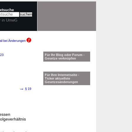
extsuche
r in UmwG
il bei Änderungen
323
Für Ihr Blog oder Forum -
Gesetze verknüpfen
Für Ihre Internetseite -
Ticker aktuellste
Gesetzesänderungen
→
§ 19
dessen
olgeverhältnis