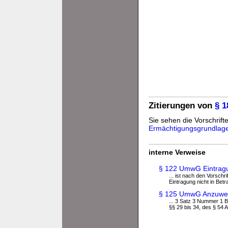
Zitierungen von
§ 
Sie sehen die Vorschrifte
Ermächtigungsgrundlag
interne Verweise
§ 122 UmwG Eintragu
... ist nach den Vorsch
Eintragung nicht in Betrac
§ 125 UmwG Anzuwen
... 3 Satz 3 Nummer 1 
§§ 29 bis 34, des § 54 A