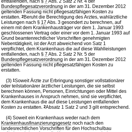
entfallenden, nach §
7
Abs. 2 Satz 2 Nr. 4 der
Bundespflegesatzverordnung
in der am 31. Dezember 2012
geltenden Fassung nicht pflegesatzfähigen Kosten zu
erstatten.
2
Beruht die Berechtigung des Arztes, wahlärztliche
Leistungen nach §
17
Abs. 3 gesondert zu berechnen, auf
einem mit dem Krankenhausträger vor dem 1. Januar 1993
geschlossenen Vertrag oder einer vor dem 1. Januar 1993 auf
Grund beamtenrechtlicher Vorschriften genehmigten
Nebentätigkeit, ist der Arzt abweichend von Satz 1
verpflichtet, dem Krankenhaus die auf diese Wahlleistungen
entfallenden, nach §
7
Abs. 2 Satz 2 Nr. 5 der
Bundespflegesatzverordnung
in der am 31. Dezember 2012
geltenden Fassung nicht pflegesatzfähigen Kosten zu
erstatten.
(3)
1
Soweit Ärzte zur Erbringung sonstiger vollstationärer
oder teilstationärer ärztlicher Leistungen, die sie selbst
berechnen können, Personen, Einrichtungen oder Mittel des
Krankenhauses in Anspruch nehmen, sind sie verpflichtet,
dem Krankenhaus die auf diese Leistungen entfallenden
Kosten zu erstatten.
2
Absatz 1 Satz 2 und 3 gilt entsprechend.
(4) Soweit ein Krankenhaus weder nach dem
Krankenhausfinanzierungsgesetz
noch nach den
landesrechtlichen Vorschriften für den Hochschulbau