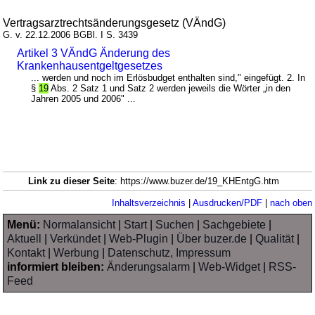
Vertragsarztrechtsänderungsgesetz (VÄndG)
G. v. 22.12.2006 BGBl. I S. 3439
Artikel 3 VÄndG Änderung des
Krankenhausentgeltgesetzes
... werden und noch im Erlösbudget enthalten sind," eingefügt. 2. In
§
19
Abs. 2 Satz 1 und Satz 2 werden jeweils die Wörter „in den
Jahren 2005 und 2006" ...
Link zu dieser Seite
: https://www.buzer.de/19_KHEntgG.htm
Inhaltsverzeichnis
|
Ausdrucken/PDF
|
nach oben
Menü:
Normalansicht
|
Start
|
Suchen
|
Sachgebiete
|
Aktuell
|
Verkündet
|
Web-Plugin
|
Über buzer.de
|
Qualität
|
Kontakt
|
Werbung
|
Datenschutz, Impressum
informiert bleiben:
Änderungsalarm
|
Web-Widget
|
RSS-
Feed