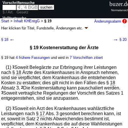
Vorschriftensuche
buzer.d
Normalansic
§ / Art.
Gesetz
Volltextsuche
Start
>
Inhalt KHEntgG
>
§ 19
Änderungsalarm
Hier klicken für
Titel, Fundstelle, Änderungen
etc.
nur in KHEntgG
§ 19 - Krankenhausentgeltgesetz (KHEntgG)
←
→
§ 18
§ 20
Artikel 5 G. v. 23.04.2002
BGBl. I S. 1412
, 1422; zuletzt geändert durch
§ 19 Kostenerstattung der Ärzte
Artikel 3
G. v. 24.07.2026
BGBl. 2026 I Nr. 228
Geltung ab 01.01.2003; FNA: 860-5-24
Sozialgesetzbuch
§ 19 hat
4 frühere Fassungen
und wird in
7 Vorschriften zitiert
69 weitere Fassungen
|
Drucksachen / Entwurf / Begründung
|
wird in 262 Vorschriften zitiert
(1)
1
Soweit Belegärzte zur Erbringung ihrer Leistungen
Abschnitt 5 Gesondert berechenbare ärztliche und
nach §
18
Ärzte des Krankenhauses in Anspruch nehmen,
andere Leistungen
sind sie verpflichtet, dem Krankenhaus die entstehenden
Kosten zu erstatten; dies gilt nicht in den Fällen des §
18
Absatz 3.
2
Die Kostenerstattung kann pauschaliert werden.
3
Soweit vertragliche Regelungen der Vorschrift des Satzes 1
entgegenstehen, sind sie anzupassen.
(2)
1
Soweit ein Arzt des Krankenhauses wahlärztliche
Leistungen nach §
17
Abs. 3 gesondert berechnen kann, ist
er, soweit in Satz 2 nichts Abweichendes bestimmt ist,
verpflichtet, dem Krankenhaus die auf diese Wahlleistungen