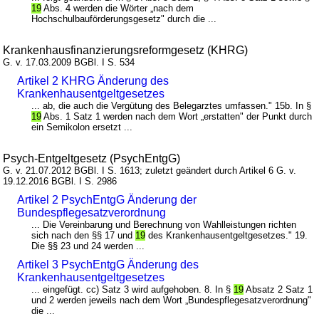
19
Abs. 4 werden die Wörter „nach dem
Hochschulbauförderungsgesetz" durch die ...
Krankenhausfinanzierungsreformgesetz (KHRG)
G. v. 17.03.2009 BGBl. I S. 534
Artikel 2 KHRG Änderung des
Krankenhausentgeltgesetzes
... ab, die auch die Vergütung des Belegarztes umfassen." 15b. In §
19
Abs. 1 Satz 1 werden nach dem Wort „erstatten" der Punkt durch
ein Semikolon ersetzt ...
Psych-Entgeltgesetz (PsychEntgG)
G. v. 21.07.2012 BGBl. I S. 1613; zuletzt geändert durch Artikel 6 G. v.
19.12.2016 BGBl. I S. 2986
Artikel 2 PsychEntgG Änderung der
Bundespflegesatzverordnung
... Die Vereinbarung und Berechnung von Wahlleistungen richten
sich nach den §§ 17 und
19
des Krankenhausentgeltgesetzes." 19.
Die §§ 23 und 24 werden ...
Artikel 3 PsychEntgG Änderung des
Krankenhausentgeltgesetzes
... eingefügt. cc) Satz 3 wird aufgehoben. 8. In §
19
Absatz 2 Satz 1
und 2 werden jeweils nach dem Wort „Bundespflegesatzverordnung"
die ...