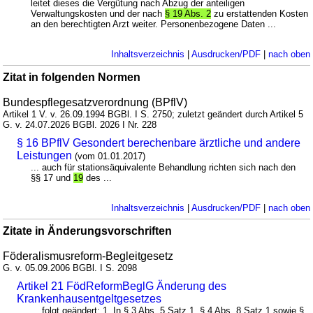
leitet dieses die Vergütung nach Abzug der anteiligen
Verwaltungskosten und der nach
§ 19 Abs. 2
zu erstattenden Kosten
an den berechtigten Arzt weiter. Personenbezogene Daten ...
Inhaltsverzeichnis
|
Ausdrucken/PDF
|
nach oben
Zitat in folgenden Normen
Bundespflegesatzverordnung (BPflV)
Artikel 1 V. v. 26.09.1994 BGBl. I S. 2750; zuletzt geändert durch Artikel 5
G. v. 24.07.2026 BGBl. 2026 I Nr. 228
§ 16 BPflV Gesondert berechenbare ärztliche und andere
Leistungen
(vom 01.01.2017)
... auch für stationsäquivalente Behandlung richten sich nach den
§§ 17 und
19
des ...
Inhaltsverzeichnis
|
Ausdrucken/PDF
|
nach oben
Zitate in Änderungsvorschriften
Föderalismusreform-Begleitgesetz
G. v. 05.09.2006 BGBl. I S. 2098
Artikel 21 FödReformBeglG Änderung des
Krankenhausentgeltgesetzes
... folgt geändert: 1. In § 3 Abs. 5 Satz 1, § 4 Abs. 8 Satz 1 sowie §