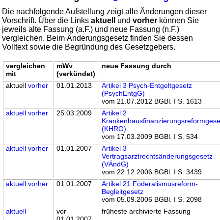
Die nachfolgende Aufstellung zeigt alle Änderungen dieser
Vorschrift. Über die Links
aktuell
und
vorher
können Sie
jeweils alte Fassung (a.F.) und neue Fassung (n.F.)
vergleichen. Beim Änderungsgesetz finden Sie dessen
Volltext sowie die Begründung des Gesetzgebers.
vergleichen
mWv
neue Fassung durch
mit
(verkündet)
aktuell
vorher
01.01.2013
Artikel 3 Psych-Entgeltgesetz
(PsychEntgG)
vom 21.07.2012 BGBl. I S. 1613
aktuell
vorher
25.03.2009
Artikel 2
Krankenhausfinanzierungsreformgese
(KHRG)
vom 17.03.2009 BGBl. I S. 534
aktuell
vorher
01.01.2007
Artikel 3
Vertragsarztrechtsänderungsgesetz
(VÄndG)
vom 22.12.2006 BGBl. I S. 3439
aktuell
vorher
01.01.2007
Artikel 21 Föderalismusreform-
Begleitgesetz
vom 05.09.2006 BGBl. I S. 2098
aktuell
vor
früheste archivierte Fassung
01.01.2007