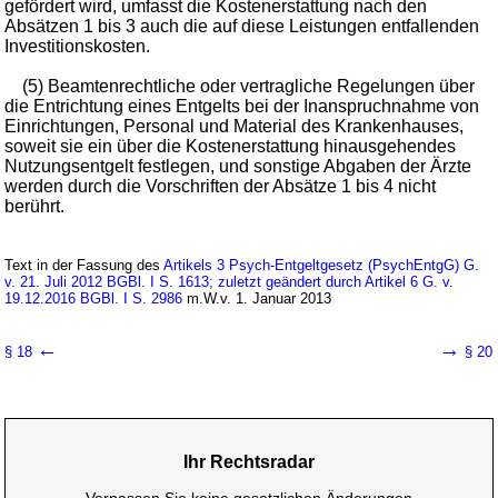
gefördert wird, umfasst die Kostenerstattung nach den
Absätzen 1 bis 3 auch die auf diese Leistungen entfallenden
Investitionskosten.
(5) Beamtenrechtliche oder vertragliche Regelungen über
die Entrichtung eines Entgelts bei der Inanspruchnahme von
Einrichtungen, Personal und Material des Krankenhauses,
soweit sie ein über die Kostenerstattung hinausgehendes
Nutzungsentgelt festlegen, und sonstige Abgaben der Ärzte
werden durch die Vorschriften der Absätze 1 bis 4 nicht
berührt.
Text in der Fassung des
Artikels 3 Psych-Entgeltgesetz (PsychEntgG) G.
v. 21. Juli 2012 BGBl. I S. 1613; zuletzt geändert durch Artikel 6 G. v.
19.12.2016 BGBl. I S. 2986
m.W.v. 1. Januar 2013
←
→
§ 18
§ 20
Ihr Rechtsradar
Verpassen Sie keine gesetzlichen Änderungen