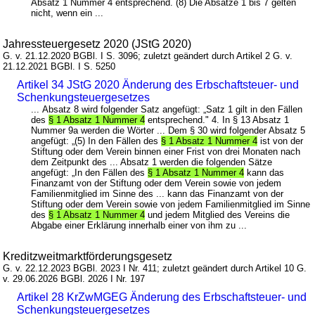
Absatz 1 Nummer 4 entsprechend. (8) Die Absätze 1 bis 7 gelten
nicht, wenn ein ...
Jahressteuergesetz 2020 (JStG 2020)
G. v. 21.12.2020 BGBl. I S. 3096; zuletzt geändert durch Artikel 2 G. v.
21.12.2021 BGBl. I S. 5250
Artikel 34 JStG 2020 Änderung des Erbschaftsteuer- und
Schenkungsteuergesetzes
... Absatz 8 wird folgender Satz angefügt: „Satz 1 gilt in den Fällen
des
§ 1 Absatz 1 Nummer 4
entsprechend." 4. In § 13 Absatz 1
Nummer 9a werden die Wörter ... Dem § 30 wird folgender Absatz 5
angefügt: „(5) In den Fällen des
§ 1 Absatz 1 Nummer 4
ist von der
Stiftung oder dem Verein binnen einer Frist von drei Monaten nach
dem Zeitpunkt des ... Absatz 1 werden die folgenden Sätze
angefügt: „In den Fällen des
§ 1 Absatz 1 Nummer 4
kann das
Finanzamt von der Stiftung oder dem Verein sowie von jedem
Familienmitglied im Sinne des ... kann das Finanzamt von der
Stiftung oder dem Verein sowie von jedem Familienmitglied im Sinne
des
§ 1 Absatz 1 Nummer 4
und jedem Mitglied des Vereins die
Abgabe einer Erklärung innerhalb einer von ihm zu ...
Kreditzweitmarktförderungsgesetz
G. v. 22.12.2023 BGBl. 2023 I Nr. 411; zuletzt geändert durch Artikel 10 G.
v. 29.06.2026 BGBl. 2026 I Nr. 197
Artikel 28 KrZwMGEG Änderung des Erbschaftsteuer- und
Schenkungsteuergesetzes