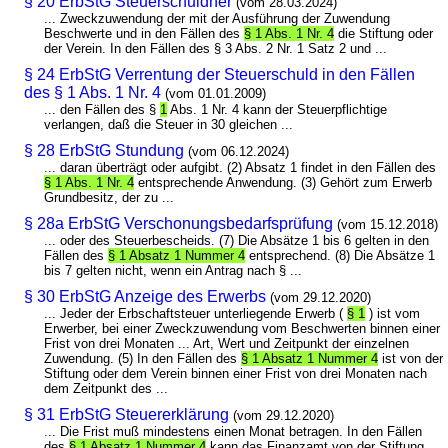
§ 20 ErbStG Steuerschuldner
(vom 28.03.2024)
... Zweckzuwendung der mit der Ausführung der Zuwendung
Beschwerte und in den Fällen des
§ 1 Abs. 1 Nr. 4
die Stiftung oder
der Verein. In den Fällen des § 3 Abs. 2 Nr. 1 Satz 2 und ...
§ 24 ErbStG Verrentung der Steuerschuld in den Fällen
des § 1 Abs. 1 Nr. 4
(vom 01.01.2009)
... den Fällen des §
1
Abs. 1 Nr. 4 kann der Steuerpflichtige
verlangen, daß die Steuer in 30 gleichen ...
§ 28 ErbStG Stundung
(vom 06.12.2024)
... daran überträgt oder aufgibt. (2) Absatz 1 findet in den Fällen des
§ 1 Abs. 1 Nr. 4
entsprechende Anwendung. (3) Gehört zum Erwerb
Grundbesitz, der zu ...
§ 28a ErbStG Verschonungsbedarfsprüfung
(vom 15.12.2018)
... oder des Steuerbescheids. (7) Die Absätze 1 bis 6 gelten in den
Fällen des
§ 1 Absatz 1 Nummer 4
entsprechend. (8) Die Absätze 1
bis 7 gelten nicht, wenn ein Antrag nach § ...
§ 30 ErbStG Anzeige des Erwerbs
(vom 29.12.2020)
... Jeder der Erbschaftsteuer unterliegende Erwerb (
§ 1
) ist vom
Erwerber, bei einer Zweckzuwendung vom Beschwerten binnen einer
Frist von drei Monaten ... Art, Wert und Zeitpunkt der einzelnen
Zuwendung. (5) In den Fällen des
§ 1 Absatz 1 Nummer 4
ist von der
Stiftung oder dem Verein binnen einer Frist von drei Monaten nach
dem Zeitpunkt des ...
§ 31 ErbStG Steuererklärung
(vom 29.12.2020)
... Die Frist muß mindestens einen Monat betragen. In den Fällen
des
§ 1 Absatz 1 Nummer 4
kann das Finanzamt von der Stiftung