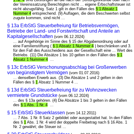
der Vereinssatzung Berechtigten nicht ... eigene Erbschaftsteuer ist
nicht abzugsfähig. Satz 1 gilt in den Fällen des
§ 1 Absatz 1
Nummer 4
entsprechend. (9) Auflagen, die dem Beschwerten selbst
zugute kommen, sind nicht ...
§ 13a ErbStG Steuerbefreiung für Betriebsvermögen,
Betriebe der Land- und Forstwirtschaft und Anteile an
Kapitalgesellschaften
(vom 06.12.2024)
... auf Angehörige im Sinne des § 15 der Abgabenordnung oder auf
eine Familienstiftung (
§ 1 Absatz 1 Nummer 4
) beschränken und 3.
für den Fall des Ausscheidens aus der Gesellschaft eine ... Wert des
Betriebs. (11) Die Absätze 1 bis 10 gelten in den Fällen des
§ 1
Absatz 1 Nummer 4
...
§ 13c ErbStG Verschonungsabschlag bei Großerwerben
von begünstigtem Vermögen
(vom 01.07.2016)
... denselben Erwerb aus. (3) Die Absätze 1 und 2 gelten in den
Fällen des §
1
Absatz 1 Nummer 4 ...
§ 13d ErbStG Steuerbefreiung für zu Wohnzwecken
vermietete Grundstücke
(vom 06.12.2024)
... des § 13a gehören. (4) Die Absätze 1 bis 3 gelten in den Fällen
des
§ 1 Abs. 1 Nr. 4
...
§ 15 ErbStG Steuerklassen
(vom 14.12.2011)
... 7 Abs. 1 Nr. 8 Satz 2 gebildet oder ausgestattet hat. In den Fällen
des §
1
Abs. 1 Nr. 4 wird der doppelte Freibetrag nach § 16 Abs. 1
Nr. 2 gewährt; die Steuer ist ...