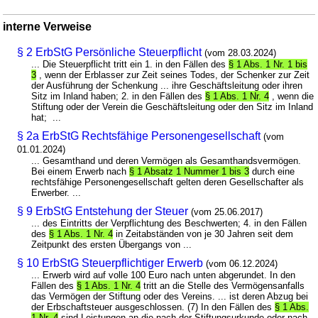
interne Verweise
§ 2 ErbStG Persönliche Steuerpflicht
(vom 28.03.2024)
... Die Steuerpflicht tritt ein 1. in den Fällen des
§ 1 Abs. 1 Nr. 1 bis
3
, wenn der Erblasser zur Zeit seines Todes, der Schenker zur Zeit
der Ausführung der Schenkung ... ihre Geschäftsleitung oder ihren
Sitz im Inland haben; 2. in den Fällen des
§ 1 Abs. 1 Nr. 4
, wenn die
Stiftung oder der Verein die Geschäftsleitung oder den Sitz im Inland
hat; ...
§ 2a ErbStG Rechtsfähige Personengesellschaft
(vom
01.01.2024)
... Gesamthand und deren Vermögen als Gesamthandsvermögen.
Bei einem Erwerb nach
§ 1 Absatz 1 Nummer 1 bis 3
durch eine
rechtsfähige Personengesellschaft gelten deren Gesellschafter als
Erwerber. ...
§ 9 ErbStG Entstehung der Steuer
(vom 25.06.2017)
... des Eintritts der Verpflichtung des Beschwerten; 4. in den Fällen
des
§ 1 Abs. 1 Nr. 4
in Zeitabständen von je 30 Jahren seit dem
Zeitpunkt des ersten Übergangs von ...
§ 10 ErbStG Steuerpflichtiger Erwerb
(vom 06.12.2024)
... Erwerb wird auf volle 100 Euro nach unten abgerundet. In den
Fällen des
§ 1 Abs. 1 Nr. 4
tritt an die Stelle des Vermögensanfalls
das Vermögen der Stiftung oder des Vereins. ... ist deren Abzug bei
der Erbschaftsteuer ausgeschlossen. (7) In den Fällen des
§ 1 Abs.
1 Nr. 4
sind Leistungen an die nach der Stiftungsurkunde oder nach