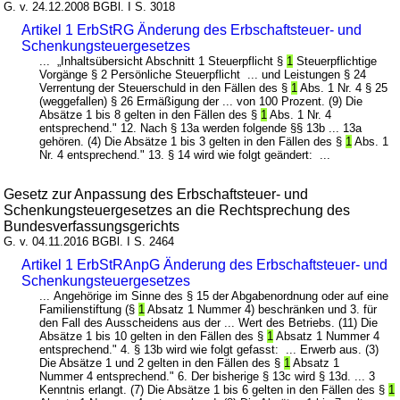
G. v. 24.12.2008 BGBl. I S. 3018
Artikel 1 ErbStRG Änderung des Erbschaftsteuer- und
Schenkungsteuergesetzes
... „Inhaltsübersicht Abschnitt 1 Steuerpflicht §
1
Steuerpflichtige
Vorgänge § 2 Persönliche Steuerpflicht ... und Leistungen § 24
Verrentung der Steuerschuld in den Fällen des §
1
Abs. 1 Nr. 4 § 25
(weggefallen) § 26 Ermäßigung der ... von 100 Prozent. (9) Die
Absätze 1 bis 8 gelten in den Fällen des §
1
Abs. 1 Nr. 4
entsprechend." 12. Nach § 13a werden folgende §§ 13b ... 13a
gehören. (4) Die Absätze 1 bis 3 gelten in den Fällen des §
1
Abs. 1
Nr. 4 entsprechend." 13. § 14 wird wie folgt geändert: ...
Gesetz zur Anpassung des Erbschaftsteuer- und
Schenkungsteuergesetzes an die Rechtsprechung des
Bundesverfassungsgerichts
G. v. 04.11.2016 BGBl. I S. 2464
Artikel 1 ErbStRAnpG Änderung des Erbschaftsteuer- und
Schenkungsteuergesetzes
... Angehörige im Sinne des § 15 der Abgabenordnung oder auf eine
Familienstiftung (§
1
Absatz 1 Nummer 4) beschränken und 3. für
den Fall des Ausscheidens aus der ... Wert des Betriebs. (11) Die
Absätze 1 bis 10 gelten in den Fällen des §
1
Absatz 1 Nummer 4
entsprechend." 4. § 13b wird wie folgt gefasst: ... Erwerb aus. (3)
Die Absätze 1 und 2 gelten in den Fällen des §
1
Absatz 1
Nummer 4 entsprechend." 6. Der bisherige § 13c wird § 13d. ... 3
Kenntnis erlangt. (7) Die Absätze 1 bis 6 gelten in den Fällen des §
1