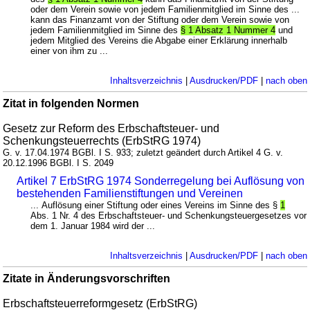
oder dem Verein sowie von jedem Familienmitglied im Sinne des ...
kann das Finanzamt von der Stiftung oder dem Verein sowie von
jedem Familienmitglied im Sinne des
§ 1 Absatz 1 Nummer 4
und
jedem Mitglied des Vereins die Abgabe einer Erklärung innerhalb
einer von ihm zu ...
Inhaltsverzeichnis
|
Ausdrucken/PDF
|
nach oben
Zitat in folgenden Normen
Gesetz zur Reform des Erbschaftsteuer- und
Schenkungsteuerrechts (ErbStRG 1974)
G. v. 17.04.1974 BGBl. I S. 933; zuletzt geändert durch Artikel 4 G. v.
20.12.1996 BGBl. I S. 2049
Artikel 7 ErbStRG 1974 Sonderregelung bei Auflösung von
bestehenden Familienstiftungen und Vereinen
... Auflösung einer Stiftung oder eines Vereins im Sinne des §
1
Abs. 1 Nr. 4 des Erbschaftsteuer- und Schenkungsteuergesetzes vor
dem 1. Januar 1984 wird der ...
Inhaltsverzeichnis
|
Ausdrucken/PDF
|
nach oben
Zitate in Änderungsvorschriften
Erbschaftsteuerreformgesetz (ErbStRG)