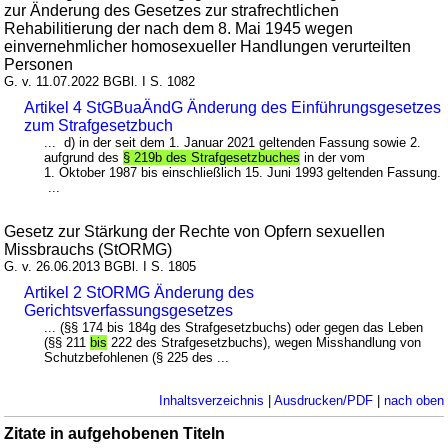
zur Änderung des Gesetzes zur strafrechtlichen
Rehabilitierung der nach dem 8. Mai 1945 wegen
einvernehmlicher homosexueller Handlungen verurteilten
Personen
G. v. 11.07.2022 BGBl. I S. 1082
Artikel 4 StGBuaÄndG Änderung des Einführungsgesetzes
zum Strafgesetzbuch
... d) in der seit dem 1. Januar 2021 geltenden Fassung sowie 2.
aufgrund des
§ 219b des Strafgesetzbuches
in der vom
1. Oktober 1987 bis einschließlich 15. Juni 1993 geltenden Fassung.
...
Gesetz zur Stärkung der Rechte von Opfern sexuellen
Missbrauchs (StORMG)
G. v. 26.06.2013 BGBl. I S. 1805
Artikel 2 StORMG Änderung des
Gerichtsverfassungsgesetzes
... (§§ 174 bis 184g des Strafgesetzbuchs) oder gegen das Leben
(§§ 211
bis
222 des Strafgesetzbuchs), wegen Misshandlung von
Schutzbefohlenen (§ 225 des ...
Inhaltsverzeichnis
|
Ausdrucken/PDF
|
nach oben
Zitate in aufgehobenen Titeln