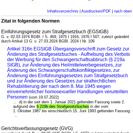
Inhaltsverzeichnis
|
Ausdrucken/PDF
|
nach oben
Zitat in folgenden Normen
Einführungsgesetz zum Strafgesetzbuch (EGStGB)
G. v. 02.03.1974 BGBl. I S. 469, 1975 I 1916, 1976 I 507; zuletzt geändert
durch Artikel 13 G. v. 27.03.2024 BGBl. 2024 I Nr. 109
Artikel 316n EGStGB Übergangsvorschrift zum Gesetz zur
Änderung des Strafgesetzbuches - Aufhebung des Verbots
der Werbung für den Schwangerschaftsabbruch (§ 219a
StGB), zur Änderung des Heilmittelwerbegesetzes, zur
Änderung des Schwangerschaftskonfliktgesetzes, zur
Änderung des Einführungsgesetzes zum Strafgesetzbuch
und zur Änderung des Gesetzes zur strafrechtlichen
Rehabilitierung der nach dem 8. Mai 1945 wegen
einvernehmlicher homosexueller Handlungen verurteilten
Personen
(vom 19.07.2022)
... d) in der seit dem 1. Januar 2021 geltenden Fassung sowie 2.
aufgrund des
§ 219b des Strafgesetzbuches
in der vom
1. Oktober 1987 bis einschließlich 15. Juni 1993 geltenden Fassung.
...
Gerichtsverfassungsgesetz (GVG)