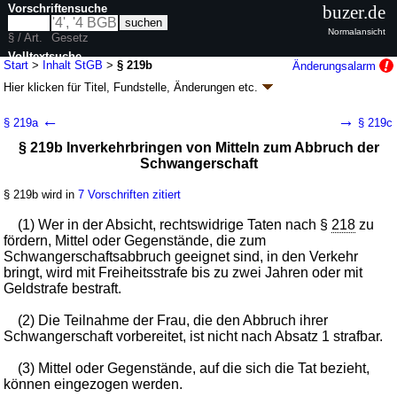
Vorschriftensuche
buzer.de
Normalansicht
§ / Art.
Gesetz
Volltextsuche
Start
>
Inhalt StGB
>
§ 219b
Änderungsalarm
Hier klicken für
Titel, Fundstelle, Änderungen
etc.
nur in StGB
§ 219b - Strafgesetzbuch (StGB)
←
→
§ 219a
§ 219c
neugefasst durch B. v. 13.11.1998
BGBl. I S. 3322
; zuletzt geändert durch
§ 219b Inverkehrbringen von Mitteln zum Abbruch der
Artikel 1
G. v. 20.03.2026
BGBl. 2026 I Nr. 95
Schwangerschaft
Geltung ab 01.01.1975; FNA: 450-2
Strafgesetzbuch und zugehörige
Gesetze
116 weitere Fassungen
|
wird in 1098 Vorschriften zitiert
§ 219b wird in
7 Vorschriften zitiert
Besonderer Teil
(1) Wer in der Absicht, rechtswidrige Taten nach §
218
zu
Sechzehnter Abschnitt Straftaten gegen das Leben
fördern, Mittel oder Gegenstände, die zum
Schwangerschaftsabbruch geeignet sind, in den Verkehr
bringt, wird mit Freiheitsstrafe bis zu zwei Jahren oder mit
Geldstrafe bestraft.
(2) Die Teilnahme der Frau, die den Abbruch ihrer
Schwangerschaft vorbereitet, ist nicht nach Absatz 1 strafbar.
(3) Mittel oder Gegenstände, auf die sich die Tat bezieht,
können eingezogen werden.