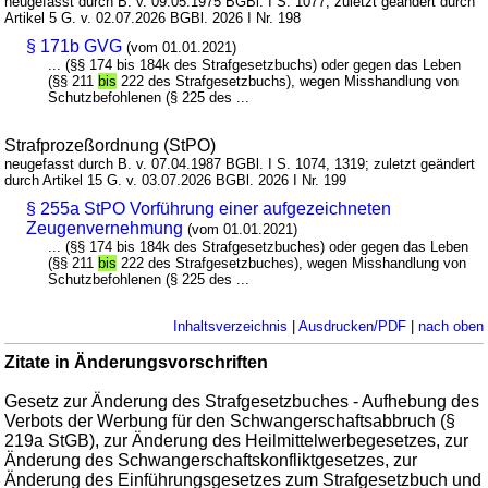
neugefasst durch B. v. 09.05.1975 BGBl. I S. 1077; zuletzt geändert durch
Artikel 5 G. v. 02.07.2026 BGBl. 2026 I Nr. 198
§ 171b GVG
(vom 01.01.2021)
... (§§ 174 bis 184k des Strafgesetzbuchs) oder gegen das Leben
(§§ 211
bis
222 des Strafgesetzbuchs), wegen Misshandlung von
Schutzbefohlenen (§ 225 des ...
Strafprozeßordnung (StPO)
neugefasst durch B. v. 07.04.1987 BGBl. I S. 1074, 1319; zuletzt geändert
durch Artikel 15 G. v. 03.07.2026 BGBl. 2026 I Nr. 199
§ 255a StPO Vorführung einer aufgezeichneten
Zeugenvernehmung
(vom 01.01.2021)
... (§§ 174 bis 184k des Strafgesetzbuches) oder gegen das Leben
(§§ 211
bis
222 des Strafgesetzbuches), wegen Misshandlung von
Schutzbefohlenen (§ 225 des ...
Inhaltsverzeichnis
|
Ausdrucken/PDF
|
nach oben
Zitate in Änderungsvorschriften
Gesetz zur Änderung des Strafgesetzbuches - Aufhebung des
Verbots der Werbung für den Schwangerschaftsabbruch (§
219a StGB), zur Änderung des Heilmittelwerbegesetzes, zur
Änderung des Schwangerschaftskonfliktgesetzes, zur
Änderung des Einführungsgesetzes zum Strafgesetzbuch und