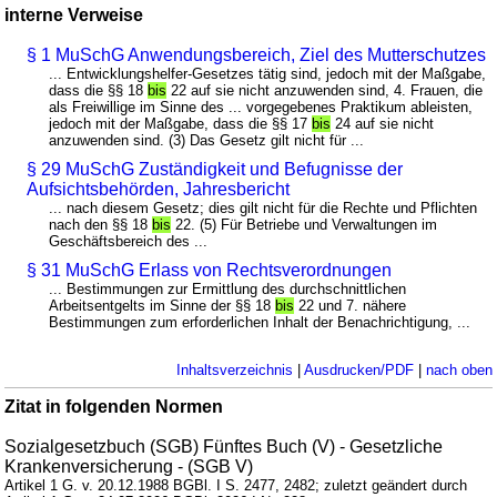
interne Verweise
§ 1 MuSchG Anwendungsbereich, Ziel des Mutterschutzes
... Entwicklungshelfer-Gesetzes tätig sind, jedoch mit der Maßgabe,
dass die §§ 18
bis
22 auf sie nicht anzuwenden sind, 4. Frauen, die
als Freiwillige im Sinne des ... vorgegebenes Praktikum ableisten,
jedoch mit der Maßgabe, dass die §§ 17
bis
24 auf sie nicht
anzuwenden sind. (3) Das Gesetz gilt nicht für ...
§ 29 MuSchG Zuständigkeit und Befugnisse der
Aufsichtsbehörden, Jahresbericht
... nach diesem Gesetz; dies gilt nicht für die Rechte und Pflichten
nach den §§ 18
bis
22. (5) Für Betriebe und Verwaltungen im
Geschäftsbereich des ...
§ 31 MuSchG Erlass von Rechtsverordnungen
... Bestimmungen zur Ermittlung des durchschnittlichen
Arbeitsentgelts im Sinne der §§ 18
bis
22 und 7. nähere
Bestimmungen zum erforderlichen Inhalt der Benachrichtigung, ...
Inhaltsverzeichnis
|
Ausdrucken/PDF
|
nach oben
Zitat in folgenden Normen
Sozialgesetzbuch (SGB) Fünftes Buch (V) - Gesetzliche
Krankenversicherung - (SGB V)
Artikel 1 G. v. 20.12.1988 BGBl. I S. 2477, 2482; zuletzt geändert durch