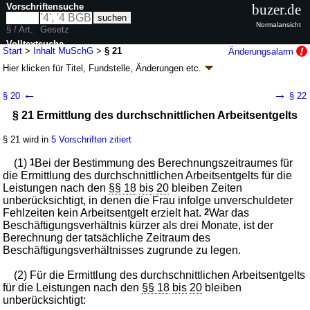
Vorschriftensuche
buzer.de
Normalansicht
§ / Art.
Gesetz
Volltextsuche
Start
>
Inhalt MuSchG
>
§ 21
Änderungsalarm
Hier klicken für
Titel, Fundstelle, Änderungen
etc.
nur in MuSchG
§ 21 - Mutterschutzgesetz (MuSchG)
←
→
§ 20
§ 22
Artikel 1 G. v. 23.05.2017
BGBl. I S. 1228
(
Nr. 30
); zuletzt geändert durch
§ 21 Ermittlung des durchschnittlichen Arbeitsentgelts
Artikel 13
G. v. 22.12.2025
BGBl. 2025 I Nr. 371
Geltung ab 01.01.2018, abweichend siehe
Artikel 10
; FNA: 8052-5
Frauenarbeitsschutz
§ 21 wird in
5 Vorschriften zitiert
6 weitere Fassungen
|
Drucksachen / Entwurf / Begründung
|
(1)
1
Bei der Bestimmung des Berechnungszeitraumes für
wird in 95 Vorschriften zitiert
die Ermittlung des durchschnittlichen Arbeitsentgelts für die
Abschnitt 4 Leistungen
Leistungen nach den
§§ 18
bis
20
bleiben Zeiten
unberücksichtigt, in denen die Frau infolge unverschuldeter
Fehlzeiten kein Arbeitsentgelt erzielt hat.
2
War das
Beschäftigungsverhältnis kürzer als drei Monate, ist der
Berechnung der tatsächliche Zeitraum des
Beschäftigungsverhältnisses zugrunde zu legen.
(2) Für die Ermittlung des durchschnittlichen Arbeitsentgelts
für die Leistungen nach den
§§ 18
bis
20
bleiben
unberücksichtigt: