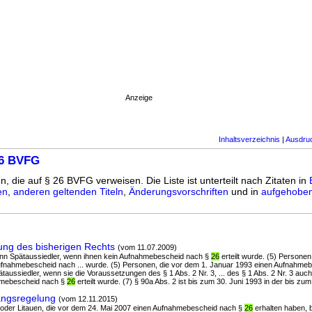
Anzeige
Inhaltsverzeichnis
|
Ausdru
26 BVFG
n, die auf § 26 BVFG verweisen. Die Liste ist unterteilt nach Zitaten in
en
,
anderen geltenden Titeln
,
Änderungsvorschriften
und in
aufgehoben
ng des bisherigen Rechts
(vom 11.07.2009)
dann Spätaussiedler, wenn ihnen kein Aufnahmebescheid nach §
26
erteilt wurde. (5) Personen
ufnahmebescheid nach ... wurde. (5) Personen, die vor dem 1. Januar 1993 einen Aufnahme
taussiedler, wenn sie die Voraussetzungen des § 1 Abs. 2 Nr. 3, ... des § 1 Abs. 2 Nr. 3 auc
hmebescheid nach §
26
erteilt wurde. (7) § 90a Abs. 2 ist bis zum 30. Juni 1993 in der bis zum 
ngsregelung
(vom 12.11.2015)
nd oder Litauen, die vor dem 24. Mai 2007 einen Aufnahmebescheid nach §
26
erhalten haben, b