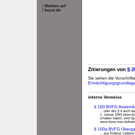
Werben auf
buzer.de
Zitierungen von
§ 
Sie sehen die Vorschrifte
Ermächtigungsgrundlag
interne Verweise
§ 100 BVFG Anwendu
... oder des § 4 auch 
1. Januar 1993 einen A
erhalten haben, sind Spä
wenn ihnen kein Aufna
§ 100a BVFG Überga
... aus Estland, Lettla