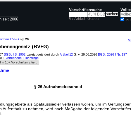
Vorschriftensuche
Vollt
§ / Artikel
Gesetz
n seit 2006
nu
zeichnis BVFG
>
§ 26
Ma
iebenengesetz (BVFG)
007
BGBl. I S. 1902
; zuletzt geändert durch
Artikel 12
G. v. 29.06.2026
BGBl. 2026 I Nr. 197
40-1
Vertriebene, Flüchtlinge
d in 157 Vorschriften zitiert
nahme
§ 26 Aufnahmebescheid
edlungsgebiete als Spätaussiedler verlassen wollen, um im Geltungsber
n Aufenthalt zu nehmen, wird nach Maßgabe der folgenden Vorschrifte
t.