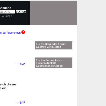
extsuche
r in BVFG
il bei Änderungen
Für Ihr Blog oder Forum -
Gesetze verknüpfen
Für Ihre Internetseite -
→
Ticker aktuellste
§ 27
Gesetzesänderungen
eich dieses
n ein
→
§ 27