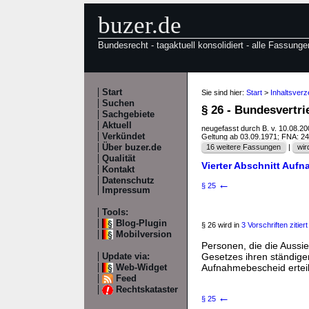
buzer.de
Bundesrecht - tagaktuell konsolidiert - alle Fassunge
Start
Sie sind hier:
Start
>
Inhaltsver
Suchen
§ 26 - Bundesvertr
Sachgebiete
Aktuell
neugefasst durch B. v. 10.08.2
Verkündet
Geltung ab 03.09.1971; FNA: 2
Über buzer.de
16 weitere Fassungen
|
wir
Qualität
Vierter Abschnitt Auf
Kontakt
Datenschutz
←
§ 25
Impressum
Tools:
Blog-Plugin
§ 26 wird in
3 Vorschriften zitiert
Mobilversion
Personen, die die Aussi
Gesetzes ihren ständige
Update via:
Aufnahmebescheid erteil
Web-Widget
Feed
Rechtskataster
←
§ 25