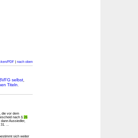
cken/PDF
|
nach oben
BVFG selbst
,
en Titeln
.
, die vor dem
bescheid nach §
26
h dann Aussiedler,
31. ...
estimmt sich weiter