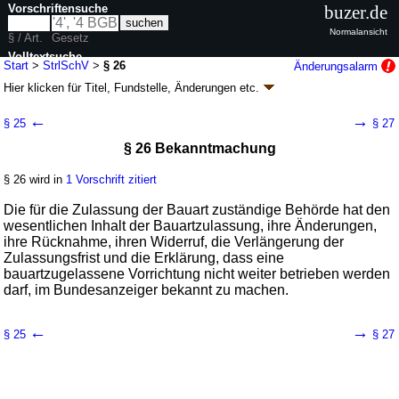
Vorschriftensuche
buzer.de
Normalansicht
§ / Art.
Gesetz
Volltextsuche
Start
>
StrlSchV
>
§ 26
Änderungsalarm
Hier klicken für
Titel, Fundstelle, Änderungen
etc.
nur in StrlSchV
§ 26 - Strahlenschutzverordnung (StrlSchV)
←
→
§ 25
§ 27
Artikel 1 V. v. 29.11.2018
BGBl. I S. 2034
, 2036, 2021 I S. 5261; zuletzt
§ 26 Bekanntmachung
geändert durch
Artikel 10
G. v. 23.10.2024
BGBl. 2024 I Nr. 324
Geltung ab 31.12.2018, abweichend siehe
Artikel 20
; FNA: 751-24-2
Kernenergie
§ 26 wird in
1 Vorschrift zitiert
12 weitere Fassungen
|
Drucksachen / Entwurf / Begründung
|
Die für die Zulassung der Bauart zuständige Behörde hat den
wird in 74 Vorschriften zitiert
wesentlichen Inhalt der Bauartzulassung, ihre Änderungen,
Teil 2 Strahlenschutz bei geplanten
ihre Rücknahme, ihren Widerruf, die Verlängerung der
Expositionssituationen
Zulassungsfrist und die Erklärung, dass eine
Kapitel 2 Vorabkontrolle bei radioaktiven Stoffen oder
bauartzugelassene Vorrichtung nicht weiter betrieben werden
ionisierender Strahlung
darf, im Bundesanzeiger bekannt zu machen.
Abschnitt 3 Bauartzulassung
←
→
§ 25
§ 27