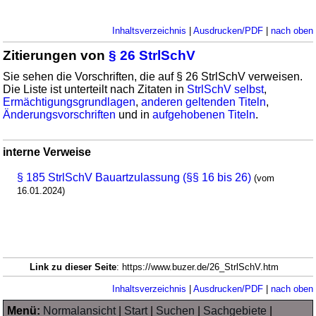
Inhaltsverzeichnis
|
Ausdrucken/PDF
|
nach oben
Zitierungen von
§ 26 StrlSchV
Sie sehen die Vorschriften, die auf § 26 StrlSchV verweisen.
Die Liste ist unterteilt nach Zitaten in
StrlSchV selbst
,
Ermächtigungsgrundlagen
,
anderen geltenden Titeln
,
Änderungsvorschriften
und in
aufgehobenen Titeln
.
interne Verweise
§ 185 StrlSchV Bauartzulassung (§§ 16 bis 26)
(vom
16.01.2024)
Link zu dieser Seite
: https://www.buzer.de/26_StrlSchV.htm
Inhaltsverzeichnis
|
Ausdrucken/PDF
|
nach oben
Menü:
Normalansicht
|
Start
|
Suchen
|
Sachgebiete
|