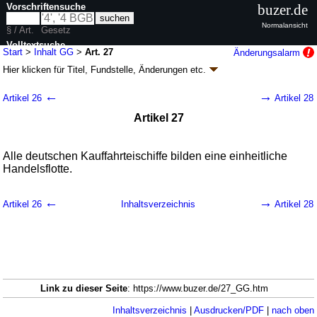
Vorschriftensuche
buzer.de
Normalansicht
§ / Art.
Gesetz
Volltextsuche
Start
>
Inhalt GG
>
Art. 27
Änderungsalarm
Hier klicken für
Titel, Fundstelle, Änderungen
etc.
nur in GG
Artikel 27 - Grundgesetz für die Bundesrepublik
←
→
Artikel 26
Artikel 28
Deutschland (GG)
Artikel 27
G. v. 23.05.1949
BGBl. S. 1
; zuletzt geändert durch
Artikel 1
G. v.
22.03.2025
BGBl. 2025 I Nr. 94
Geltung ab 24.05.1949; FNA: 100-1
Grundgesetz
Alle deutschen Kauffahrteischiffe bilden eine einheitliche
20 weitere Fassungen
|
wird in 2059 Vorschriften zitiert
Handelsflotte.
II. Der Bund und die Länder
←
→
Artikel 26
Inhaltsverzeichnis
Artikel 28
Link zu dieser Seite
: https://www.buzer.de/27_GG.htm
Inhaltsverzeichnis
|
Ausdrucken/PDF
|
nach oben