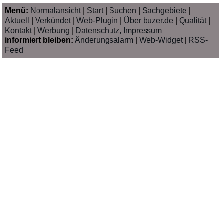
Menü:
Normalansicht
|
Start
|
Suchen
|
Sachgebiete
|
Aktuell
|
Verkündet
|
Web-Plugin
|
Über buzer.de
|
Qualität
|
Kontakt
|
Werbung
|
Datenschutz, Impressum
informiert bleiben:
Änderungsalarm
|
Web-Widget
|
RSS-
Feed