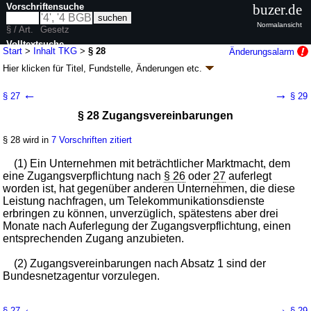
Vorschriftensuche
buzer.de
Normalansicht
§ / Art.
Gesetz
Volltextsuche
Start
>
Inhalt TKG
>
§ 28
Änderungsalarm
Hier klicken für
Titel, Fundstelle, Änderungen
etc.
nur in TKG
§ 28 - Telekommunikationsgesetz (TKG)
←
→
§ 27
§ 29
Artikel 1 G. v. 23.06.2021
BGBl. I S. 1858
(
Nr. 35
); zuletzt geändert durch
§ 28 Zugangsvereinbarungen
Artikel 2
G. v. 12.05.2026
BGBl. 2026 I Nr. 138
Geltung ab 01.12.2021; FNA: 900-17
Deutsche Post AG, Deutsche
Postbank AG, Deutsche Telekom AG
§ 28 wird in
7 Vorschriften zitiert
14 weitere Fassungen
|
Drucksachen / Entwurf / Begründung
|
(1) Ein Unternehmen mit beträchtlicher Marktmacht, dem
wird in 232 Vorschriften zitiert
eine Zugangsverpflichtung nach
§ 26
oder
27
auferlegt
Teil 2 Marktregulierung
worden ist, hat gegenüber anderen Unternehmen, die diese
Abschnitt 2 Zugangsregulierung
Leistung nachfragen, um Telekommunikationsdienste
Unterabschnitt 2 Zugangsvorschriften für
erbringen zu können, unverzüglich, spätestens aber drei
Unternehmen mit beträchtlicher Marktmacht
Monate nach Auferlegung der Zugangsverpflichtung, einen
entsprechenden Zugang anzubieten.
(2) Zugangsvereinbarungen nach Absatz 1 sind der
Bundesnetzagentur vorzulegen.
←
→
§ 27
§ 29