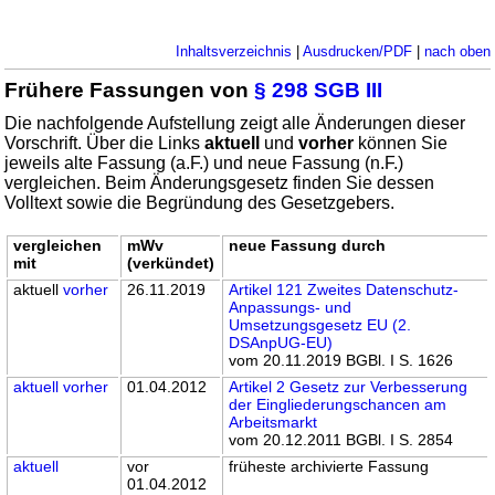
Inhaltsverzeichnis
|
Ausdrucken/PDF
|
nach oben
Frühere Fassungen von
§ 298 SGB III
Die nachfolgende Aufstellung zeigt alle Änderungen dieser
Vorschrift. Über die Links
aktuell
und
vorher
können Sie
jeweils alte Fassung (a.F.) und neue Fassung (n.F.)
vergleichen. Beim Änderungsgesetz finden Sie dessen
Volltext sowie die Begründung des Gesetzgebers.
vergleichen
mWv
neue Fassung durch
mit
(verkündet)
aktuell
vorher
26.11.2019
Artikel 121 Zweites Datenschutz-
Anpassungs- und
Umsetzungsgesetz EU (2.
DSAnpUG-EU)
vom 20.11.2019 BGBl. I S. 1626
aktuell
vorher
01.04.2012
Artikel 2 Gesetz zur Verbesserung
der Eingliederungschancen am
Arbeitsmarkt
vom 20.12.2011 BGBl. I S. 2854
aktuell
vor
früheste archivierte Fassung
01.04.2012