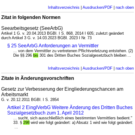
Inhaltsverzeichnis
|
Ausdrucken/PDF
|
nach oben
Zitat in folgenden Normen
Seearbeitsgesetz (SeeArbG)
Artikel 1 G. v. 20.04.2013 BGBl. I S. 868, 2014 I 605; zuletzt geändert
durch Artikel 3 G. v. 14.03.2023 BGBl. 2023 I Nr. 73
§ 25 SeeArbG Anforderungen an Vermittler
... von dem Vermittler zu vertretenen Pflichtverletzung entstehen. (2)
Die §§ 296
bis
301 des Dritten Buches Sozialgesetzbuch bleiben ...
Inhaltsverzeichnis
|
Ausdrucken/PDF
|
nach oben
Zitate in Änderungsvorschriften
Gesetz zur Verbesserung der Eingliederungschancen am
Arbeitsmarkt
G. v. 20.12.2011 BGBl. I S. 2854
Artikel 2 EinglVerbG Weitere Änderung des Dritten Buches
Sozialgesetzbuch zum 1. April 2012
... sucht, sich ausschließlich eines bestimmten Vermittlers bedient."
33. §
298
wird wie folgt geändert: a) Absatz 1 wird wie folgt geändert:
...