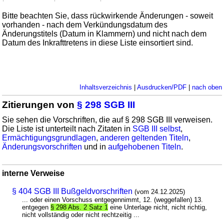
Bitte beachten Sie, dass rückwirkende Änderungen - soweit
vorhanden - nach dem Verkündungsdatum des
Änderungstitels (Datum in Klammern) und nicht nach dem
Datum des Inkrafttretens in diese Liste einsortiert sind.
Inhaltsverzeichnis
|
Ausdrucken/PDF
|
nach oben
Zitierungen von
§ 298 SGB III
Sie sehen die Vorschriften, die auf § 298 SGB III verweisen.
Die Liste ist unterteilt nach Zitaten in
SGB III selbst
,
Ermächtigungsgrundlagen
,
anderen geltenden Titeln
,
Änderungsvorschriften
und in
aufgehobenen Titeln
.
interne Verweise
§ 404 SGB III Bußgeldvorschriften
(vom 24.12.2025)
... oder einen Vorschuss entgegennimmt, 12. (weggefallen) 13.
entgegen
§ 298 Abs. 2 Satz 1
eine Unterlage nicht, nicht richtig,
nicht vollständig oder nicht rechtzeitig ...