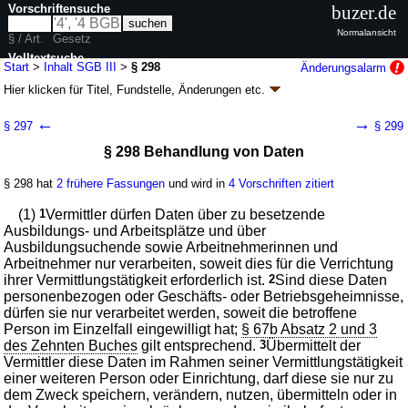
Vorschriftensuche
buzer.de
Normalansicht
§ / Art.
Gesetz
Volltextsuche
Start
>
Inhalt SGB III
>
§ 298
Änderungsalarm
Hier klicken für
Titel, Fundstelle, Änderungen
etc.
nur in SGB III
§ 298 - Sozialgesetzbuch (SGB) Drittes Buch (III)
←
→
§ 297
§ 299
- Arbeitsförderung - (SGB III)
§ 298 Behandlung von Daten
Artikel 1 G. v. 24.03.1997
BGBl. I S. 594
, 595; zuletzt geändert durch
Artikel 1a
G. v. 24.07.2026
BGBl. 2026 I Nr. 228
§ 298 hat
2 frühere Fassungen
und wird in
4 Vorschriften zitiert
Geltung ab 01.01.1998; FNA: 860-3
Sozialgesetzbuch
245 weitere Fassungen
|
Drucksachen / Entwurf / Begründung
|
(1)
1
Vermittler dürfen Daten über zu besetzende
wird in 991 Vorschriften zitiert
Ausbildungs- und Arbeitsplätze und über
Ausbildungsuchende sowie Arbeitnehmerinnen und
Siebtes Kapitel Weitere Aufgaben der Bundesagentur
Arbeitnehmer nur verarbeiten, soweit dies für die Verrichtung
Zweiter Abschnitt Erteilung von Genehmigungen und
ihrer Vermittlungstätigkeit erforderlich ist.
2
Sind diese Daten
Erlaubnissen
personenbezogen oder Geschäfts- oder Betriebsgeheimnisse,
Zweiter Unterabschnitt Beratung und Vermittlung
dürfen sie nur verarbeitet werden, soweit die betroffene
durch Dritte
Person im Einzelfall eingewilligt hat;
§ 67b Absatz 2 und 3
Zweiter Titel Ausbildungsvermittlung und
des Zehnten Buches
gilt entsprechend.
3
Übermittelt der
Arbeitsvermittlung
Vermittler diese Daten im Rahmen seiner Vermittlungstätigkeit
einer weiteren Person oder Einrichtung, darf diese sie nur zu
dem Zweck speichern, verändern, nutzen, übermitteln oder in