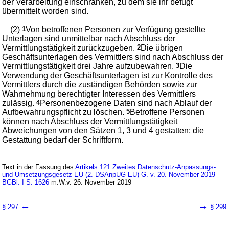
der Verarbeitung einschränken, zu dem sie ihr befugt
übermittelt worden sind.
(2)
1
Von betroffenen Personen zur Verfügung gestellte
Unterlagen sind unmittelbar nach Abschluss der
Vermittlungstätigkeit zurückzugeben.
2
Die übrigen
Geschäftsunterlagen des Vermittlers sind nach Abschluss der
Vermittlungstätigkeit drei Jahre aufzubewahren.
3
Die
Verwendung der Geschäftsunterlagen ist zur Kontrolle des
Vermittlers durch die zuständigen Behörden sowie zur
Wahrnehmung berechtigter Interessen des Vermittlers
zulässig.
4
Personenbezogene Daten sind nach Ablauf der
Aufbewahrungspflicht zu löschen.
5
Betroffene Personen
können nach Abschluss der Vermittlungstätigkeit
Abweichungen von den Sätzen 1, 3 und 4 gestatten; die
Gestattung bedarf der Schriftform.
Text in der Fassung des
Artikels 121 Zweites Datenschutz-Anpassungs-
und Umsetzungsgesetz EU (2. DSAnpUG-EU) G. v. 20. November 2019
BGBl. I S. 1626
m.W.v. 26. November 2019
←
→
§ 297
§ 299