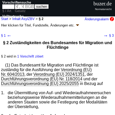
Vorschriftensuche
buzer.de
Normalansicht
§ / Art.
Gesetz
Volltextsuche
Start
>
Inhalt AsylZBV
>
§ 2
Änderungsalarm
Hier klicken für
Titel, Fundstelle, Änderungen
etc.
nur in AsylZBV
§ 2 -
←
→
§ 1
§ 3
Asylzuständigkeitsbestimmungsverordnung
§ 2 Zuständigkeiten des Bundesamtes für Migration und
(AsylZBV)
Flüchtlinge
Artikel 1 V. v. 30.04.2026
BGBl. 2026 I Nr. 127
Geltung ab 12.06.2026; FNA: 26-7-6
Ausländerrecht
§ 2 wird in
1 Vorschrift zitiert
2 weitere Fassungen
|
Drucksachen / Entwurf / Begründung
|
(1) Das Bundesamt für Migration und Flüchtlinge ist
wird in 2 Vorschriften zitiert
zuständig für die Ausführung der
Verordnung (EU)
Nr. 604/2013
, der
Verordnung (EU) 2024/1351
, der
Durchführungsverordnung (EU) Nr. 118/2014
und der
Durchführungsverordnung (EU) 2025/2055
in Bezug auf
1.
die Übermittlung von Auf- und Wiederaufnahmeersuchen
beziehungsweise Wiederaufnahmemitteilungen an die
anderen Staaten sowie die Festlegung der Modalitäten
der Überstellung,