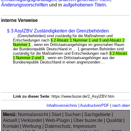
Änderungsvorschriften
und in
aufgehobenen Titeln
.
interne Verweise
§ 3 AsylZBV Zuständigkeiten der Grenzbehörden
... (Grenzbehörden) sind zuständig für die Maßnahmen und
Entscheidungen nach
§ 2 Absatz 1 Nummer 1 und 3 und Absatz 2
Nummer 1
, wenn ein Drittstaatsangehöriger im grenznahen Raum
der Bundesrepublik Deutschland in ... 1 genannten Behörden sind
zuständig für die Maßnahmen und Entscheidungen nach
§ 2 Absatz
1 Nummer 2 und 3
, wenn ein Drittstaatsangehöriger aus der
Bundesrepublik Deutschland in einen angrenzenden ...
Link zu dieser Seite
: https://www.buzer.de/2_AsylZBV.htm
Inhaltsverzeichnis
|
Ausdrucken/PDF
|
nach oben
Menü:
Normalansicht
|
Start
|
Suchen
|
Sachgebiete
|
Aktuell
|
Verkündet
|
Web-Plugin
|
Über buzer.de
|
Qualität
|
Kontakt
|
Werbung
|
Datenschutz, Impressum