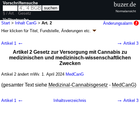
Vorschriftensuche
buzer.de
Normalansicht
§ / Art.
Gesetz
Volltextsuche
Start
>
Inhalt CanG
>
Art. 2
Änderungsalarm
Hier klicken für
Titel, Fundstelle, Änderungen
etc.
nur in CanG
Artikel 2 - Cannabisgesetz (CanG)
←
→
Artikel 1
Artikel 3
G. v. 27.03.2024
BGBl. 2024 I Nr. 109
; Geltung ab 01.04.2024, abweichend
Artikel 2 Gesetz zur Versorgung mit Cannabis zu
siehe
Artikel 15
medizinischen und medizinisch-wissenschaftlichen
18 Änderungen
|
Drucksachen / Entwurf / Begründung
|
Zwecken
wird in 13 Vorschriften zitiert
Artikel 2 ändert mWv. 1. April 2024
MedCanG
(gesamter Text siehe
Medizinal-Cannabisgesetz
-
MedCanG
)
←
→
Artikel 1
Inhaltsverzeichnis
Artikel 3