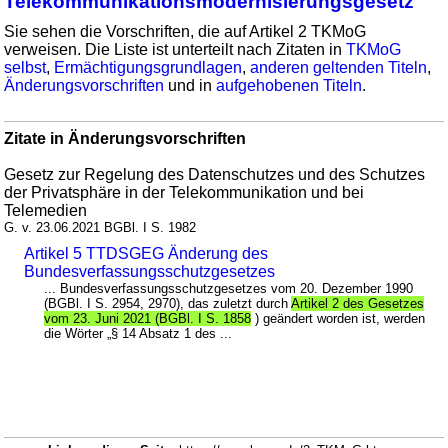
Telekommunikationsmodernisierungsgesetz
Sie sehen die Vorschriften, die auf Artikel 2 TKMoG
verweisen. Die Liste ist unterteilt nach Zitaten in
TKMoG
selbst
,
Ermächtigungsgrundlagen
,
anderen geltenden Titeln
,
Änderungsvorschriften
und in
aufgehobenen Titeln
.
Zitate in Änderungsvorschriften
Gesetz zur Regelung des Datenschutzes und des Schutzes
der Privatsphäre in der Telekommunikation und bei
Telemedien
G. v. 23.06.2021 BGBl. I S. 1982
Artikel 5 TTDSGEG Änderung des
Bundesverfassungsschutzgesetzes
... Bundesverfassungsschutzgesetzes vom 20. Dezember 1990
(BGBl. I S. 2954, 2970), das zuletzt durch
Artikel 2 des Gesetzes
vom 23. Juni 2021 (BGBl. I S. 1858
) geändert worden ist, werden
die Wörter „§ 14 Absatz 1 des ...