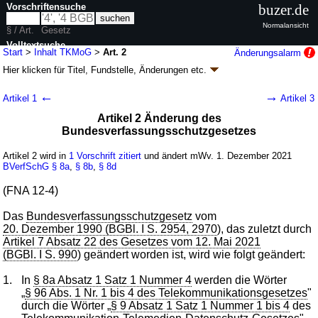
Vorschriftensuche
buzer.de
Normalansicht
§ / Art.
Gesetz
Volltextsuche
Start
>
Inhalt TKMoG
>
Art. 2
Änderungsalarm
Hier klicken für
Titel, Fundstelle, Änderungen
etc.
nur in TKMoG
Artikel 2 -
←
→
Artikel 1
Artikel 3
Telekommunikationsmodernisierungsgesetz
Artikel 2 Änderung des
(TKMoG
k.a.Abk.
)
Bundesverfassungsschutzgesetzes
G. v. 23.06.2021
BGBl. I S. 1858
, 2022 BGBl. I S. 1045 (
Nr. 35
)
Geltung ab 01.12.2021, abweichend siehe
Artikel 61
; FNA: 900-17/1
Artikel 2 wird in
1 Vorschrift zitiert
und ändert mWv. 1. Dezember 2021
Deutsche Post AG, Deutsche Postbank AG, Deutsche Telekom AG
BVerfSchG
§ 8a
,
§ 8b
,
§ 8d
61 Änderungen
|
Drucksachen / Entwurf / Begründung
|
(FNA 12-4)
wird in 47 Vorschriften zitiert
Das
Bundesverfassungsschutzgesetz
vom
20. Dezember 1990 (BGBl. I S. 2954, 2970
), das zuletzt durch
Artikel 7 Absatz 22 des Gesetzes vom 12. Mai 2021
(BGBl. I S. 990
) geändert worden ist, wird wie folgt geändert:
1.
In
§ 8a Absatz 1 Satz 1 Nummer 4
werden die Wörter
„
§ 96 Abs. 1 Nr. 1 bis 4 des Telekommunikationsgesetzes
"
durch die Wörter „
§ 9 Absatz 1 Satz 1 Nummer 1 bis 4
des