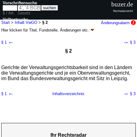
Vorschriftensuche
buzer.de
Normalansicht
§ / Art.
Gesetz
Volltextsuche
Start
>
Inhalt VwGO
>
§ 2
Änderungsalarm
Hier klicken für
Titel, Fundstelle, Änderungen
etc.
nur in VwGO
§ 2 - Verwaltungsgerichtsordnung (VwGO)
←
→
§ 1
§ 3
neugefasst durch B. v. 19.03.1991
BGBl. I S. 686
; zuletzt geändert durch
§ 2
Artikel 9
G. v. 20.05.2026
BGBl. 2026 I Nr. 152
Geltung ab 01.01.1964; FNA: 340-1
Verfassung und Verfahren der
Verwaltungsgerichte
77 weitere Fassungen
|
wird in 451 Vorschriften zitiert
Gerichte der Verwaltungsgerichtsbarkeit sind in den Ländern
die Verwaltungsgerichte und je ein Oberverwaltungsgericht,
Teil I Gerichtsverfassung
im Bund das Bundesverwaltungsgericht mit Sitz in Leipzig.
1. Abschnitt Gerichte
←
→
§ 1
Inhaltsverzeichnis
§ 3
Ihr Rechtsradar