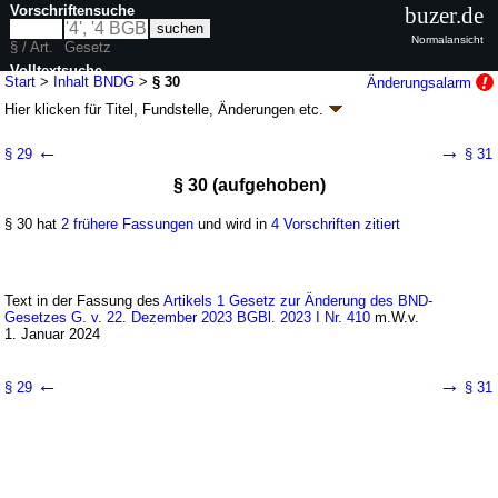
Vorschriftensuche
buzer.de
Normalansicht
§ / Art.
Gesetz
Volltextsuche
Start
>
Inhalt BNDG
>
§ 30
Änderungsalarm
Hier klicken für
Titel, Fundstelle, Änderungen
etc.
nur in BNDG
§ 30 - BND-Gesetz (BNDG)
←
→
§ 29
§ 31
Artikel 4 G. v. 20.12.1990
BGBl. I S. 2954
, 2979; zuletzt geändert durch
§ 30 (aufgehoben)
Artikel 2
G. v. 02.12.2025
BGBl. 2025 I Nr. 301
Geltung ab 30.12.1990; FNA: 12-6
Verfassungsschutz, Nachrichtendienst
§ 30 hat
2 frühere Fassungen
und wird in
4 Vorschriften zitiert
27 weitere Fassungen
|
Drucksachen / Entwurf / Begründung
|
wird in 108 Vorschriften zitiert
Abschnitt 4 Technische Aufklärung
Text in der Fassung des
Unterabschnitt 2 (aufgehoben)
Artikels 1 Gesetz zur Änderung des BND-
Gesetzes G. v. 22. Dezember 2023 BGBl. 2023 I Nr. 410
m.W.v.
1. Januar 2024
←
→
§ 29
§ 31