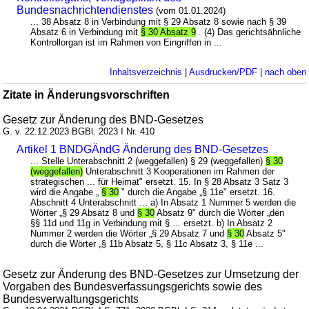
Bundesnachrichtendienstes
(vom 01.01.2024)
... 38 Absatz 8 in Verbindung mit § 29 Absatz 8 sowie nach § 39
Absatz 6 in Verbindung mit
§ 30 Absatz 9
. (4) Das gerichtsähnliche
Kontrollorgan ist im Rahmen von Eingriffen in ...
Inhaltsverzeichnis
|
Ausdrucken/PDF
|
nach oben
Zitate in Änderungsvorschriften
Gesetz zur Änderung des BND-Gesetzes
G. v. 22.12.2023 BGBl. 2023 I Nr. 410
Artikel 1 BNDGÄndG Änderung des BND-Gesetzes
... Stelle Unterabschnitt 2 (weggefallen) § 29 (weggefallen)
§ 30
(weggefallen)
Unterabschnitt 3 Kooperationen im Rahmen der
strategischen ... für Heimat" ersetzt. 15. In § 28 Absatz 3 Satz 3
wird die Angabe „
§ 30
" durch die Angabe „§ 11e" ersetzt. 16.
Abschnitt 4 Unterabschnitt ... a) In Absatz 1 Nummer 5 werden die
Wörter „§ 29 Absatz 8 und
§ 30
Absatz 9" durch die Wörter „den
§§ 11d und 11g in Verbindung mit § ... ersetzt. b) In Absatz 2
Nummer 2 werden die Wörter „§ 29 Absatz 7 und
§ 30
Absatz 5"
durch die Wörter „§ 11b Absatz 5, § 11c Absatz 3, § 11e ...
Gesetz zur Änderung des BND-Gesetzes zur Umsetzung der
Vorgaben des Bundesverfassungsgerichts sowie des
Bundesverwaltungsgerichts