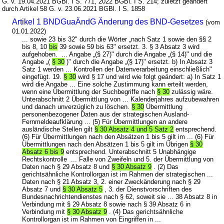
G. v. 19.04.2021 BGBl. I S. 771, 2022 BGBl. I S. 214; zuletzt geändert
durch Artikel 58 G. v. 23.06.2021 BGBl. I S. 1858
Artikel 1 BNDGuaÄndG Änderung des BND-Gesetzes
(vom
01.01.2022)
... sowie 23 bis 32" durch die Wörter „nach Satz 1 sowie den §§ 2
bis 8, 10
bis
39 sowie 59 bis 63" ersetzt. 3. § 3 Absatz 3 wird
aufgehoben. ... Angabe „(§ 27)" durch die Angabe „(§ 14)" und die
Angabe „(
§ 30
)" durch die Angabe „(§ 17)" ersetzt. b) In Absatz 3
Satz 1 werden ... Kontrollen der Datenverarbeitung einschließlich"
eingefügt. 19.
§ 30
wird § 17 und wird wie folgt geändert: a) In Satz 1
wird die Angabe ... Eine solche Zustimmung kann erteilt werden,
wenn eine Übermittlung der Suchbegriffe nach
§ 30
zulässig wäre.
Unterabschnitt 2 Übermittlung von ... Kalenderjahres aufzubewahren
und danach unverzüglich zu löschen.
§ 30
Übermittlung
personenbezogener Daten aus der strategischen Ausland-
Fernmeldeaufklärung ... (5) Für Übermittlungen an andere
ausländische Stellen gilt
§ 30 Absatz 4 und 5 Satz 2
entsprechend.
(6) Für Übermittlungen nach den Absätzen 1 bis 5 gilt im ... (6) Für
Übermittlungen nach den Absätzen 1 bis 5 gilt im Übrigen
§ 30
Absatz 6 bis 9
entsprechend. Unterabschnitt 5 Unabhängige
Rechtskontrolle ... Falle von Zweifeln und 5. der Übermittlung von
Daten nach § 29 Absatz 8 und
§ 30 Absatz 9
. (2) Das
gerichtsähnliche Kontrollorgan ist im Rahmen der strategischen ...
Daten nach § 21 Absatz 3, 2. einer Zweckänderung nach § 29
Absatz 7 und
§ 30 Absatz 5
, 3. der Dienstvorschriften des
Bundesnachrichtendienstes nach § 62, soweit sie ... 38 Absatz 8 in
Verbindung mit § 29 Absatz 8 sowie nach § 39 Absatz 6 in
Verbindung mit
§ 30 Absatz 9
. (4) Das gerichtsähnliche
Kontrollorgan ist im Rahmen von Eingriffen in ...