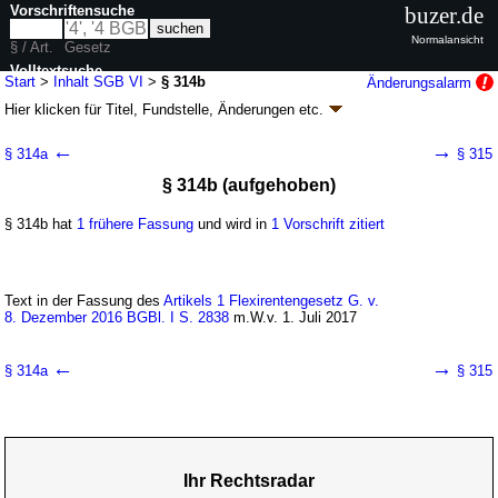
Vorschriftensuche
buzer.de
Normalansicht
§ / Art.
Gesetz
Volltextsuche
Start
>
Inhalt SGB VI
>
§ 314b
Änderungsalarm
Hier klicken für
Titel, Fundstelle, Änderungen
etc.
nur in SGB VI
§ 314b - Sozialgesetzbuch (SGB) Sechstes
←
→
§ 314a
§ 315
Buch (VI) - Gesetzliche Rentenversicherung -
§ 314b (aufgehoben)
(SGB VI)
neugefasst durch B. v. 19.02.2002
BGBl. I S. 754
, 1404, 3384; zuletzt
§ 314b hat
1 frühere Fassung
und wird in
1 Vorschrift zitiert
geändert durch
Artikel 2a
G. v. 24.07.2026
BGBl. 2026 I Nr. 228
Geltung ab 01.01.1992; FNA: 860-6
Sozialgesetzbuch
260 weitere Fassungen
|
Drucksachen / Entwurf / Begründung
|
wird in 1058 Vorschriften zitiert
Text in der Fassung des
Artikels 1 Flexirentengesetz G. v.
8. Dezember 2016 BGBl. I S. 2838
m.W.v. 1. Juli 2017
Fünftes Kapitel Sonderregelungen
Zweiter Abschnitt Ausnahmen von der Anwendung
←
→
neuen Rechts
§ 314a
§ 315
Fünfter Unterabschnitt Zusammentreffen von
Renten und Einkommen
Ihr Rechtsradar