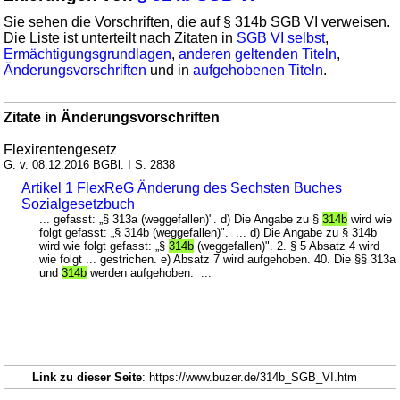
Sie sehen die Vorschriften, die auf § 314b SGB VI verweisen.
Die Liste ist unterteilt nach Zitaten in
SGB VI selbst
,
Ermächtigungsgrundlagen
,
anderen geltenden Titeln
,
Änderungsvorschriften
und in
aufgehobenen Titeln
.
Zitate in Änderungsvorschriften
Flexirentengesetz
G. v. 08.12.2016 BGBl. I S. 2838
Artikel 1 FlexReG Änderung des Sechsten Buches
Sozialgesetzbuch
... gefasst: „§ 313a (weggefallen)". d) Die Angabe zu §
314b
wird wie
folgt gefasst: „§ 314b (weggefallen)". ... d) Die Angabe zu § 314b
wird wie folgt gefasst: „§
314b
(weggefallen)". 2. § 5 Absatz 4 wird
wie folgt ... gestrichen. e) Absatz 7 wird aufgehoben. 40. Die §§ 313a
und
314b
werden aufgehoben. ...
Link zu dieser Seite
: https://www.buzer.de/314b_SGB_VI.htm