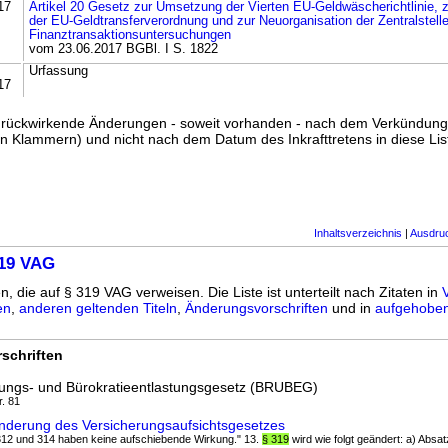
17
Artikel 20 Gesetz zur Umsetzung der Vierten EU-Geldwäscherichtlinie, 
der EU-Geldtransferverordnung und zur Neuorganisation der Zentralstelle
Finanztransaktionsuntersuchungen
vom 23.06.2017 BGBl. I S. 1822
Urfassung
17
ss rückwirkende Änderungen - soweit vorhanden - nach dem Verkündun
n Klammern) und nicht nach dem Datum des Inkrafttretens in diese List
Inhaltsverzeichnis
|
Ausdru
319 VAG
n, die auf § 319 VAG verweisen. Die Liste ist unterteilt nach Zitaten in
en
,
anderen geltenden Titeln
,
Änderungsvorschriften
und in
aufgehoben
schriften
zungs- und Bürokratieentlastungsgesetz (BRUBEG)
r. 81
nderung des Versicherungsaufsichtsgesetzes
 312 und 314 haben keine aufschiebende Wirkung." 13.
§ 319
wird wie folgt geändert: a) Absat