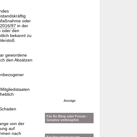
endes
standskräftig
e Maßnahme oder
) 2016/97
in der
s oder den
ntlich bekannt zu
 Verstoß
bar gewordene
ch den Absätzen
nenbezogener
Mitgliedstaaten
heblich
Anzeige
 Schaden
Für Ihr Blog oder Forum -
Gesetze verknüpfen
ange von der
ung auf
ahmen nach