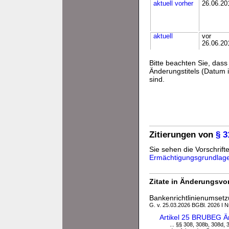
aktuell
vorher
26.06.20
aktuell
vor
26.06.20
Bitte beachten Sie, da
Änderungstitels (Datum i
sind.
Zitierungen von
§ 
Sie sehen die Vorschrifte
Ermächtigungsgrundlag
Zitate in Änderungsvor
Bankenrichtlinienumset
G. v. 25.03.2026 BGBl. 2026 I N
Artikel 25 BRUBEG Ä
... §§ 308, 308b, 308d,