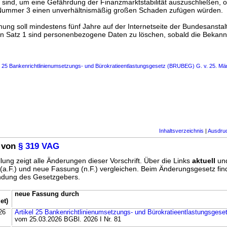
d sind, um eine Gefährdung der Finanzmarktstabilität auszuschließen, 
1 Nummer 3 einen unverhältnismäßig großen Schaden zufügen würden.
ng soll mindestens fünf Jahre auf der Internetseite der Bundesanstalt 
n Satz 1 sind personenbezogene Daten zu löschen, sobald die Bekan
s 25 Bankenrichtlinienumsetzungs- und Bürokratieentlastungsgesetz (BRUBEG) G. v. 25. Mä
Inhaltsverzeichnis
|
Ausdru
 von
§ 319 VAG
lung zeigt alle Änderungen dieser Vorschrift. Über die Links
aktuell
un
g (a.F.) und neue Fassung (n.F.) vergleichen. Beim Änderungsgesetz fi
ündung des Gesetzgebers.
neue Fassung durch
et)
26
Artikel 25 Bankenrichtlinienumsetzungs- und Bürokratieentlastungsge
vom 25.03.2026 BGBl. 2026 I Nr. 81