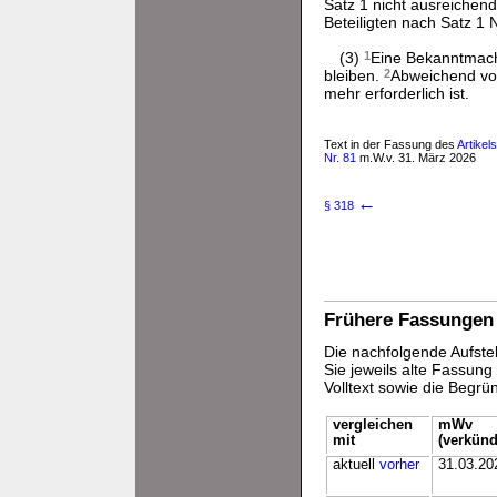
Satz 1 nicht ausreichen
Beteiligten nach Satz 
(3)
1
Eine Bekanntmachu
bleiben.
2
Abweichend vo
mehr erforderlich ist.
Text in der Fassung des
Artikel
Nr. 81
m.W.v. 31. März 2026
←
§ 318
Frühere Fassungen
Die nachfolgende Aufstel
Sie jeweils alte Fassun
Volltext sowie die Begr
vergleichen
mWv
mit
(verkünd
aktuell
vorher
31.03.20