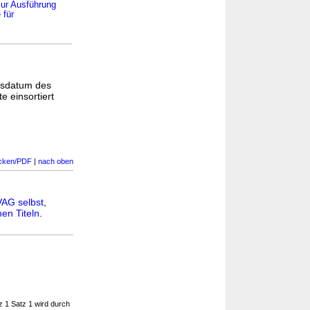
zur Ausführung
 für
gsdatum des
e einsortiert
cken/PDF
|
nach oben
VAG selbst
,
en Titeln
.
z 1 Satz 1 wird durch