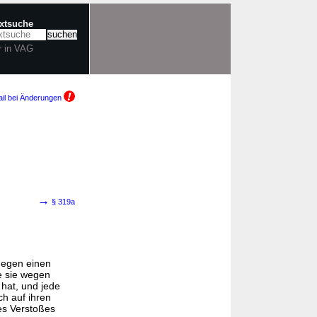
extsuche
r in VAG
il bei Änderungen
→
§ 319a
gegen einen
e sie wegen
hat, und jede
h auf ihren
es Verstoßes