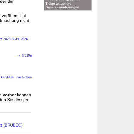
Für Ihre Internetseite -
oder den
Ticker aktuellste
Gesetzesänderungen
veröffentlicht
ntmachung nicht
rz 2026 BGBl. 2026 I
→
§ 319a
cken/PDF
|
nach oben
d
vorher
können
nden Sie dessen
setz (BRUBEG)