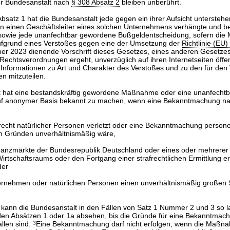
er Bundesanstalt nach
§ 308 Absatz 2
bleiben unberührt.
bsatz 1 hat die Bundesanstalt jede gegen ein ihrer Aufsicht untersteh
 einen Geschäftsleiter eines solchen Unternehmens verhängte und be
wie jede unanfechtbar gewordene Bußgeldentscheidung, sofern di
fgrund eines Verstoßes gegen eine der Umsetzung der
Richtlinie (EU
r 2023 dienende Vorschrift dieses Gesetzes, eines anderen Gesetze
Rechtsverordnungen ergeht, unverzüglich auf ihren Internetseiten öffe
nformationen zu Art und Charakter des Verstoßes und zu den für den
n mitzuteilen.
t hat eine bestandskräftig gewordene Maßnahme oder eine unanfecht
uf anonymer Basis bekannt zu machen, wenn eine Bekanntmachung na
srecht natürlicher Personen verletzt oder eine Bekanntmachung perso
n Gründen unverhältnismäßig wäre,
Finanzmärkte der Bundesrepublik Deutschland oder eines oder mehrerer 
rtschaftsraums oder den Fortgang einer strafrechtlichen Ermittlung er
der
ternehmen oder natürlichen Personen einen unverhältnismäßig großen
kann die Bundesanstalt in den Fällen von Satz 1 Nummer 2 und 3 so l
n Absätzen 1 oder 1a absehen, bis die Gründe für eine Bekanntmach
llen sind.
3
Eine Bekanntmachung darf nicht erfolgen, wenn die Maßn