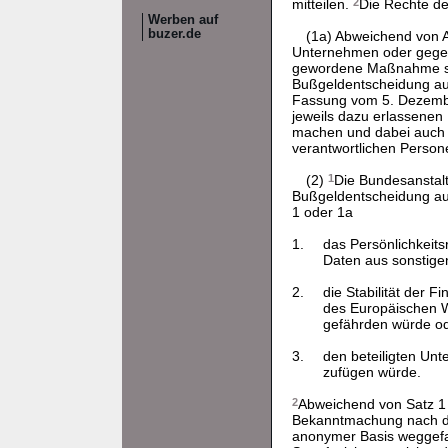
mitteilen.
2
Die Rechte d
Werben auf
buzer.de
(1a) Abweichend von A
Unternehmen oder gegen
gewordene Maßnahme so
Bußgeldentscheidung au
Fassung vom 5. Dezembe
jeweils dazu erlassenen 
machen und dabei auch I
verantwortlichen Persone
(2)
1
Die Bundesanstal
Bußgeldentscheidung a
1 oder 1a
1.
das Persönlichkeit
Daten aus sonstige
2.
die Stabilität der 
des Europäischen Wi
gefährden würde o
3.
den beteiligten Un
zufügen würde.
2
Abweichend von Satz 1 
Bekanntmachung nach de
anonymer Basis weggefa