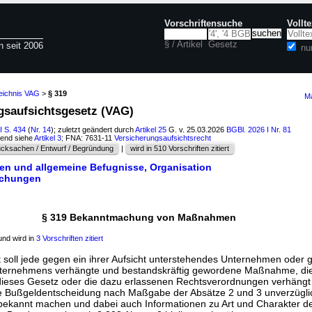
Vorschriftensuche
Vollt
§ / Artikel
Gesetz
n seit 2006
nu
zeichnis VAG
>
§ 319
Ma
ngsaufsichtsgesetz (VAG)
I S. 434
(
Nr. 14
); zuletzt geändert durch
Artikel 25
G. v. 25.03.2026
BGBl. 2026 I Nr. 81
hend siehe
Artikel 3
; FNA: 7631-11
Versicherungsaufsichtsrecht
cksachen / Entwurf / Begründung
|
wird in 510 Vorschriften zitiert
ben und allgemeine Befugnisse, Organisation
lichungen
§ 319 Bekanntmachung von Maßnahmen
nd wird in
3 Vorschriften zitiert
 soll jede gegen ein ihrer Aufsicht unterstehendes Unternehmen oder 
Unternehmens verhängte und bestandskräftig gewordene Maßnahme, di
ieses Gesetz oder die dazu erlassenen Rechtsverordnungen verhängt 
 Bußgeldentscheidung nach Maßgabe der Absätze 2 und 3 unverzüglic
ch bekannt machen und dabei auch Informationen zu Art und Charakter d