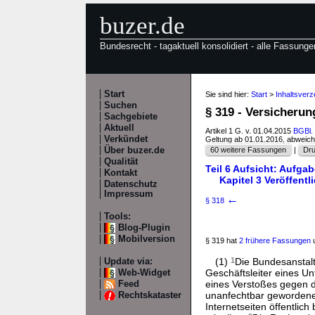
buzer.de
Bundesrecht - tagaktuell konsolidiert - alle Fassunge
Start
Sie sind hier:
Start
>
Inhaltsver
Suchen
§ 319 - Versicheru
Sachgebiete
Aktuell
Artikel 1 G. v. 01.04.2015
BGBl. 
Verkündet
Geltung ab 01.01.2016, abweic
Über buzer.de
60 weitere Fassungen
|
Dru
Qualität
Teil 6 Aufsicht: Aufga
Kontakt
Kapitel 3 Veröffent
Datenschutz
Impressum
←
§ 318
Tools:
Blog-Plugin
Mobilversion
§ 319 hat
2 frühere Fassungen
u
(1)
1
Die Bundesanstalt
Update via:
Geschäftsleiter eines 
Web-Widget
eines Verstoßes gegen d
Feed
unanfechtbar gewordene
Rechtskataster
Internetseiten öffentli