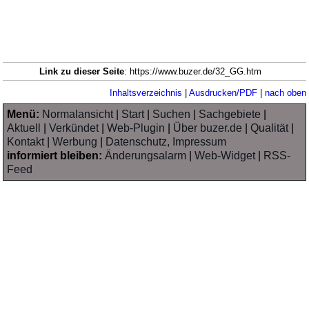
Link zu dieser Seite
: https://www.buzer.de/32_GG.htm
Inhaltsverzeichnis
|
Ausdrucken/PDF
|
nach oben
Menü:
Normalansicht
|
Start
|
Suchen
|
Sachgebiete
|
Aktuell
|
Verkündet
|
Web-Plugin
|
Über buzer.de
|
Qualität
|
Kontakt
|
Werbung
|
Datenschutz, Impressum
informiert bleiben:
Änderungsalarm
|
Web-Widget
|
RSS-
Feed