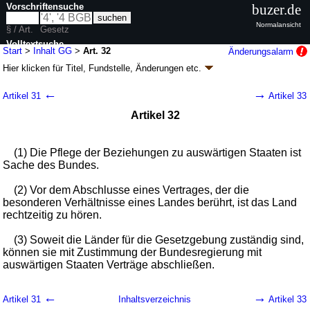
Vorschriftensuche
buzer.de
Normalansicht
§ / Art.
Gesetz
Volltextsuche
Start
>
Inhalt GG
>
Art. 32
Änderungsalarm
Hier klicken für
Titel, Fundstelle, Änderungen
etc.
nur in GG
Artikel 32 - Grundgesetz für die Bundesrepublik
←
→
Artikel 31
Artikel 33
Deutschland (GG)
Artikel 32
G. v. 23.05.1949
BGBl. S. 1
; zuletzt geändert durch
Artikel 1
G. v.
22.03.2025
BGBl. 2025 I Nr. 94
Geltung ab 24.05.1949; FNA: 100-1
Grundgesetz
(1) Die Pflege der Beziehungen zu auswärtigen Staaten ist
20 weitere Fassungen
|
wird in 2059 Vorschriften zitiert
Sache des Bundes.
II. Der Bund und die Länder
(2) Vor dem Abschlusse eines Vertrages, der die
besonderen Verhältnisse eines Landes berührt, ist das Land
rechtzeitig zu hören.
(3) Soweit die Länder für die Gesetzgebung zuständig sind,
können sie mit Zustimmung der Bundesregierung mit
auswärtigen Staaten Verträge abschließen.
←
→
Artikel 31
Inhaltsverzeichnis
Artikel 33