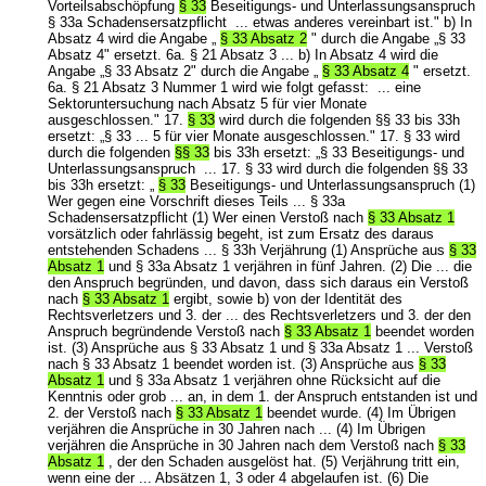
Vorteilsabschöpfung
§ 33
Beseitigungs- und Unterlassungsanspruch
§ 33a Schadensersatzpflicht ... etwas anderes vereinbart ist." b) In
Absatz 4 wird die Angabe „
§ 33 Absatz 2
" durch die Angabe „§ 33
Absatz 4" ersetzt. 6a. § 21 Absatz 3 ... b) In Absatz 4 wird die
Angabe „§ 33 Absatz 2" durch die Angabe „
§ 33 Absatz 4
" ersetzt.
6a. § 21 Absatz 3 Nummer 1 wird wie folgt gefasst: ... eine
Sektoruntersuchung nach Absatz 5 für vier Monate
ausgeschlossen." 17.
§ 33
wird durch die folgenden §§ 33 bis 33h
ersetzt: „§ 33 ... 5 für vier Monate ausgeschlossen." 17. § 33 wird
durch die folgenden
§§ 33
bis 33h ersetzt: „§ 33 Beseitigungs- und
Unterlassungsanspruch ... 17. § 33 wird durch die folgenden §§ 33
bis 33h ersetzt: „
§ 33
Beseitigungs- und Unterlassungsanspruch (1)
Wer gegen eine Vorschrift dieses Teils ... § 33a
Schadensersatzpflicht (1) Wer einen Verstoß nach
§ 33 Absatz 1
vorsätzlich oder fahrlässig begeht, ist zum Ersatz des daraus
entstehenden Schadens ... § 33h Verjährung (1) Ansprüche aus
§ 33
Absatz 1
und § 33a Absatz 1 verjähren in fünf Jahren. (2) Die ... die
den Anspruch begründen, und davon, dass sich daraus ein Verstoß
nach
§ 33 Absatz 1
ergibt, sowie b) von der Identität des
Rechtsverletzers und 3. der ... des Rechtsverletzers und 3. der den
Anspruch begründende Verstoß nach
§ 33 Absatz 1
beendet worden
ist. (3) Ansprüche aus § 33 Absatz 1 und § 33a Absatz 1 ... Verstoß
nach § 33 Absatz 1 beendet worden ist. (3) Ansprüche aus
§ 33
Absatz 1
und § 33a Absatz 1 verjähren ohne Rücksicht auf die
Kenntnis oder grob ... an, in dem 1. der Anspruch entstanden ist und
2. der Verstoß nach
§ 33 Absatz 1
beendet wurde. (4) Im Übrigen
verjähren die Ansprüche in 30 Jahren nach ... (4) Im Übrigen
verjähren die Ansprüche in 30 Jahren nach dem Verstoß nach
§ 33
Absatz 1
, der den Schaden ausgelöst hat. (5) Verjährung tritt ein,
wenn eine der ... Absätzen 1, 3 oder 4 abgelaufen ist. (6) Die