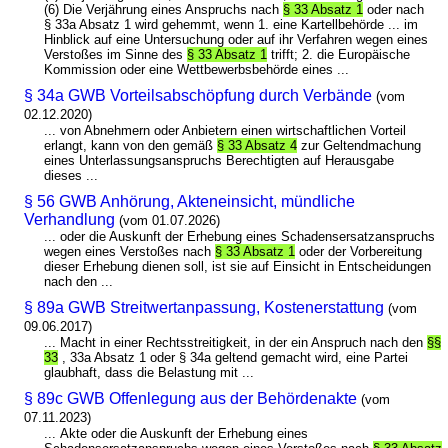
(6) Die Verjährung eines Anspruchs nach
§ 33 Absatz 1
oder nach
§ 33a Absatz 1 wird gehemmt, wenn 1. eine Kartellbehörde ... im
Hinblick auf eine Untersuchung oder auf ihr Verfahren wegen eines
Verstoßes im Sinne des
§ 33 Absatz 1
trifft; 2. die Europäische
Kommission oder eine Wettbewerbsbehörde eines ...
§ 34a GWB Vorteilsabschöpfung durch Verbände
(vom
02.12.2020)
... von Abnehmern oder Anbietern einen wirtschaftlichen Vorteil
erlangt, kann von den gemäß
§ 33 Absatz 4
zur Geltendmachung
eines Unterlassungsanspruchs Berechtigten auf Herausgabe
dieses ...
§ 56 GWB Anhörung, Akteneinsicht, mündliche
Verhandlung
(vom 01.07.2026)
... oder die Auskunft der Erhebung eines Schadensersatzanspruchs
wegen eines Verstoßes nach
§ 33 Absatz 1
oder der Vorbereitung
dieser Erhebung dienen soll, ist sie auf Einsicht in Entscheidungen
nach den ...
§ 89a GWB Streitwertanpassung, Kostenerstattung
(vom
09.06.2017)
... Macht in einer Rechtsstreitigkeit, in der ein Anspruch nach den
§§
33
, 33a Absatz 1 oder § 34a geltend gemacht wird, eine Partei
glaubhaft, dass die Belastung mit ...
§ 89c GWB Offenlegung aus der Behördenakte
(vom
07.11.2023)
... Akte oder die Auskunft der Erhebung eines