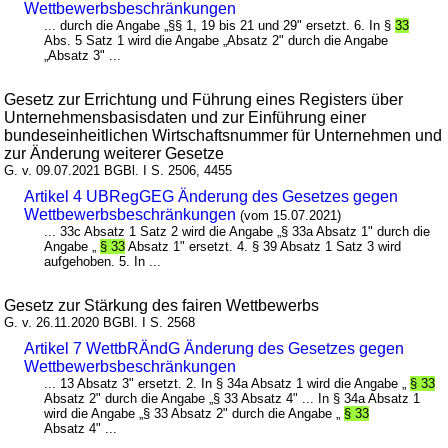
Wettbewerbsbeschränkungen
... durch die Angabe „§§ 1, 19 bis 21 und 29" ersetzt. 6. In §
33
Abs. 5 Satz 1 wird die Angabe „Absatz 2" durch die Angabe
„Absatz 3" ...
Gesetz zur Errichtung und Führung eines Registers über
Unternehmensbasisdaten und zur Einführung einer
bundeseinheitlichen Wirtschaftsnummer für Unternehmen und
zur Änderung weiterer Gesetze
G. v. 09.07.2021 BGBl. I S. 2506, 4455
Artikel 4 UBRegGEG Änderung des Gesetzes gegen
Wettbewerbsbeschränkungen
(vom 15.07.2021)
... 33c Absatz 1 Satz 2 wird die Angabe „§ 33a Absatz 1" durch die
Angabe „
§ 33
Absatz 1" ersetzt. 4. § 39 Absatz 1 Satz 3 wird
aufgehoben. 5. In ...
Gesetz zur Stärkung des fairen Wettbewerbs
G. v. 26.11.2020 BGBl. I S. 2568
Artikel 7 WettbRÄndG Änderung des Gesetzes gegen
Wettbewerbsbeschränkungen
... 13 Absatz 3" ersetzt. 2. In § 34a Absatz 1 wird die Angabe „
§ 33
Absatz 2" durch die Angabe „§ 33 Absatz 4" ... In § 34a Absatz 1
wird die Angabe „§ 33 Absatz 2" durch die Angabe „
§ 33
Absatz 4" ...