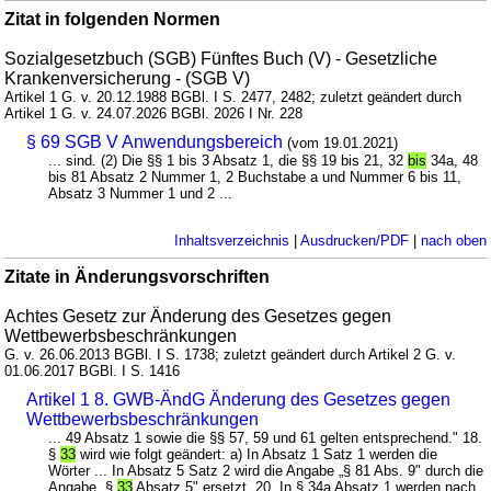
Zitat in folgenden Normen
Sozialgesetzbuch (SGB) Fünftes Buch (V) - Gesetzliche
Krankenversicherung - (SGB V)
Artikel 1 G. v. 20.12.1988 BGBl. I S. 2477, 2482; zuletzt geändert durch
Artikel 1 G. v. 24.07.2026 BGBl. 2026 I Nr. 228
§ 69 SGB V Anwendungsbereich
(vom 19.01.2021)
... sind. (2) Die §§ 1 bis 3 Absatz 1, die §§ 19 bis 21, 32
bis
34a, 48
bis 81 Absatz 2 Nummer 1, 2 Buchstabe a und Nummer 6 bis 11,
Absatz 3 Nummer 1 und 2 ...
Inhaltsverzeichnis
|
Ausdrucken/PDF
|
nach oben
Zitate in Änderungsvorschriften
Achtes Gesetz zur Änderung des Gesetzes gegen
Wettbewerbsbeschränkungen
G. v. 26.06.2013 BGBl. I S. 1738; zuletzt geändert durch Artikel 2 G. v.
01.06.2017 BGBl. I S. 1416
Artikel 1 8. GWB-ÄndG Änderung des Gesetzes gegen
Wettbewerbsbeschränkungen
... 49 Absatz 1 sowie die §§ 57, 59 und 61 gelten entsprechend." 18.
§
33
wird wie folgt geändert: a) In Absatz 1 Satz 1 werden die
Wörter ... In Absatz 5 Satz 2 wird die Angabe „§ 81 Abs. 9" durch die
Angabe „§
33
Absatz 5" ersetzt. 20. In § 34a Absatz 1 werden nach