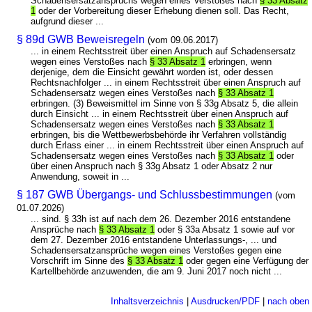
Schadensersatzanspruchs wegen eines Verstoßes nach
§ 33 Absatz
1
oder der Vorbereitung dieser Erhebung dienen soll. Das Recht,
aufgrund dieser ...
§ 89d GWB Beweisregeln
(vom 09.06.2017)
... in einem Rechtsstreit über einen Anspruch auf Schadensersatz
wegen eines Verstoßes nach
§ 33 Absatz 1
erbringen, wenn
derjenige, dem die Einsicht gewährt worden ist, oder dessen
Rechtsnachfolger ... in einem Rechtsstreit über einen Anspruch auf
Schadensersatz wegen eines Verstoßes nach
§ 33 Absatz 1
erbringen. (3) Beweismittel im Sinne von § 33g Absatz 5, die allein
durch Einsicht ... in einem Rechtsstreit über einen Anspruch auf
Schadensersatz wegen eines Verstoßes nach
§ 33 Absatz 1
erbringen, bis die Wettbewerbsbehörde ihr Verfahren vollständig
durch Erlass einer ... in einem Rechtsstreit über einen Anspruch auf
Schadensersatz wegen eines Verstoßes nach
§ 33 Absatz 1
oder
über einen Anspruch nach § 33g Absatz 1 oder Absatz 2 nur
Anwendung, soweit in ...
§ 187 GWB Übergangs- und Schlussbestimmungen
(vom
01.07.2026)
... sind. § 33h ist auf nach dem 26. Dezember 2016 entstandene
Ansprüche nach
§ 33 Absatz 1
oder § 33a Absatz 1 sowie auf vor
dem 27. Dezember 2016 entstandene Unterlassungs-, ... und
Schadensersatzansprüche wegen eines Verstoßes gegen eine
Vorschrift im Sinne des
§ 33 Absatz 1
oder gegen eine Verfügung der
Kartellbehörde anzuwenden, die am 9. Juni 2017 noch nicht ...
Inhaltsverzeichnis
|
Ausdrucken/PDF
|
nach oben