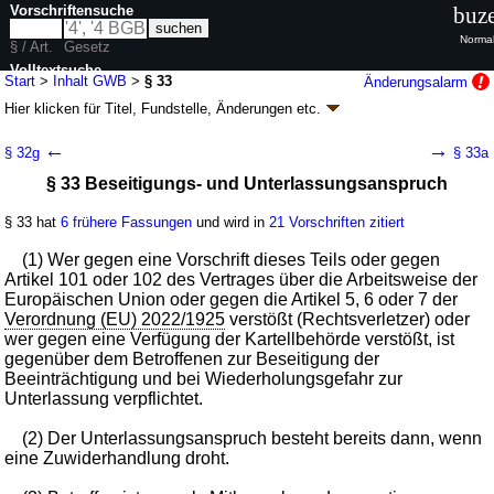
Vorschriftensuche
buze
Normal
§ / Art.
Gesetz
Volltextsuche
Start
>
Inhalt GWB
>
§ 33
Änderungsalarm
Hier klicken für
Titel, Fundstelle, Änderungen
etc.
nur in GWB
§ 33 - Gesetz gegen
←
→
§ 32g
§ 33a
Wettbewerbsbeschränkungen (GWB)
§ 33 Beseitigungs- und Unterlassungsanspruch
neugefasst durch B. v. 26.06.2013
BGBl. I S. 1750
, 3245; zuletzt geändert
durch
Artikel 9
G. v. 20.07.2026
BGBl. 2026 I Nr. 215
§ 33 hat
6 frühere Fassungen
und wird in
21 Vorschriften zitiert
Geltung ab 01.01.1999; FNA: 703-5
Kartellrecht
79 weitere Fassungen
|
Drucksachen / Entwurf / Begründung
|
(1) Wer gegen eine Vorschrift dieses Teils oder gegen
wird in 491 Vorschriften zitiert
Artikel 101 oder 102 des Vertrages über die Arbeitsweise der
Europäischen Union oder gegen die Artikel 5, 6 oder 7 der
Teil 1 Wettbewerbsbeschränkungen
Verordnung (EU) 2022/1925
verstößt (Rechtsverletzer) oder
Kapitel 6 Befugnisse der Kartellbehörden,
wer gegen eine Verfügung der Kartellbehörde verstößt, ist
Schadensersatz und Vorteilsabschöpfung
gegenüber dem Betroffenen zur Beseitigung der
Abschnitt 2 Schadensersatz und
Beeinträchtigung und bei Wiederholungsgefahr zur
Vorteilsabschöpfung
Unterlassung verpflichtet.
(2) Der Unterlassungsanspruch besteht bereits dann, wenn
eine Zuwiderhandlung droht.