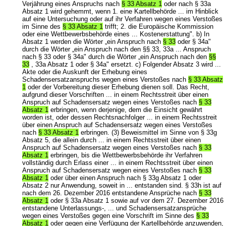
Verjährung eines Anspruchs nach
§ 33 Absatz 1
oder nach § 33a
Absatz 1 wird gehemmt, wenn 1. eine Kartellbehörde ... im Hinblick
auf eine Untersuchung oder auf ihr Verfahren wegen eines Verstoßes
im Sinne des
§ 33 Absatz 1
trifft; 2. die Europäische Kommission
oder eine Wettbewerbsbehörde eines ... Kostenerstattung". b) In
Absatz 1 werden die Wörter „ein Anspruch nach
§ 33
oder § 34a"
durch die Wörter „ein Anspruch nach den §§ 33, 33a ... Anspruch
nach § 33 oder § 34a" durch die Wörter „ein Anspruch nach den
§§
33
, 33a Absatz 1 oder § 34a" ersetzt. c) Folgender Absatz 3 wird ...
Akte oder die Auskunft der Erhebung eines
Schadensersatzanspruchs wegen eines Verstoßes nach
§ 33 Absatz
1
oder der Vorbereitung dieser Erhebung dienen soll. Das Recht,
aufgrund dieser Vorschriften ... in einem Rechtsstreit über einen
Anspruch auf Schadensersatz wegen eines Verstoßes nach
§ 33
Absatz 1
erbringen, wenn derjenige, dem die Einsicht gewährt
worden ist, oder dessen Rechtsnachfolger ... in einem Rechtsstreit
über einen Anspruch auf Schadensersatz wegen eines Verstoßes
nach
§ 33 Absatz 1
erbringen. (3) Beweismittel im Sinne von § 33g
Absatz 5, die allein durch ... in einem Rechtsstreit über einen
Anspruch auf Schadensersatz wegen eines Verstoßes nach
§ 33
Absatz 1
erbringen, bis die Wettbewerbsbehörde ihr Verfahren
vollständig durch Erlass einer ... in einem Rechtsstreit über einen
Anspruch auf Schadensersatz wegen eines Verstoßes nach
§ 33
Absatz 1
oder über einen Anspruch nach § 33g Absatz 1 oder
Absatz 2 nur Anwendung, soweit in ... entstanden sind. § 33h ist auf
nach dem 26. Dezember 2016 entstandene Ansprüche nach
§ 33
Absatz 1
oder § 33a Absatz 1 sowie auf vor dem 27. Dezember 2016
entstandene Unterlassungs-, ... und Schadensersatzansprüche
wegen eines Verstoßes gegen eine Vorschrift im Sinne des
§ 33
Absatz 1
oder gegen eine Verfügung der Kartellbehörde anzuwenden,