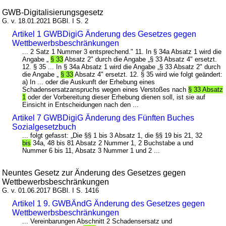
GWB-Digitalisierungsgesetz
G. v. 18.01.2021 BGBl. I S. 2
Artikel 1 GWBDigiG Änderung des Gesetzes gegen
Wettbewerbsbeschränkungen
... 2 Satz 1 Nummer 3 entsprechend." 11. In § 34a Absatz 1 wird die
Angabe „
§ 33
Absatz 2" durch die Angabe „§ 33 Absatz 4" ersetzt.
12. § 35 ... In § 34a Absatz 1 wird die Angabe „§ 33 Absatz 2" durch
die Angabe „
§ 33
Absatz 4" ersetzt. 12. § 35 wird wie folgt geändert:
a) In ... oder die Auskunft der Erhebung eines
Schadensersatzanspruchs wegen eines Verstoßes nach
§ 33 Absatz
1
oder der Vorbereitung dieser Erhebung dienen soll, ist sie auf
Einsicht in Entscheidungen nach den ...
Artikel 7 GWBDigiG Änderung des Fünften Buches
Sozialgesetzbuch
... folgt gefasst: „Die §§ 1 bis 3 Absatz 1, die §§ 19 bis 21, 32
bis
34a, 48 bis 81 Absatz 2 Nummer 1, 2 Buchstabe a und
Nummer 6 bis 11, Absatz 3 Nummer 1 und 2 ...
Neuntes Gesetz zur Änderung des Gesetzes gegen
Wettbewerbsbeschränkungen
G. v. 01.06.2017 BGBl. I S. 1416
Artikel 1 9. GWBÄndG Änderung des Gesetzes gegen
Wettbewerbsbeschränkungen
... Vereinbarungen Abschnitt 2 Schadensersatz und