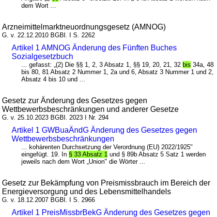
dem Wort ...
Arzneimittelmarktneuordnungsgesetz (AMNOG)
G. v. 22.12.2010 BGBl. I S. 2262
Artikel 1 AMNOG Änderung des Fünften Buches
Sozialgesetzbuch
... gefasst: „(2) Die §§ 1, 2, 3 Absatz 1, §§ 19, 20, 21, 32
bis
34a, 48
bis 80, 81 Absatz 2 Nummer 1, 2a und 6, Absatz 3 Nummer 1 und 2,
Absatz 4 bis 10 und ...
Gesetz zur Änderung des Gesetzes gegen
Wettbewerbsbeschränkungen und anderer Gesetze
G. v. 25.10.2023 BGBl. 2023 I Nr. 294
Artikel 1 GWBuaÄndG Änderung des Gesetzes gegen
Wettbewerbsbeschränkungen
... kohärenten Durchsetzung der Verordnung (EU) 2022/1925"
eingefügt. 19. In
§ 33 Absatz 1
und § 89b Absatz 5 Satz 1 werden
jeweils nach dem Wort „Union" die Wörter ...
Gesetz zur Bekämpfung von Preismissbrauch im Bereich der
Energieversorgung und des Lebensmittelhandels
G. v. 18.12.2007 BGBl. I S. 2966
Artikel 1 PreisMissbrBekG Änderung des Gesetzes gegen