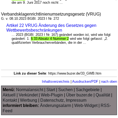
die am 9. Juni 2017 noch nicht ...
Verbandsklagenrichtlinienumsetzungsgesetz (VRUG)
G. v. 08.10.2023 BGBl. 2023 I Nr. 272
Artikel 22 VRUG Änderung des Gesetzes gegen
Wettbewerbsbeschränkungen
... 2023 (BGBl. 2023 I Nr. 167) geändert worden ist, wird wie folgt
geändert: 1.
§ 33 Absatz 4 Nummer 2
wird wie folgt gefasst: „2.
qualifizierten Verbraucherverbänden, die in der ...
Link zu dieser Seite
: https://www.buzer.de/33_GWB.htm
Inhaltsverzeichnis
|
Ausdrucken/PDF
|
nach oben
Menü:
Normalansicht
|
Start
|
Suchen
|
Sachgebiete
|
Aktuell
|
Verkündet
|
Web-Plugin
|
Über buzer.de
|
Qualität
|
Kontakt
|
Werbung
|
Datenschutz, Impressum
informiert bleiben:
Änderungsalarm
|
Web-Widget
|
RSS-
Feed