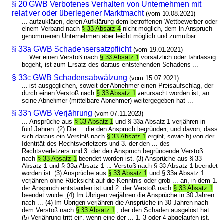
§ 20 GWB Verbotenes Verhalten von Unternehmen mit
relativer oder überlegener Marktmacht
(vom 10.08.2021)
... aufzuklären, deren Aufklärung dem betroffenen Wettbewerber oder
einem Verband nach
§ 33 Absatz 4
nicht möglich, dem in Anspruch
genommenen Unternehmen aber leicht möglich und zumutbar ...
§ 33a GWB Schadensersatzpflicht
(vom 19.01.2021)
... Wer einen Verstoß nach
§ 33 Absatz 1
vorsätzlich oder fahrlässig
begeht, ist zum Ersatz des daraus entstehenden Schadens ...
§ 33c GWB Schadensabwälzung
(vom 15.07.2021)
... ist ausgeglichen, soweit der Abnehmer einen Preisaufschlag, der
durch einen Verstoß nach
§ 33 Absatz 1
verursacht worden ist, an
seine Abnehmer (mittelbare Abnehmer) weitergegeben hat ...
§ 33h GWB Verjährung
(vom 07.11.2023)
... Ansprüche aus
§ 33 Absatz 1
und § 33a Absatz 1 verjähren in
fünf Jahren. (2) Die ... die den Anspruch begründen, und davon, dass
sich daraus ein Verstoß nach
§ 33 Absatz 1
ergibt, sowie b) von der
Identität des Rechtsverletzers und 3. der den ... des
Rechtsverletzers und 3. der den Anspruch begründende Verstoß
nach
§ 33 Absatz 1
beendet worden ist. (3) Ansprüche aus § 33
Absatz 1 und § 33a Absatz 1 ... Verstoß nach § 33 Absatz 1 beendet
worden ist. (3) Ansprüche aus
§ 33 Absatz 1
und § 33a Absatz 1
verjähren ohne Rücksicht auf die Kenntnis oder grob ... an, in dem 1.
der Anspruch entstanden ist und 2. der Verstoß nach
§ 33 Absatz 1
beendet wurde. (4) Im Übrigen verjähren die Ansprüche in 30 Jahren
nach ... (4) Im Übrigen verjähren die Ansprüche in 30 Jahren nach
dem Verstoß nach
§ 33 Absatz 1
, der den Schaden ausgelöst hat.
(5) Verjährung tritt ein, wenn eine der ... 1, 3 oder 4 abgelaufen ist.