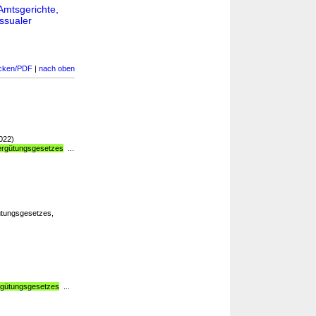
Amtsgerichte,
ssualer
cken/PDF
|
nach oben
022)
ergütungsgesetzes
...
tungsgesetzes,
rgütungsgesetzes
...