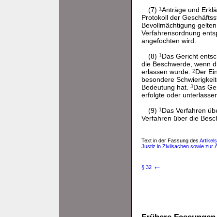
(7)
1
Anträge und Erklä
Protokoll der Geschäfts
Bevollmächtigung gelten
Verfahrensordnung ent
angefochten wird.
(8)
1
Das Gericht entsch
die Beschwerde, wenn di
erlassen wurde.
2
Der Ei
besondere Schwierigkeite
Bedeutung hat.
3
Das Ger
erfolgte oder unterlasse
(9)
1
Das Verfahren übe
Verfahren über die Bes
Text in der Fassung des
Artikel
Justiz in Zivilsachen sowie zu
←
§ 32