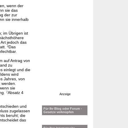
en, wenn der
nn sie das
ng der zur
nn sie innerhalb
; im Übrigen ist
 nächsthöhere
Art jedoch das
att.
4
Das
fechtbar.
hm auf Antrag von
tand zu
 einlegt und die
ldens wird
es Jahres, von
t werden.
 wenn sie
ung.
7
Absatz 4
Anzeige
entschieden und
Für Ihr Blog oder Forum -
hluss zugelassen
Gesetze verknüpfen
ts beruht; die
ntscheidet das