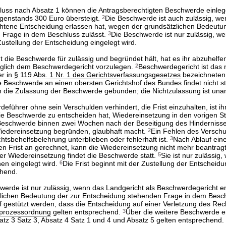
uss nach Absatz 1 können die Antragsberechtigten Beschwerde einleg
enstands 300 Euro übersteigt.
2
Die Beschwerde ist auch zulässig, we
chtene Entscheidung erlassen hat, wegen der grundsätzlichen Bedeutu
 Frage in dem Beschluss zulässt.
3
Die Beschwerde ist nur zulässig, we
stellung der Entscheidung eingelegt wird.
t die Beschwerde für zulässig und begründet hält, hat es ihr abzuhelfen
glich dem Beschwerdegericht vorzulegen.
2
Beschwerdegericht ist das
er in
§ 119 Abs. 1 Nr. 1 des Gerichtsverfassungsgesetzes
bezeichneten 
e Beschwerde an einen obersten Gerichtshof des Bundes findet nicht st
n die Zulassung der Beschwerde gebunden; die Nichtzulassung ist unan
eführer ohne sein Verschulden verhindert, die Frist einzuhalten, ist i
ie Beschwerde zu entscheiden hat, Wiedereinsetzung in den vorigen S
eschwerde binnen zwei Wochen nach der Beseitigung des Hindernisses
Wiedereinsetzung begründen, glaubhaft macht.
2
Ein Fehlen des Verschu
tsbehelfsbelehrung unterblieben oder fehlerhaft ist.
3
Nach Ablauf ein
 Frist an gerechnet, kann die Wiedereinsetzung nicht mehr beantrag
r Wiedereinsetzung findet die Beschwerde statt.
5
Sie ist nur zulässig,
en eingelegt wird.
6
Die Frist beginnt mit der Zustellung der Entscheid
chend.
werde ist nur zulässig, wenn das Landgericht als Beschwerdegericht 
zlichen Bedeutung der zur Entscheidung stehenden Frage in dem Besc
f gestützt werden, dass die Entscheidung auf einer Verletzung des Rech
ilprozessordnung
gelten entsprechend.
3
Über die weitere Beschwerde e
atz 3 Satz 3, Absatz 4 Satz 1 und 4 und Absatz 5 gelten entsprechend.