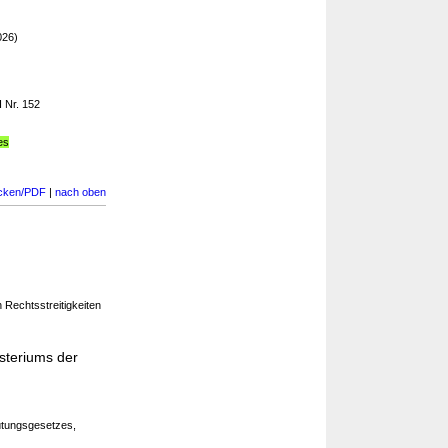
026)
I Nr. 152
es
cken/PDF
|
nach oben
 Rechtsstreitigkeiten
steriums der
tungsgesetzes,