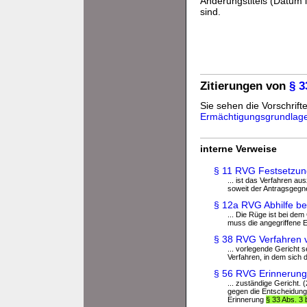
Änderungstitels (Datum i
sind.
Zitierungen von
§ 
Sie sehen die Vorschrifte
Ermächtigungsgrundlag
interne Verweise
§ 11 RVG Festsetzun
... ist das Verfahren a
soweit der Antragsgegne
§ 12a RVG Abhilfe be
... Die Rüge ist bei de
muss die angegriffene 
§ 38 RVG Verfahren 
... vorlegende Gericht 
Verfahren, in dem sich di
§ 56 RVG Erinnerun
... zuständige Gericht. 
gegen die Entscheidung 
Erinnerung
§ 33 Abs. 3 