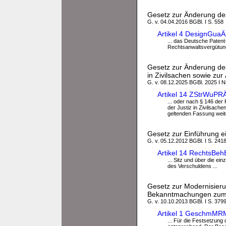
Gesetz zur Änderung des
G. v. 04.04.2016 BGBl. I S. 558
Artikel 4 DesignGua
... das Deutsche Paten
Rechtsanwaltsvergütung
Gesetz zur Änderung des
in Zivilsachen sowie zu
G. v. 08.12.2025 BGBl. 2025 I N
Artikel 14 ZStrWuPR
... oder nach § 146 der
der Justiz in Zivilsac
geltenden Fassung weit
Gesetz zur Einführung e
G. v. 05.12.2012 BGBl. I S. 2418
Artikel 14 RechtsBe
... Sitz und über die ei
des Verschuldens ...
Gesetz zur Modernisier
Bekanntmachungen zum 
G. v. 10.10.2013 BGBl. I S. 379
Artikel 1 GeschmMR
... Für die Festsetzun