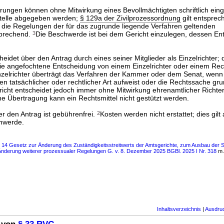
rungen können ohne Mitwirkung eines Bevollmächtigten schriftlich eing
stelle abgegeben werden;
§ 129a der Zivilprozessordnung
gilt entspre
 die Regelungen der für das zugrunde liegende Verfahren geltenden
sprechend.
3
Die Beschwerde ist bei dem Gericht einzulegen, dessen En
eidet über den Antrag durch eines seiner Mitglieder als Einzelrichter; d
e angefochtene Entscheidung von einem Einzelrichter oder einem Rec
nzelrichter überträgt das Verfahren der Kammer oder dem Senat, wenn
n tatsächlicher oder rechtlicher Art aufweist oder die Rechtssache gru
icht entscheidet jedoch immer ohne Mitwirkung ehrenamtlicher Richte
ne Übertragung kann ein Rechtsmittel nicht gestützt werden.
r den Antrag ist gebührenfrei.
2
Kosten werden nicht erstattet; dies gilt
chwerde.
s 14 Gesetz zur Änderung des Zuständigkeitsstreitwerts der Amtsgerichte, zum Ausbau der S
r Änderung weiterer prozessualer Regelungen G. v. 8. Dezember 2025 BGBl. 2025 I Nr. 318
m.
Inhaltsverzeichnis
|
Ausdru