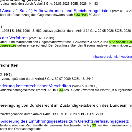
; zuletzt geändert durch Artikel 3 G. v. 29.03.2026 BGBl. 2026 I Nr. 83
3 Absatz 1 Satz 1) Aufbewahrungs- und Speicherungsfristen
(vom 01.04.2
r über die Festsetzung des Gegenstandswerts nach
§ 33 RVG
30 Jahre ...
)
, 1995 I S. 156, 1996 I S. 682; zuletzt geändert durch Artikel 14 G. v. 20.05.2026 BGBl. 2026 
 der Verfahren
(vom 14.01.2019)
 Patent- und Markenamt den Gegenstandswert fest; § 23 Absatz 3 Satz 2 und
§ 33 Absatz 1 d
ngsgesetzes
gelten entsprechend. Der Beschluss über den Gegenstandswert kann mit der ...
Inhaltsverzeichnis
|
Ausdru
schriften
GG-RG)
; zuletzt geändert durch Artikel 8 G. v. 30.07.2009 BGBl. I S. 2449
derung kostenrechtlicher Vorschriften
(vom 05.08.2009)
 Gerichtskostengesetzes" ersetzt. 13. In §
33
Abs. 4 Satz 2 werden die Wörter „in bürgerlichen
Bereinigung von Bundesrecht im Zuständigkeitsbereich des Bundesmini
 zuletzt geändert durch Artikel 4 Abs. 13 G. v. 11.08.2009 BGBl. I S. 2713
G Änderung des Einführungsgesetzes zum Gerichtsverfassungsgesetz
ntscheidung über das Rechtsmittel der weiteren Beschwerde nach §
33
des Rechtsanwaltsvergü
chrift das Oberlandesgericht ...