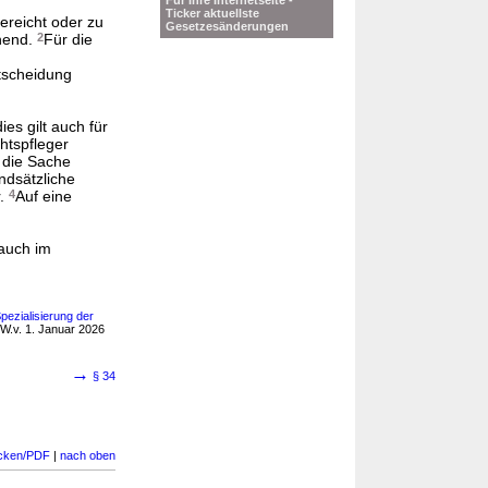
Für Ihre Internetseite -
Ticker aktuellste
ereicht oder zu
Gesetzesänderungen
chend.
2
Für die
tscheidung
ies gilt auch für
htspfleger
 die Sache
ndsätzliche
r.
4
Auf eine
 auch im
pezialisierung der
W.v. 1. Januar 2026
→
§ 34
cken/PDF
|
nach oben