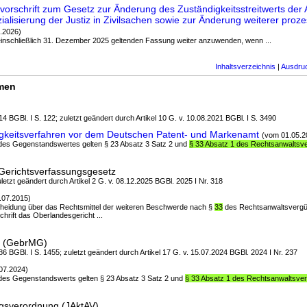
rschrift zum Gesetz zur Änderung des Zuständigkeitsstreitwerts der 
alisierung der Justiz in Zivilsachen sowie zur Änderung weiterer proze
.2026)
s einschließlich 31. Dezember 2025 geltenden Fassung weiter anzuwenden, wenn ...
Inhaltsverzeichnis
|
Ausdru
rmen
4 BGBl. I S. 122; zuletzt geändert durch Artikel 10 G. v. 10.08.2021 BGBl. I S. 3490
igkeitsverfahren vor dem Deutschen Patent- und Markenamt
(vom 01.05.2
g des Gegenstandswertes gelten § 23 Absatz 3 Satz 2 und
§ 33 Absatz 1 des Rechtsanwaltsv
Gerichtsverfassungsgesetz
letzt geändert durch Artikel 2 G. v. 08.12.2025 BGBl. 2025 I Nr. 318
.07.2015)
ntscheidung über das Rechtsmittel der weiteren Beschwerde nach §
33
des Rechtsanwaltsvergü
chrift das Oberlandesgericht ...
z (GebrMG)
6 BGBl. I S. 1455; zuletzt geändert durch Artikel 17 G. v. 15.07.2024 BGBl. 2024 I Nr. 237
07.2024)
g des Gegenstandswerts gelten § 23 Absatz 3 Satz 2 und
§ 33 Absatz 1 des Rechtsanwaltsve
gsverordnung (JAktAV)