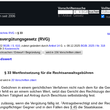
Vorschriftensuche
Vollt
§ / Artikel
Gesetz
n seit 2006
nu
zeichnis RVG
>
§ 33
Ma
tsvergütungsgesetz (RVG)
022
BGBl. I S. 610
; zuletzt geändert durch
Artikel 14
G. v. 08.12.2025
BGBl. 2025 I Nr. 318
68-3
Kostenrecht
cksachen / Entwurf / Begründung
|
wird in 156 Vorschriften zitiert
ndswert
§ 33 Wertfestsetzung für die Rechtsanwaltsgebühren
d wird in
20 Vorschriften zitiert
e Gebühren in einem gerichtlichen Verfahren nicht nach dem für die G
ehlt es an einem solchen Wert, setzt das Gericht des Rechtszugs de
chen Tätigkeit auf Antrag durch Beschluss selbstständig fest.
t zulässig, wenn die Vergütung fällig ist.
2
Antragsberechtigt sind der Re
tungspflichtiger Gegner und in den Fällen des
§ 45
die Staatskasse.