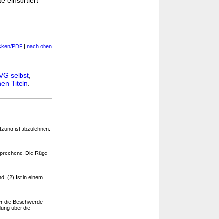
e einsortiert
cken/PDF
|
nach oben
VG selbst
,
en Titeln
.
tzung ist abzulehnen,
tsprechend. Die Rüge
d. (2) Ist in einem
er die Beschwerde
dung über die