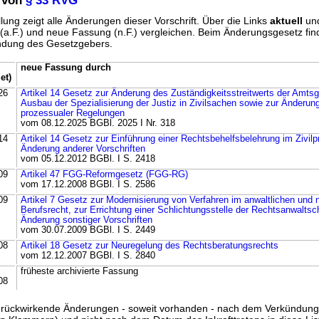
 von
§ 33 RVG
lung zeigt alle Änderungen dieser Vorschrift. Über die Links
aktuell
un
g (a.F.) und neue Fassung (n.F.) vergleichen. Beim Änderungsgesetz fi
ündung des Gesetzgebers.
neue Fassung durch
et)
26
Artikel 14 Gesetz zur Änderung des Zuständigkeitsstreitwerts der Amts
Ausbau der Spezialisierung der Justiz in Zivilsachen sowie zur Änderung
prozessualer Regelungen
vom 08.12.2025 BGBl. 2025 I Nr. 318
14
Artikel 14 Gesetz zur Einführung einer Rechtsbehelfsbelehrung im Zivil
Änderung anderer Vorschriften
vom 05.12.2012 BGBl. I S. 2418
09
Artikel 47 FGG-Reformgesetz (FGG-RG)
vom 17.12.2008 BGBl. I S. 2586
09
Artikel 7 Gesetz zur Modernisierung von Verfahren im anwaltlichen und n
Berufsrecht, zur Errichtung einer Schlichtungsstelle der Rechtsanwaltsc
Änderung sonstiger Vorschriften
vom 30.07.2009 BGBl. I S. 2449
08
Artikel 18 Gesetz zur Neuregelung des Rechtsberatungsrechts
vom 12.12.2007 BGBl. I S. 2840
früheste archivierte Fassung
08
ss rückwirkende Änderungen - soweit vorhanden - nach dem Verkündun