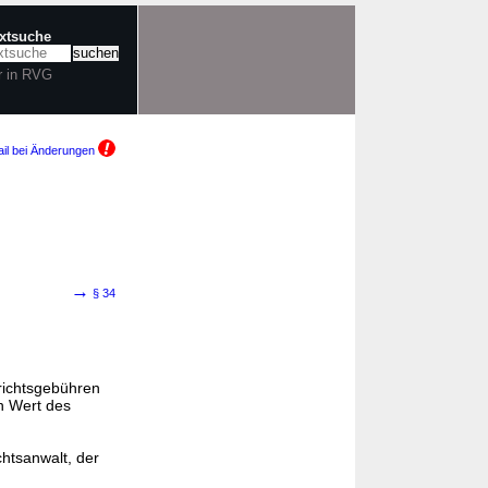
extsuche
r in RVG
il bei Änderungen
→
§ 34
erichtsgebühren
n Wert des
chtsanwalt, der