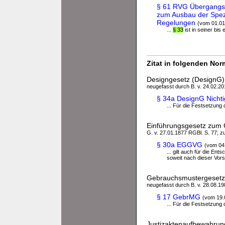
§ 61 RVG Übergangsvo
zum Ausbau der Spezi
Regelungen
(vom 01.01
...
§ 33
ist in seiner bi
Zitat in folgenden No
Designgesetz (DesignG)
neugefasst durch B. v. 24.02.201
§ 34a DesignG Nicht
... Für die Festsetzun
Einführungsgesetz zum 
G. v. 27.01.1877 RGBl. S. 77; zu
§ 30a EGGVG
(vom 04
... gilt auch für die E
soweit nach dieser Vors
Gebrauchsmustergeset
neugefasst durch B. v. 28.08.198
§ 17 GebrMG
(vom 19.
... Für die Festsetzun
Justizaktenaufbewahrun