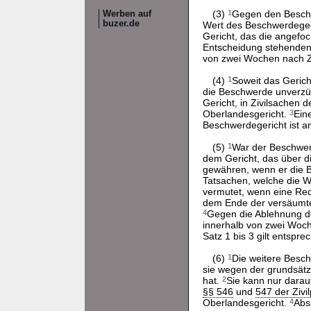
(3)
1
Gegen den Beschl
Werben auf
buzer.de
Wert des Beschwerdegeg
Gericht, das die angefo
Entscheidung stehenden
von zwei Wochen nach Zu
(4)
1
Soweit das Gerich
die Beschwerde unverzü
Gericht, in Zivilsachen d
Oberlandesgericht.
3
Ein
Beschwerdegericht ist a
(5)
1
War der Beschwerd
dem Gericht, das über d
gewähren, wenn er die B
Tatsachen, welche die 
vermutet, wenn eine Rech
dem Ende der versäumten
4
Gegen die Ablehnung de
innerhalb von zwei Woch
Satz 1 bis 3 gilt entspre
(6)
1
Die weitere Besch
sie wegen der grundsät
hat.
2
Sie kann nur darau
§§ 546
und
547 der Ziv
Oberlandesgericht.
4
Abs