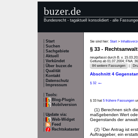
buzer.de
Bundesrecht - tagaktuell konsolidiert - alle Fassunge
Start
Sie sind hier:
Start
>
Inhaltsver
Suchen
§ 33 - Rechtsanwal
Sachgebiete
Aktuell
neugefasst durch B. v. 15.03.2
Verkündet
Geltung ab 01.07.2004; FNA: 3
Über buzer.de
84 weitere Fassungen
|
Dru
Qualität
Abschnitt 4 Gegensta
Kontakt
Datenschutz
←
§ 32
Impressum
Tools:
Blog-Plugin
§ 33 hat
5 frühere Fassungen
un
Mobilversion
(1) Berechnen sich di
maßgebenden Wert oder f
Update via:
Gegenstands der anwaltli
Web-Widget
Feed
(2)
1
Der Antrag ist ers
Rechtskataster
Auftraggeber, ein erstat