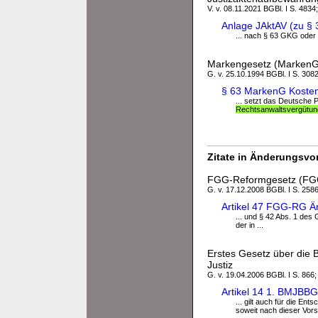
V. v. 08.11.2021 BGBl. I S. 4834
Anlage JAktAV (zu § 
... nach § 63 GKG ode
Markengesetz (MarkenG
G. v. 25.10.1994 BGBl. I S. 3082
§ 63 MarkenG Kosten
... setzt das Deutsche
Rechtsanwaltsvergütu
Zitate in Änderungsvor
FGG-Reformgesetz (F
G. v. 17.12.2008 BGBl. I S. 2586
Artikel 47 FGG-RG Än
... und § 42 Abs. 1 des
der in ...
Erstes Gesetz über die 
Justiz
G. v. 19.04.2006 BGBl. I S. 866;
Artikel 14 1. BMJBB
... gilt auch für die E
soweit nach dieser Vors