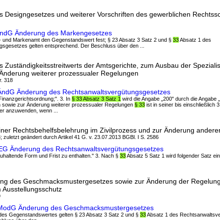
 Designgesetzes und weiterer Vorschriften des gewerblichen Rechtss
ÄndG Änderung des Markengesetzes
t- und Markenamt den Gegenstandswert fest; § 23 Absatz 3 Satz 2 und §
33
Absatz 1 des
sgesetzes gelten entsprechend. Der Beschluss über den ...
 Zuständigkeitsstreitwerts der Amtsgerichte, zum Ausbau der Spezialis
r Änderung weiterer prozessualer Regelungen
r. 318
ÄndG Änderung des Rechtsanwaltsvergütungsgesetzes
 Finanzgerichtsordnung;". 3. In
§ 33 Absatz 3 Satz 1
wird die Angabe „200" durch die Angabe „30
hen sowie zur Änderung weiterer prozessualer Regelungen
§ 33
ist in seiner bis einschließlic
er anzuwenden, wenn ...
iner Rechtsbehelfsbelehrung im Zivilprozess und zur Änderung anderer
; zuletzt geändert durch Artikel 41 G. v. 23.07.2013 BGBl. I S. 2586
hEG Änderung des Rechtsanwaltsvergütungsgesetzes
nzuhaltende Form und Frist zu enthalten." 3. Nach §
33
Absatz 5 Satz 1 wird folgender Satz ein
ung des Geschmacksmustergesetzes sowie zur Änderung der Regelung
Ausstellungsschutz
9
ModG Änderung des Geschmacksmustergesetzes
g des Gegenstandswertes gelten § 23 Absatz 3 Satz 2 und §
33
Absatz 1 des Rechtsanwaltsv