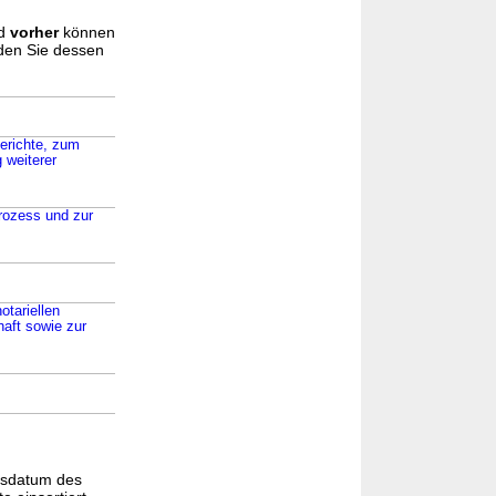
d
vorher
können
nden Sie dessen
gerichte, zum
 weiterer
prozess und zur
otariellen
haft sowie zur
gsdatum des