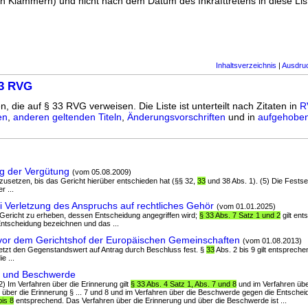
n Klammern) und nicht nach dem Datum des Inkrafttretens in diese List
Inhaltsverzeichnis
|
Ausdru
33 RVG
n, die auf § 33 RVG verweisen. Die Liste ist unterteilt nach Zitaten in
R
en
,
anderen geltenden Titeln
,
Änderungsvorschriften
und in
aufgehoben
g der Vergütung
(vom 05.08.2009)
uszusetzen, bis das Gericht hierüber entschieden hat (§§ 32,
33
und 38 Abs. 1). (5) Die Festse
r ...
i Verletzung des Anspruchs auf rechtliches Gehör
(vom 01.01.2025)
m Gericht zu erheben, dessen Entscheidung angegriffen wird;
§ 33 Abs. 7 Satz 1 und 2
gilt en
Entscheidung bezeichnen und das ...
vor dem Gerichtshof der Europäischen Gemeinschaften
(vom 01.08.2013)
setzt den Gegenstandswert auf Antrag durch Beschluss fest. §
33
Abs. 2 bis 9 gilt entsprechen
e ...
g und Beschwerde
(2) Im Verfahren über die Erinnerung gilt
§ 33 Abs. 4 Satz 1, Abs. 7 und 8
und im Verfahren üb
über die Erinnerung § ... 7 und 8 und im Verfahren über die Beschwerde gegen die Entschei
bis 8
entsprechend. Das Verfahren über die Erinnerung und über die Beschwerde ist ...