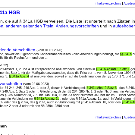
Inhaltsverzeichnis
|
Ausdru
341a HGB
n, die auf § 341a HGB verweisen. Die Liste ist unterteilt nach Zitaten i
en
,
anderen geltenden Titeln
,
Änderungsvorschriften
und in
aufgehoben
ende Vorschriften
(vom 01.01.2020)
und, soweit die Eigenart des Konzernabschlusses keine Abweichungen bedingt, die
§§ 341a
bi
e für die Rechtsform und den ...
.2022)
 329 Absatz 1, 2 und 4 ist entsprechend anzuwenden. Von einem in
§ 341a Absatz 5 Satz 1
gen
en ist Satz 1 mit der Maßgabe anzuwenden, dass die Frist zur ... vom 8. November 1994 (BG
ng. 3.
§ 341a Abs. 4
ist anzuwenden, soweit er auf die Bestimmungen der §§ 170, 171 und 17
orschriften
(vom 22.06.2023)
 der §§ 244, 245, 246 Abs. 1 oder 2, dieser in Verbindung mit
§ 341a Abs. 2 Satz 3
, des § 246 
, 249 Abs. 1 Satz 1 oder ... Gliederung, d) der §§ 284, 285 Nr. 1, 2 oder Nr. 3, auch in Verbi
des § 285 Nummer 3a, 7, 9 bis 14a, 15a, 16 bis 33 oder Nummer 34 über die im ... einer Vorsc
 auch in Verbindung mit
§ 341a Absatz 1b
, oder des § 341a Absatz 1a, auch in Verbindung mi
 289 oder des § 289a, des § 289f, auch in Verbindung mit § 341a Absatz 1b, oder des
§ 341a A
bsatz 2 oder 3 oder mit den §§ 289c, 289d oder ...
Inhaltsverzeichnis
|
Ausdru
rmen