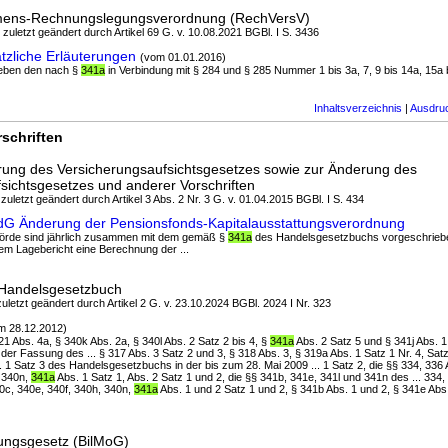
mens-Rechnungslegungsverordnung (RechVersV)
; zuletzt geändert durch Artikel 69 G. v. 10.08.2021 BGBl. I S. 3436
zliche Erläuterungen
(vom 01.01.2016)
 neben den nach §
341a
in Verbindung mit § 284 und § 285 Nummer 1 bis 3a, 7, 9 bis 14a, 15a bi
Inhaltsverzeichnis
|
Ausdru
schriften
rung des Versicherungsaufsichtsgesetzes sowie zur Änderung des
fsichtsgesetzes und anderer Vorschriften
zuletzt geändert durch Artikel 3 Abs. 2 Nr. 3 G. v. 01.04.2015 BGBl. I S. 434
ndG Änderung der Pensionsfonds-Kapitalausstattungsverordnung
ehörde sind jährlich zusammen mit dem gemäß §
341a
des Handelsgesetzbuchs vorgeschrieb
m Lagebericht eine Berechnung der ...
 Handelsgesetzbuch
uletzt geändert durch Artikel 2 G. v. 23.10.2024 BGBl. 2024 I Nr. 323
m 28.12.2012)
321 Abs. 4a, § 340k Abs. 2a, § 340l Abs. 2 Satz 2 bis 4, §
341a
Abs. 2 Satz 5 und § 341j Abs. 1
er Fassung des ... § 317 Abs. 3 Satz 2 und 3, § 318 Abs. 3, § 319a Abs. 1 Satz 1 Nr. 4, Sat
. 1 Satz 3 des Handelsgesetzbuchs in der bis zum 28. Mai 2009 ... 1 Satz 2, die §§ 334, 336 
, 340n,
341a
Abs. 1 Satz 1, Abs. 2 Satz 1 und 2, die §§ 341b, 341e, 341l und 341n des ... 334,
40c, 340e, 340f, 340h, 340n,
341a
Abs. 1 und 2 Satz 1 und 2, § 341b Abs. 1 und 2, § 341e Abs.
rungsgesetz (BilMoG)