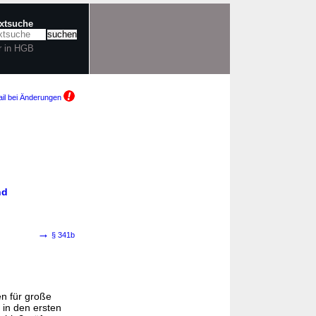
extsuche
r in HGB
il bei Änderungen
nd
→
§ 341b
n für große
 in den ersten