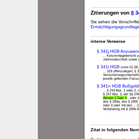
Zitierungen von
§ 
Sie sehen die Vorschrifte
Ermächtigungsgrundlag
interne Verweise
§ 341j HGB Anzuwend
... Konzernlagebericht 
Jahresabschluß sowie di
§ 341l HGB
(vom 01.08
... 328 offenzulegen; §
Versicherungsunternehm
jeweils geltenden Fassu
§ 341n HGB Bußgeldv
... § 243 Abs. 1 oder 2,
§ 247 Abs. 3, der §§ 248
Absatz 2 Satz 4
, oder 
des § 289a, des § 289f,
oder 3 oder mit den ...
Verbindung mit § 289b A
Zitat in folgenden No