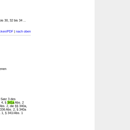
s 30, 32 bis 34 ...
cken/PDF
|
nach oben
enen
 Satz 3 des
z 4, §
341a
Abs. 2
Abs. 2, die §§ 340a,
 336 Abs. 2, § 340a
 1, § 341l Abs. 1