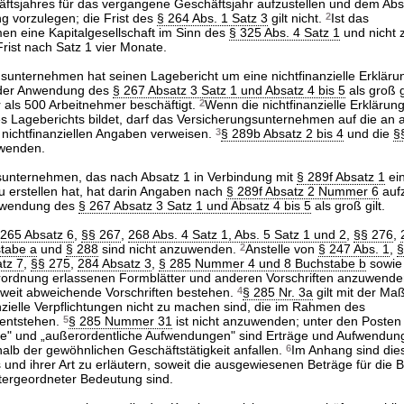
ftsjahres für das vergangene Geschäftsjahr aufzustellen und dem Abs
g vorzulegen; die Frist des
§ 264 Abs. 1 Satz 3
gilt nicht.
2
Ist das
n eine Kapitalgesellschaft im Sinn des
§ 325 Abs. 4 Satz 1
und nicht 
 Frist nach Satz 1 vier Monate.
sunternehmen hat seinen Lagebericht um eine nichtfinanzielle Erklärun
nder Anwendung des
§ 267 Absatz 3 Satz 1 und Absatz 4 bis 5
als groß g
 als 500 Arbeitnehmer beschäftigt.
2
Wenn die nichtfinanzielle Erklärun
s Lageberichts bildet, darf das Versicherungsunternehmen auf die an a
 nichtfinanziellen Angaben verweisen.
3
§ 289b Absatz 2 bis 4
und die
§
uwenden.
sunternehmen, das nach Absatz 1 in Verbindung mit
§ 289f Absatz 1
ein
 erstellen hat, hat darin Angaben nach
§ 289f Absatz 2 Nummer 6
auf
Anwendung des
§ 267 Absatz 3 Satz 1 und Absatz 4 bis 5
als groß gilt.
 265 Absatz 6
,
§§ 267
,
268 Abs. 4 Satz 1, Abs. 5 Satz 1 und 2
,
§§ 276
,
stabe a
und
§ 288
sind nicht anzuwenden.
2
Anstelle von
§ 247 Abs. 1
,
§
tz 7
,
§§ 275
,
284 Absatz 3
,
§ 285 Nummer 4 und 8 Buchstabe b
sowi
erordnung erlassenen Formblätter und anderen Vorschriften anzuwend
oweit abweichende Vorschriften bestehen.
4
§ 285 Nr. 3a
gilt mit der Ma
nzielle Verpflichtungen nicht zu machen sind, die im Rahmen des
 entstehen.
5
§ 285 Nummer 31
ist nicht anzuwenden; unter den Posten
ge" und „außerordentliche Aufwendungen" sind Erträge und Aufwendun
alb der gewöhnlichen Geschäftstätigkeit anfallen.
6
Im Anhang sind die
s und ihrer Art zu erläutern, soweit die ausgewiesenen Beträge für die 
ntergeordneter Bedeutung sind.