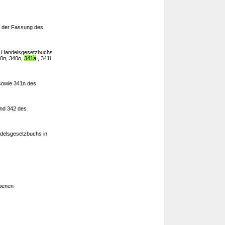
n der Fassung des
s Handelsgesetzbuchs
40n, 340o,
341a
, 341i
 sowie 341n des
und 342 des
delsgesetzbuchs in
benen