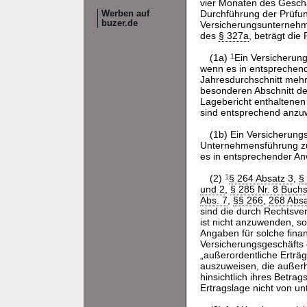
vier Monaten des Geschä
Durchführung der Prüfun
Werben auf
buzer.de
Versicherungsunternehme
des
§ 327a
, beträgt die
(1a)
1
Ein Versicherung
wenn es in entspreche
Jahresdurchschnitt mehr
besonderen Abschnitt de
Lagebericht enthaltenen
sind entsprechend anz
(1b) Ein Versicherung
Unternehmensführung zu
es in entsprechender 
(2)
1
§ 264 Absatz 3
,
§
und 2
,
§ 285 Nr. 8 Buch
Abs. 7
,
§§ 266
,
268 Absa
sind die durch Rechtsv
ist nicht anzuwenden, s
Angaben für solche fina
Versicherungsgeschäfts
„außerordentliche Erträ
auszuweisen, die außerh
hinsichtlich ihres Betrag
Ertragslage nicht von u