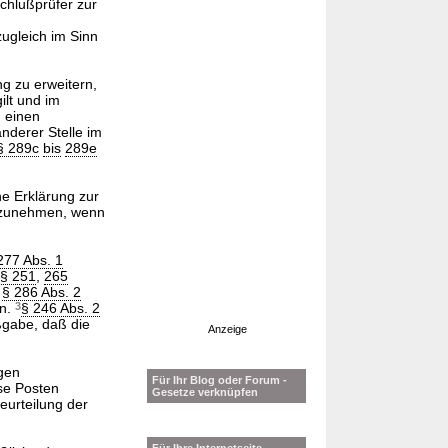
chlußprüfer zur
zugleich im Sinn
g zu erweitern,
ilt und im
g einen
nderer Stelle im
§ 289c
bis
289e
e Erklärung zur
zunehmen, wenn
277 Abs. 1
§ 251
,
265
e
§ 286 Abs. 2
en.
3
§ 246 Abs. 2
ßgabe, daß die
Anzeige
gen
Für Ihr Blog oder Forum -
se Posten
Gesetze verknüpfen
Beurteilung der