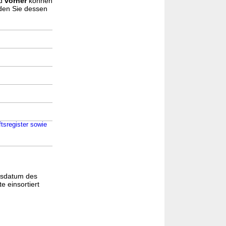
d
vorher
können
nden Sie dessen
tsregister sowie
gsdatum des
e einsortiert