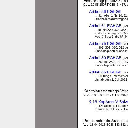
Einführungsgesetz zum
G. v. 10.05.1897 RGBl. S. 437; z
Artikel 58 EGHGB
... 314 Abs. 1 Nr. 10, 1
Bilanzrechtsreformgeset
Artikel 61 EGHGB
(vo
... die §§ 329, 334, 335
in der Fassung des Gese
Abs. 3 Satz 1, die §§ 3
Artikel 75 EGHGB
(vo
... 307, 309, 310, 312 b
Handelsgesetzbuchs in 
Artikel 80 EGHGB
(vo
... 289 bis 289f, 291, 2
Handelsgesetzbuchs in
Artikel 86 EGHGB
(vo
... Prüfung zu vernicht
der ab dem 1. Juli 2021
Kapitalausstattungs-Ve
V. v. 18.04.2016 BGBl. I S. 795; 
§ 19 KapAusstV Solva
... (2) Stichtag für den
Jahresabschlusses. Für 
Pensionsfonds-Aufsicht
V. v. 18.04.2016 BGBl. I S. 842;