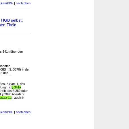
cken/PDF
|
nach oben
n
HGB selbst
,
en Titeln
.
s 341h über den
annten
Bl. I S. 3378) in der
5 des ...
Abs. 3 Satz 1, des
ndung mit
§ 341a
hrift des § 289 oder
t § 289b Absatz 2
bsatz 1a
, auch in
cken/PDF
|
nach oben