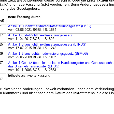
lung zeigt alle Änderungen dieser Vorschrift. Über die Links
aktuell
un
g (a.F.) und neue Fassung (n.F.) vergleichen. Beim Änderungsgesetz fi
ündung des Gesetzgebers.
neue Fassung durch
et)
21
Artikel 11 Finanzmarktintegritätsstärkungsgesetz (FISG)
vom 03.06.2021 BGBl. I S. 1534
17
Artikel 1 CSR-Richtlinie-Umsetzungsgesetz
vom 11.04.2017 BGBl. I S. 802
15
Artikel 1 Bilanzrichtlinie-Umsetzungsgesetz (BilRUG)
vom 17.07.2015 BGBl. I S. 1245
09
Artikel 1 Bilanzrechtsmodernisierungsgesetz (BilMoG)
vom 25.05.2009 BGBl. I S. 1102
07
Artikel 1 Gesetz über elektronische Handelsregister und Genossenschaf
das Unternehmensregister (EHUG)
vom 10.11.2006 BGBl. I S. 2553
früheste archivierte Fassung
07
ss rückwirkende Änderungen - soweit vorhanden - nach dem Verkündun
n Klammern) und nicht nach dem Datum des Inkrafttretens in diese List