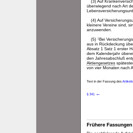
(3) Auf Krankenversic
überwiegend nach Art de
Lebensversicherungsunt
(4) Auf Versicherungs
kleinere Vereine sind, s
anzuwenden.
(5)
1
Bei Versicherungs
aus in Rückdeckung über
Absatz 1 Satz 1 erster 
dem Kalenderjahr überei
den Jahresabschluß ent
Aktiengesetzes
späteste
von vier Monaten nach Ab
Text in der Fassung des
Artikel
←
§ 341
Frühere Fassungen