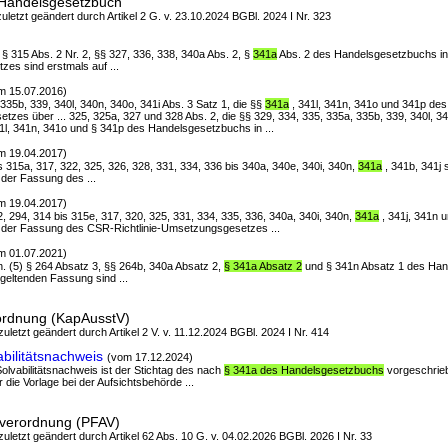
 Handelsgesetzbuch
uletzt geändert durch Artikel 2 G. v. 23.10.2024 BGBl. 2024 I Nr. 323
1, § 315 Abs. 2 Nr. 2, §§ 327, 336, 338, 340a Abs. 2, §
341a
Abs. 2 des Handelsgesetzbuchs i
zes sind erstmals auf ...
m 15.07.2016)
, 335b, 339, 340l, 340n, 340o, 341i Abs. 3 Satz 1, die §§
341a
, 341l, 341n, 341o und 341p de
tzes über ... 325, 325a, 327 und 328 Abs. 2, die §§ 329, 334, 335, 335a, 335b, 339, 340l, 3
41l, 341n, 341o und § 341p des Handelsgesetzbuchs in ...
m 19.04.2017)
is 315a, 317, 322, 325, 326, 328, 331, 334, 336 bis 340a, 340e, 340i, 340n,
341a
, 341b, 341j
der Fassung des ...
m 19.04.2017)
92, 294, 314 bis 315e, 317, 320, 325, 331, 334, 335, 336, 340a, 340i, 340n,
341a
, 341j, 341n 
 der Fassung des CSR-Richtlinie-Umsetzungsgesetzes ...
m 01.07.2021)
en. (5) § 264 Absatz 3, §§ 264b, 340a Absatz 2,
§ 341a Absatz 2
und § 341n Absatz 1 des Han
 geltenden Fassung sind ...
rordnung (KapAusstV)
zuletzt geändert durch Artikel 2 V. v. 11.12.2024 BGBl. 2024 I Nr. 414
bilitätsnachweis
(vom 17.12.2024)
 Solvabilitätsnachweis ist der Stichtag des nach
§ 341a des Handelsgesetzbuchs
vorgeschrie
die Vorlage bei der Aufsichtsbehörde ...
sverordnung (PFAV)
 zuletzt geändert durch Artikel 62 Abs. 10 G. v. 04.02.2026 BGBl. 2026 I Nr. 33