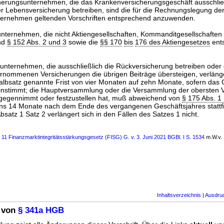
herungsunternehmen, die das Krankenversicherungsgeschäft ausschlie
r Lebensversicherung betreiben, sind die für die Rechnungslegung de
ernehmen geltenden Vorschriften entsprechend anzuwenden.
unternehmen, die nicht Aktiengesellschaften, Kommanditgesellschaften 
ind
§ 152 Abs. 2 und 3
sowie die
§§ 170
bis
176 des Aktiengesetzes
ent
unternehmen, die ausschließlich die Rückversicherung betreiben oder
nommenen Versicherungen die übrigen Beiträge übersteigen, verlänger
Halbsatz genannte Frist von vier Monaten auf zehn Monate, sofern das 
nstimmt; die Hauptversammlung oder die Versammlung der obersten Ve
gegennimmt oder festzustellen hat, muß abweichend von
§ 175 Abs. 1
ns 14 Monate nach dem Ende des vergangenen Geschäftsjahres stattf
satz 1 Satz 2 verlängert sich in den Fällen des Satzes 1 nicht.
s 11 Finanzmarktintegritätsstärkungsgesetz (FISG) G. v. 3. Juni 2021 BGBl. I S. 1534
m.W.v. 
Inhaltsverzeichnis
|
Ausdru
 von
§ 341a HGB