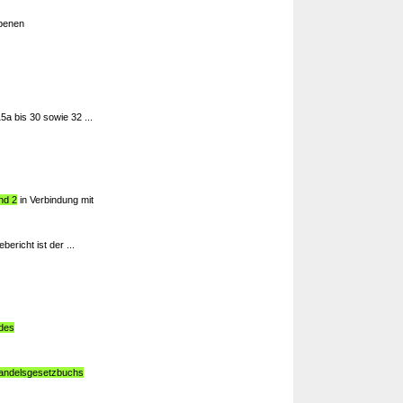
benen
5a bis 30 sowie 32 ...
nd 2
in Verbindung mit
richt ist der ...
 des
Handelsgesetzbuchs