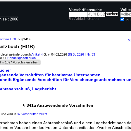
Vorschriftensuche
Vollt
§ / Artikel
Gesetz
n seit 2006
nu
zeichnis HGB
>
§ 341a
Ma
setzbuch (HGB)
zuletzt geändert durch
Artikel 4
G. v. 04.02.2026
BGBl. 2026 I Nr. 33
100-1
Handelsgesetzbuch
d in 1597 Vorschriften zitiert
ücher
Ergänzende Vorschriften für bestimmte Unternehmen
schnitt Ergänzende Vorschriften für Versicherungsunternehmen u
 Jahresabschluß, Lagebericht
§ 341a Anzuwendende Vorschriften
und wird in
37 Vorschriften zitiert
ernehmen haben einen Jahresabschluß und einen Lagebericht nach de
ltenden Vorschriften des Ersten Unterabschnitts des Zweiten Abschnitts