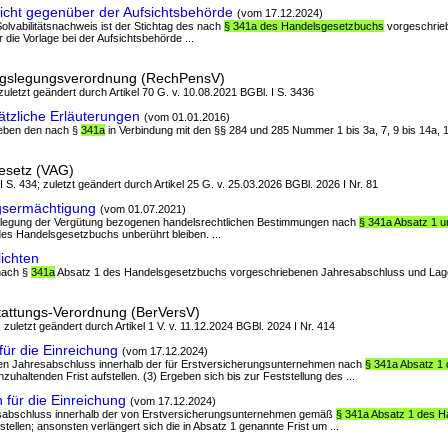
licht gegenüber der Aufsichtsbehörde
(vom 17.12.2024)
 Solvabilitätsnachweis ist der Stichtag des nach
§ 341a des Handelsgesetzbuchs
vorgeschrie
die Vorlage bei der Aufsichtsbehörde ...
gslegungsverordnung (RechPensV)
 zuletzt geändert durch Artikel 70 G. v. 10.08.2021 BGBl. I S. 3436
tzliche Erläuterungen
(vom 01.01.2016)
 neben den nach §
341a
in Verbindung mit den §§ 284 und 285 Nummer 1 bis 3a, 7, 9 bis 14a, 1
esetz (VAG)
I S. 434; zuletzt geändert durch Artikel 25 G. v. 25.03.2026 BGBl. 2026 I Nr. 81
gsermächtigung
(vom 01.07.2021)
enlegung der Vergütung bezogenen handelsrechtlichen Bestimmungen nach
§ 341a Absatz 1 u
des Handelsgesetzbuchs unberührt bleiben. ...
ichten
nach §
341a
Absatz 1 des Handelsgesetzbuchs vorgeschriebenen Jahresabschluss und Lagebe
tattungs-Verordnung (BerVersV)
 zuletzt geändert durch Artikel 1 V. v. 11.12.2024 BGBl. 2024 I Nr. 414
für die Einreichung
(vom 17.12.2024)
hren Jahresabschluss innerhalb der für Erstversicherungsunternehmen nach
§ 341a Absatz 1
nzuhaltenden Frist aufstellen. (3) Ergeben sich bis zur Feststellung des ...
 für die Einreichung
(vom 17.12.2024)
resabschluss innerhalb der von Erstversicherungsunternehmen gemäß
§ 341a Absatz 1 des 
stellen; ansonsten verlängert sich die in Absatz 1 genannte Frist um ...