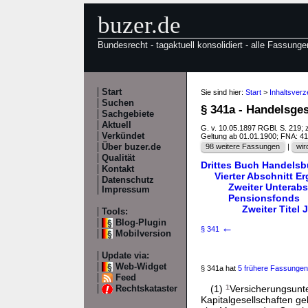
buzer.de
Bundesrecht - tagaktuell konsolidiert - alle Fassunge
Start
Sie sind hier:
Start
>
Inhaltsver
Suchen
§ 341a - Handelsge
Sachgebiete
Aktuell
G. v. 10.05.1897 RGBl. S. 219; 
Verkündet
Geltung ab 01.01.1900; FNA: 4
Über buzer.de
98 weitere Fassungen
|
wir
Qualität
Drittes Buch Handelsb
Kontakt
Vierter Abschnitt 
Datenschutz
Zweiter Unterab
Impressum
Pensionsfonds
Zweiter Titel
Tools:
Blog-Plugin
←
§ 341
Mobilversion
Update via:
Web-Widget
§ 341a hat
5 frühere Fassungen
Feed
(1)
1
Versicherungsunt
Rechtskataster
Kapitalgesellschaften ge