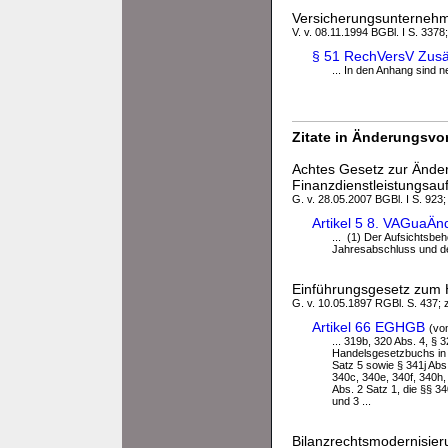
Versicherungsunterneh
V. v. 08.11.1994 BGBl. I S. 3378
§ 51 RechVersV Zusät
... In den Anhang sind
Zitate in Änderungsvor
Achtes Gesetz zur Ände
Finanzdienstleistungsau
G. v. 28.05.2007 BGBl. I S. 923; 
Artikel 5 8. VAGuaÄ
... (1) Der Aufsichtsb
Jahresabschluss und de
Einführungsgesetz zum
G. v. 10.05.1897 RGBl. S. 437; z
Artikel 66 EGHGB
(vo
... 319b, 320 Abs. 4, § 
Handelsgesetzbuchs in d
Satz 5 sowie § 341j Abs
340c, 340e, 340f, 340h
Abs. 2 Satz 1, die §§ 3
und 3 ...
Bilanzrechtsmodernisie