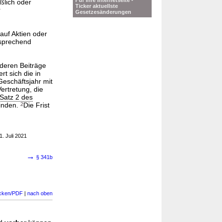
Für Ihre Internetseite -
ßlich oder
Ticker aktuellste
r
Gesetzesänderungen
auf Aktien oder
sprechend
 deren Beiträge
t sich die in
Geschäftsjahr mit
rtretung, die
 Satz 2 des
inden.
2
Die Frist
1. Juli 2021
→
§ 341b
cken/PDF
|
nach oben