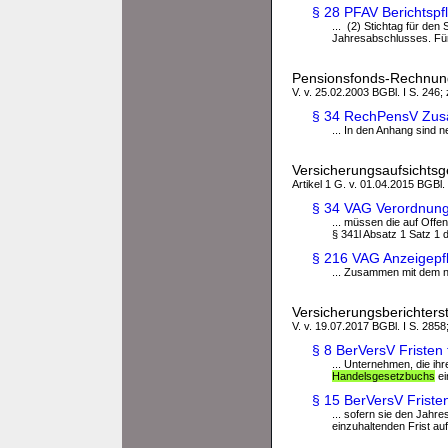
§ 28 PFAV Berichtspf
... (2) Stichtag für den
Jahresabschlusses. Für 
Pensionsfonds-Rechnun
V. v. 25.02.2003 BGBl. I S. 246;
§ 34 RechPensV Zusä
... In den Anhang sind
Versicherungsaufsichtsg
Artikel 1 G. v. 01.04.2015 BGBl. 
§ 34 VAG Verordnun
... müssen die auf Off
§ 341l Absatz 1 Satz 1 
§ 216 VAG Anzeigepfl
... Zusammen mit dem 
Versicherungsberichters
V. v. 19.07.2017 BGBl. I S. 2858;
§ 8 BerVersV Fristen 
... Unternehmen, die i
Handelsgesetzbuchs
ei
§ 15 BerVersV Fristen
... sofern sie den Jah
einzuhaltenden Frist auf