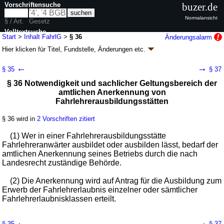
Vorschriftensuche
buzer.de
Normalansicht
§ / Art.
Gesetz
Volltextsuche
Start
>
Inhalt FahrlG
>
§ 36
Änderungsalarm
Hier klicken für
Titel, Fundstelle, Änderungen
etc.
nur in FahrlG
§ 36 - Fahrlehrergesetz (FahrlG)
←
→
§ 35
§ 37
Artikel 1 G. v. 30.06.2017
BGBl. I S. 2162
, 3784 (
Nr. 44
); zuletzt geändert
§ 36 Notwendigkeit und sachlicher Geltungsbereich der
durch
Artikel 122
G. v. 10.08.2021
BGBl. I S. 3436
amtlichen Anerkennung von
Geltung ab 01.01.2018; FNA: 9231-14
Allgemeines Straßenverkehrsrecht
Fahrlehrerausbildungsstätten
5 weitere Fassungen
|
Drucksachen / Entwurf / Begründung
|
wird in 78 Vorschriften zitiert
§ 36 wird in
2 Vorschriften zitiert
Abschnitt 3 Fahrlehrerausbildungsstätten
(1) Wer in einer Fahrlehrerausbildungsstätte
Fahrlehreranwärter ausbildet oder ausbilden lässt, bedarf der
amtlichen Anerkennung seines Betriebs durch die nach
Landesrecht zuständige Behörde.
(2) Die Anerkennung wird auf Antrag für die Ausbildung zum
Erwerb der Fahrlehrerlaubnis einzelner oder sämtlicher
Fahrlehrerlaubnisklassen erteilt.
←
→
§ 35
§ 37