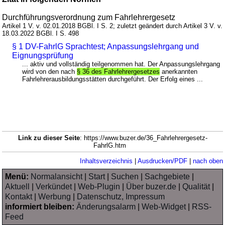
Durchführungsverordnung zum Fahrlehrergesetz
Artikel 1 V. v. 02.01.2018 BGBl. I S. 2; zuletzt geändert durch Artikel 3 V. v.
18.03.2022 BGBl. I S. 498
§ 1 DV-FahrlG Sprachtest; Anpassungslehrgang und
Eignungsprüfung
... aktiv und vollständig teilgenommen hat. Der Anpassungslehrgang
wird von den nach
§ 36 des Fahrlehrergesetzes
anerkannten
Fahrlehrerausbildungsstätten durchgeführt. Der Erfolg eines ...
Link zu dieser Seite
: https://www.buzer.de/36_Fahrlehrergesetz-
FahrlG.htm
Inhaltsverzeichnis
|
Ausdrucken/PDF
|
nach oben
Menü:
Normalansicht
|
Start
|
Suchen
|
Sachgebiete
|
Aktuell
|
Verkündet
|
Web-Plugin
|
Über buzer.de
|
Qualität
|
Kontakt
|
Werbung
|
Datenschutz, Impressum
informiert bleiben:
Änderungsalarm
|
Web-Widget
|
RSS-
Feed