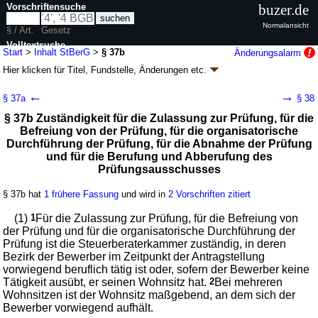
Vorschriftensuche
buzer.de
Normalansicht
§ / Art.
Gesetz
Volltextsuche
Start
>
Inhalt StBerG
>
§ 37b
Änderungsalarm
Hier klicken für
Titel, Fundstelle, Änderungen
etc.
nur in StBerG
§ 37b - Steuerberatungsgesetz (StBerG)
←
→
§ 37a
§ 38
neugefasst durch B. v. 04.11.1975
BGBl. I S. 2735
; zuletzt geändert durch
§ 37b Zuständigkeit für die Zulassung zur Prüfung, für die
Artikel 1
G. v. 29.06.2026
BGBl. 2026 I Nr. 197
Befreiung von der Prüfung, für die organisatorische
Geltung ab 04.11.1975; FNA: 610-10
Allgemeines Steuerrecht
Durchführung der Prüfung, für die Abnahme der Prüfung
57 weitere Fassungen
|
wird in 215 Vorschriften zitiert
und für die Berufung und Abberufung des
Zweiter Teil Steuerberaterordnung
Prüfungsausschusses
Zweiter Abschnitt Voraussetzungen für die
Berufsausübung
§ 37b hat
1 frühere Fassung
und wird in
2 Vorschriften zitiert
Erster Unterabschnitt Persönliche Voraussetzungen
(1)
1
Für die Zulassung zur Prüfung, für die Befreiung von
der Prüfung und für die organisatorische Durchführung der
Prüfung ist die Steuerberaterkammer zuständig, in deren
Bezirk der Bewerber im Zeitpunkt der Antragstellung
vorwiegend beruflich tätig ist oder, sofern der Bewerber keine
Tätigkeit ausübt, er seinen Wohnsitz hat.
2
Bei mehreren
Wohnsitzen ist der Wohnsitz maßgebend, an dem sich der
Bewerber vorwiegend aufhält.