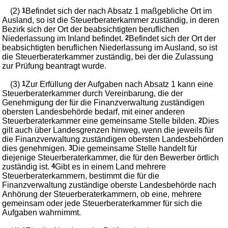
(2)
1
Befindet sich der nach Absatz 1 maßgebliche Ort im
Ausland, so ist die Steuerberaterkammer zuständig, in deren
Bezirk sich der Ort der beabsichtigten beruflichen
Niederlassung im Inland befindet.
2
Befindet sich der Ort der
beabsichtigten beruflichen Niederlassung im Ausland, so ist
die Steuerberaterkammer zuständig, bei der die Zulassung
zur Prüfung beantragt wurde.
(3)
1
Zur Erfüllung der Aufgaben nach Absatz 1 kann eine
Steuerberaterkammer durch Vereinbarung, die der
Genehmigung der für die Finanzverwaltung zuständigen
obersten Landesbehörde bedarf, mit einer anderen
Steuerberaterkammer eine gemeinsame Stelle bilden.
2
Dies
gilt auch über Landesgrenzen hinweg, wenn die jeweils für
die Finanzverwaltung zuständigen obersten Landesbehörden
dies genehmigen.
3
Die gemeinsame Stelle handelt für
diejenige Steuerberaterkammer, die für den Bewerber örtlich
zuständig ist.
4
Gibt es in einem Land mehrere
Steuerberaterkammern, bestimmt die für die
Finanzverwaltung zuständige oberste Landesbehörde nach
Anhörung der Steuerberaterkammern, ob eine, mehrere
gemeinsam oder jede Steuerberaterkammer für sich die
Aufgaben wahrnimmt.